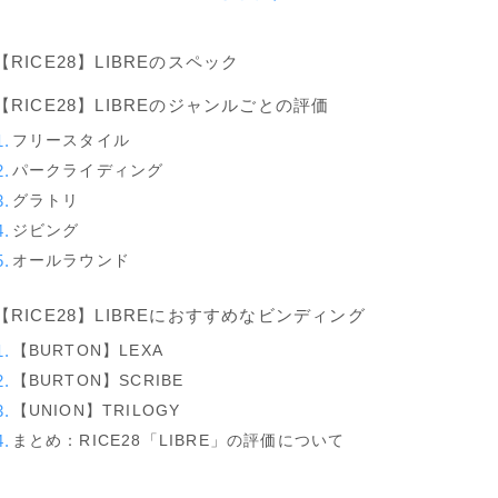
Now
RIDE
【RICE28】LIBREのスペック
SALOMON
【RICE28】LIBREのジャンルごとの評価
UNION
フリースタイル
YES
パークライディング
グラトリ
YONEX
ジビング
オールラウンド
ブーツ
BURTON
【RICE28】LIBREにおすすめなビンディング
【BURTON】LEXA
DC shoes
【BURTON】SCRIBE
DEELUXE
【UNION】TRILOGY
FLUX
まとめ：RICE28「LIBRE」の評価について
HEAD