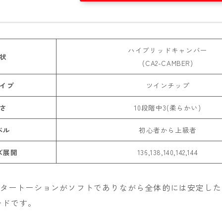
rew
ROME
ROXY
ハイブリッドキャンバー
状
(CA2-CAMBER)
SALOMON
イプ
SCAPE
ツインチップ
THE NORTH FACE
さ
10段階中3(柔らかい)
VOLCOM
ベル
初心者から上級者
ズ展開
136,138,140,142,144
センタートーションがソフトでありながら全体的には安定し
ードです。