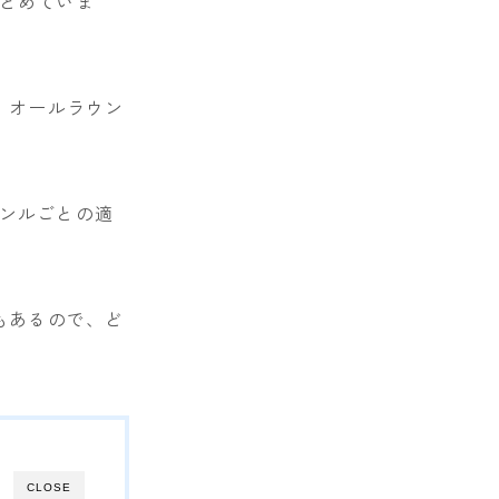
まとめていま
、オールラウン
ャンルごとの適
もあるので、ど
CLOSE