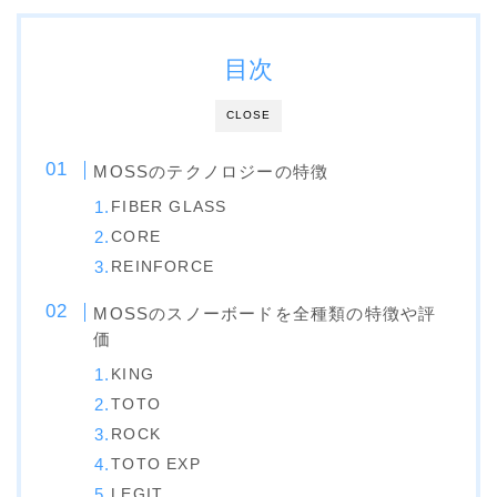
OGASAKA
目次
RICE28
RIDE
CLOSE
ROSSIGNOL
MOSSのテクノロジーの特徴
ROXY
FIBER GLASS
SALOMON
CORE
REINFORCE
SCOOTER
SABRINA
MOSSのスノーボードを全種類の特徴や評
価
SESSIONS
KING
SPREAD
TOTO
WRXsb
ROCK
TOTO EXP
YONEX
LEGIT