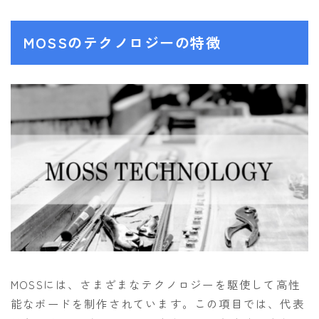
NITRO
NORTHWAVE
MOSSのテクノロジーの特徴
RIDE
SALOMON
ゴーグル
anon.
DICE
DRAGON
ELECTRIC
himassmania
OAKLEY
MOSSには、さまざまなテクノロジーを駆使して高性
能なボードを制作されています。この項目では、代表
SMITH