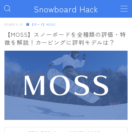
Snowboard Hack
MENU
2025.11.12
【ボード】MOSS
【MOSS】スノーボードを全種類の評価・特
徴を解説！カービングに評判モデルは？
ボード
011artistic
ALLIAN
BATALEON
BC STREAM
BURTON
CAPiTA
DEATH LABEL
DRAKE