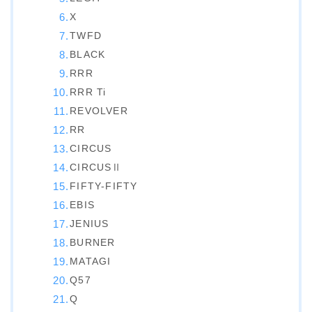
X
ビンディング
TWFD
BENT METAL
BLACK
BURTON
RRR
RRR Ti
DRAKE
REVOLVER
FIX
RR
FLOW
CIRCUS
CIRCUSⅡ
FLUX
FIFTY-FIFTY
K2
EBIS
NIDECKER
JENIUS
BURNER
NITRO
MATAGI
Now
Q57
RIDE
Q