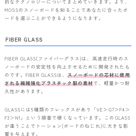
的なテクノロジーについてまとめていきます。より、
MOSSのスノーボードを知ることであなたに合ったボ
ウェア
ードを選ぶことができるようになります。
686
AIRBLASTER
FIBER GLASS
AA HARDWEAR
ANTHEM
FIBER GLASS(ファイバーグラス)は、高速走行時のス
ノーボードの安定性を向上させるために開発されたも
BURTON
のです。FIBER GLASSは、
スノーボードの芯材に使用
DC Shoes
される繊維強化プラスチック製の素材
で、軽量かつ耐
estivo
久性があります。
OAKLEY
GLASSには5種類のフレックスがあり「VE＞G7＞F4＞
QUICKSILVER
F3＞N1」という順番で硬くなっています。このGLASS
rew
が違うことでトーション(ボードのねじれ)に大きな影
ROME
響を与えます。