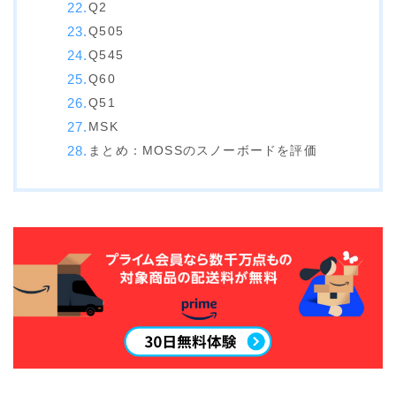
Q2
SALOMON
Q505
UNION
Q545
YES
Q60
Q51
YONEX
MSK
まとめ：MOSSのスノーボードを評価
ブーツ
BURTON
DC shoes
DEELUXE
FLUX
HEAD
K2
NIDECKER