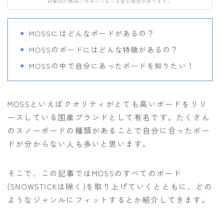
記事内に商品プロモーションを含む場合があります。
FANATIC
FIELD EARTH
MOSSにはどんなボードがあるの？
FNTC
MOSSのボードにはどんな特徴があるの？
GNU
MOSSの中で自分にあったボードを知りたい！
GRAY
HEAD
MOSSといえばクオリティがとても高いボードをリリ
HOLIDAY
ースしている国産ブランドとして有名です。たくさん
のスノーボードの種類があることで自分に合ったボー
JONES
ドが分からない人も多いと思います。
K2
MOSS
そこで、この記事ではMOSSのすべてのボード
NIDECKER
(SNOWSTICKは除く)を取り上げていくとともに、どの
ようなジャンルにフィットするとか紹介してきます。
NITRO
NOVEMBER