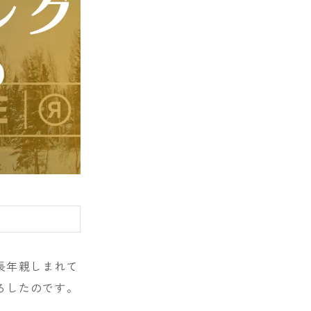
E
、長年親しまれて
下ろしたのです。