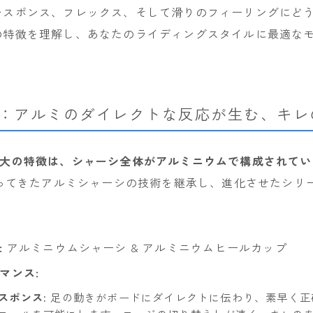
レスポンス、フレックス、そして滑りのフィーリングにど
rew
の特徴を理解し、あなたのライディングスタイルに最適な
ROME
ROXY
SALOMON
ズ：アルミのダイレクトな反応が生む、キレ
SCAPE
THE NORTH FACE
最大の特徴は、シャーシ全体がアルミニウムで構成されてい
VOLCOM
培ってきたアルミシャーシの技術を継承し、進化させたシリ
:
アルミニウムシャーシ & アルミニウムヒールカップ
マンス:
スポンス:
足の動きがボードにダイレクトに伝わり、素早く正