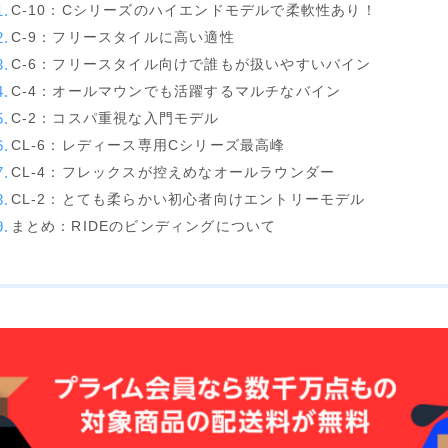
Now
C-10：Cシリーズのハイエンドモデルで柔軟性あり！
C-9：フリースタイルに高い適性
RIDE
C-6：フリースタイル向けで誰もが扱いやすいバイン
SALOMON
C-4：オールマウンでも活躍するマルチなバイン
UNION
C-2：コスパ重視な入門モデル
CL-6：レディース専用Cシリーズ最高峰
YES
CL-4：フレックスが控えめなオールラウンダー
YONEX
CL-2：とても柔らかい初心者向けエントリーモデル
まとめ：RIDEのビンディングについて
ブーツ
BURTON
DC shoes
DEELUXE
FLUX
HEAD