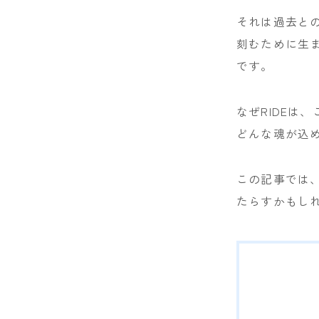
NIDECKER
それは過去と
刻むために生
NITRO
です。
NOVEMBER
OGASAKA
なぜRIDEは
どんな魂が込
RICE28
RIDE
この記事では
ROSSIGNOL
たらすかもしれ
ROXY
SALOMON
SCOOTER
SABRINA