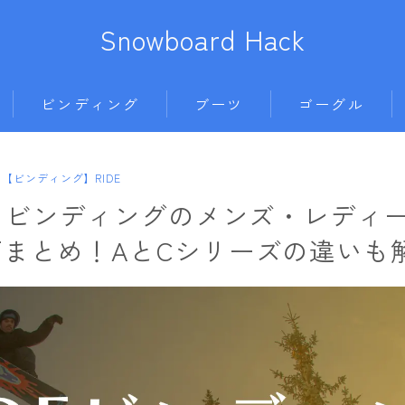
Snowboard Hack
ビンディング
ブーツ
ゴーグル
BENT METAL
BURTON
anon.
686
【ビンディング】RIDE
ボード
BURTON
DC shoes
DICE
AIRBLASTER
E】ビンディングのメンズ・レディ
011artistic
DRAKE
DEELUXE
DRAGON
AA HARDWEAR
まとめ！AとCシリーズの違いも
ALLIAN
FIX
FLUX
ELECTRIC
ANTHEM
BATALEON
FLOW
HEAD
himassmania
BURTON
BC STREAM
FLUX
K2
OAKLEY
DC Shoes
BURTON
L
K2
NIDECKER
SMITH
estivo
CAPiTA