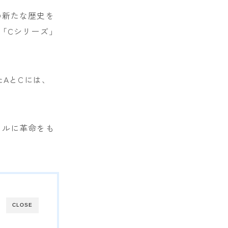
の新たな歴史を
「Cシリーズ」
たAとCには、
イルに革命をも
CLOSE