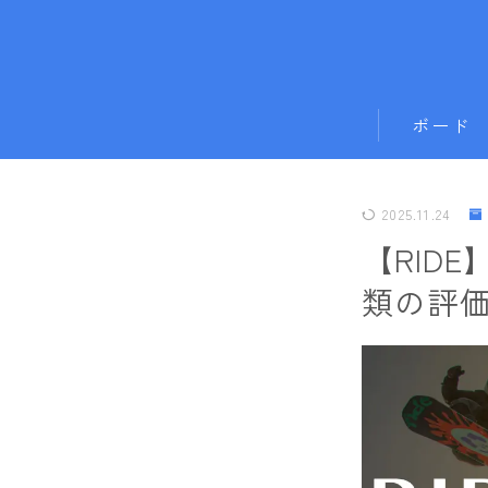
ボード
011artistic
2025.11.24
ALLIAN
【RID
BATALEON
類の評価
BC STREAM
BURTON
CAPiTA
DEATH LABE