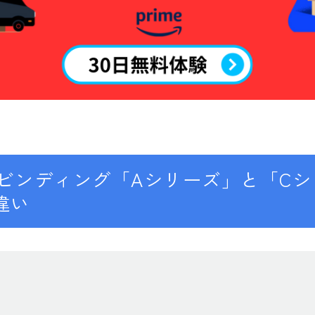
K2
NIDECKER
NITRO
NORTHWAVE
RIDE
SALOMON
Eのビンディング「Aシリーズ」と「C
ゴーグル
違い
anon.
DICE
DRAGON
ELECTRIC
himassmania