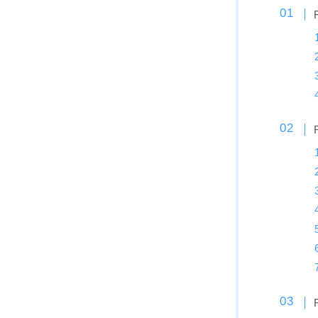
SESSIONS
SPREAD
WRXsb
YONEX