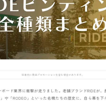
DEATH LABEL
NIDECKER
NITRO
OAKLEY
DRAKE
NITRO
NORTHWAVE
QUICKSILVER
FANATIC
H
Now
RIDE
rew
FIELD EARTH
RIDE
SALOMON
ROME
FNTC
SALOMON
ROXY
GNU
GRAY
UNION
SALOMON
HEAD
YES
SCAPE
HOLIDAY
YONEX
THE NORTH FAC
記事内に商品プロモーションを含む場合があります。
JONES
VOLCOM
K2
ノーボード業界に衝撃が走りました。老舗ブランドRIDEが
MOSS
EFE」や「RODEO」といった名機たちの歴史に、自ら幕を
NIDECKER