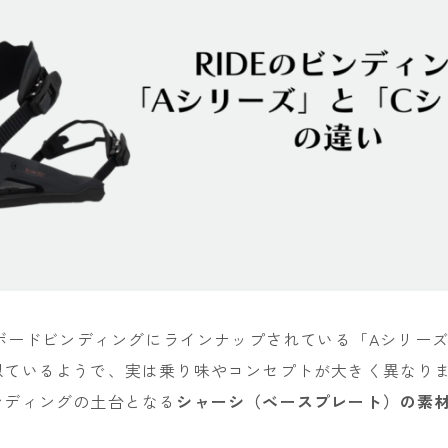
OAKLEY
SMITH
ウェア
686
AIRBLASTER
AA HARDWEAR
ANTHEM
BURTON
DC Shoes
ーボードビンディングにラインナップされている「Aシリー
似ているようで、実は乗り味やコンセプトが大きく異なり
estivo
ンディングの土台となる
シャーシ（ベースプレート）の素
OAKLEY
QUICKSILVER