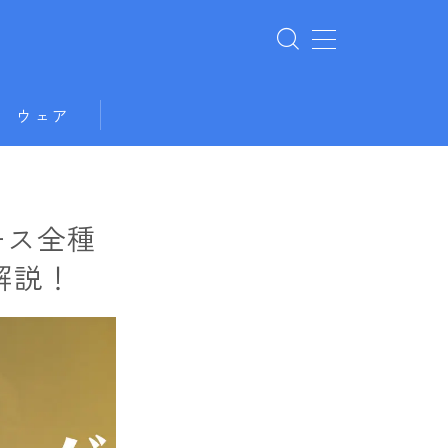
ウェア
ース全種
解説！