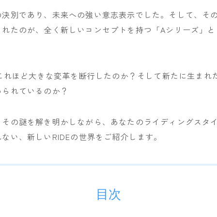
NITRO
の決別であり、未来への強い意志表示でした。そして、そ
NOVEMBER
まれたのが、全く新しいコンセプトを持つ「Aシリーズ」と
OGASAKA
RICE28
、これほど大きな変革を断行したのか？そして新たに生まれ
RIDE
められているのか？
ROSSIGNOL
ROXY
、その謎を解き明かしながら、あなたのライディングスタ
SALOMON
ない、新しいRIDEの世界をご紹介します。
SCOOTER
SABRINA
SESSIONS
目次
SPREAD
WRXsb