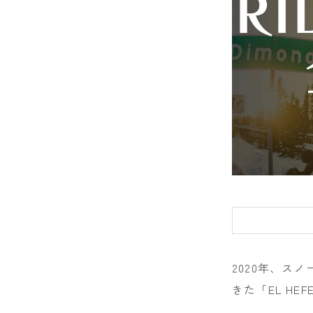
DRAKE
FANATIC
FIELD EART
FNTC
GNU
GRAY
HEAD
HOLIDAY
JONES
2020年、ス
K2
きた「EL H
MOSS