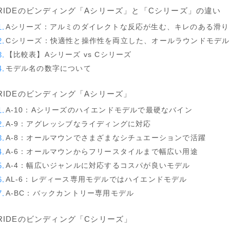
RIDEのビンディング「Aシリーズ」と「Cシリーズ」の違い
YONEX
Aシリーズ：アルミのダイレクトな反応が生む、キレのある滑り
Cシリーズ：快適性と操作性を両立した、オールラウンドモデル
ビンディング
【比較表】Aシリーズ vs Cシリーズ
BENT METAL
モデル名の数字について
BURTON
RIDEのビンディング「Aシリーズ」
DRAKE
A-10：Aシリーズのハイエンドモデルで最硬なバイン
FIX
A-9：アグレッシブなライディングに対応
A-8：オールマウンでさまざまなシチュエーションで活躍
FLOW
A-6：オールマウンからフリースタイルまで幅広い用途
FLUX
A-4：幅広いジャンルに対応するコスパが良いモデル
K2
AL-6：レディース専用モデルではハイエンドモデル
A-BC：バックカントリー専用モデル
NIDECKER
NITRO
RIDEのビンディング「Cシリーズ」