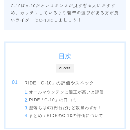
SALOMON
C-10はA-10だとレスポンスが良すぎる人におすす
め。カッチリしているより若干の遊びがある方が良
UNION
いライダーはC-10にしましょう！
YES
YONEX
ブーツ
目次
BURTON
CLOSE
DC shoes
DEELUXE
RIDE「C-10」の評価やスペック
オールマウンテンに適正が高いと評価
FLUX
RIDE「C-10」の口コミ
HEAD
型落ちは4万円台だけど数量わずか！
K2
まとめ：RIDEのC-10の評価について
NIDECKER