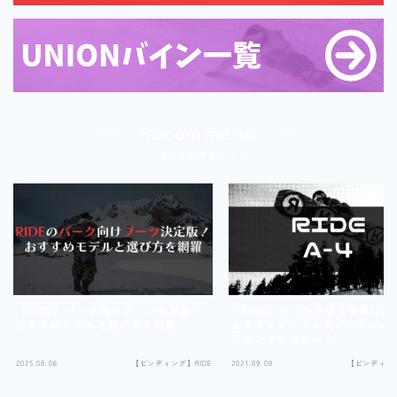
Recommend
こちらの記事もどうぞ
【RIDE】パーク向けブーツ決定版！
【RIDE】A-4の評価は予算に限
おすすめモデルと選び方を網羅
あるライダーでも買いやすいオ
ラウンドなモデル！
2025.08.06
【ビンディング】RIDE
2021.09.08
【ビンディング