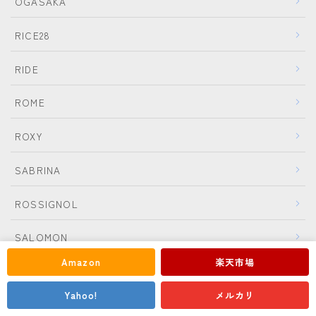
OGASAKA
RICE28
RIDE
ROME
ROXY
SABRINA
ROSSIGNOL
Follow Me
SALOMON
Amazon
楽天市場
SESSIONS
Yahoo!
メルカリ
SIMS