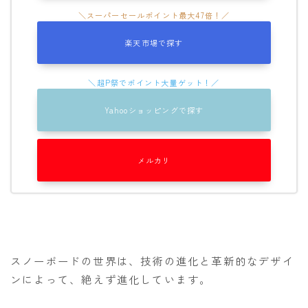
OGASAKA
楽天市場で探す
RICE28
RIDE
ROSSIGNOL
Yahooショッピングで探す
ROXY
SALOMON
メルカリ
SCOOTER
SABRINA
SESSIONS
SPREAD
スノーボードの世界は、技術の進化と革新的なデザイ
WRXsb
ンによって、絶えず進化しています。
YONEX