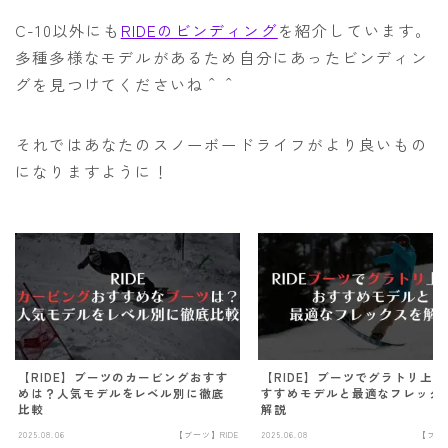
C-10以外にも
RIDEのビンディング
を紹介しています。
多種多様なモデルがあるため自分にあったビンディン
グを見つけてくださいね＾＾
それではあなたのスノーボードライフがより良いもの
になりますように！
【RIDE】ブーツのカービングおすす
【RIDE】ブーツでグラトリ上
めは？人気モデルをレベル別に徹底
すすめモデルと最適なフレック
比較
解説
2025.08.06
【ブーツ】RIDE
2025.06.08
【ブーツ