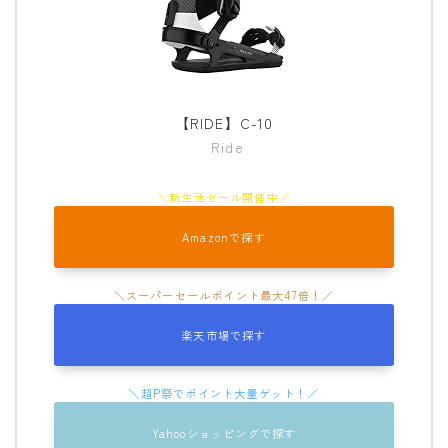
ウェア
686
AIRBLASTER
【RIDE】C-10
Ride
AA HARDWEAR
ANTHEM
BURTON
Amazonで探す
DC Shoes
estivo
OAKLEY
楽天市場で探す
QUICKSILVER
rew
Yahooショッピングで探す
ROME