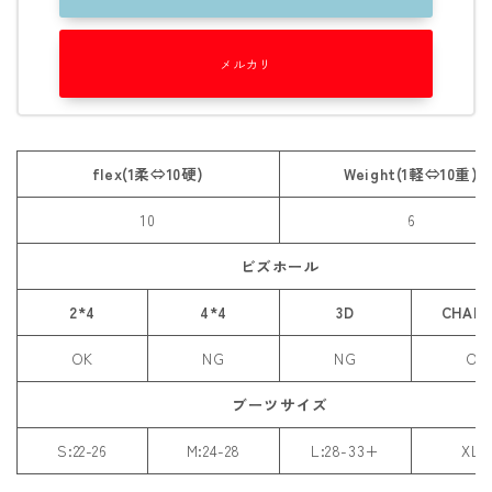
ROXY
SALOMON
メルカリ
SCAPE
THE NORTH FACE
flex(1柔⇔10硬)
Weight(1軽⇔10重)
VOLCOM
10
6
ビズホール
2*4
4*4
3D
CHAN
OK
NG
NG
OK
ブーツサイズ
S:22-26
M:24-28
L:28-33+
XL: