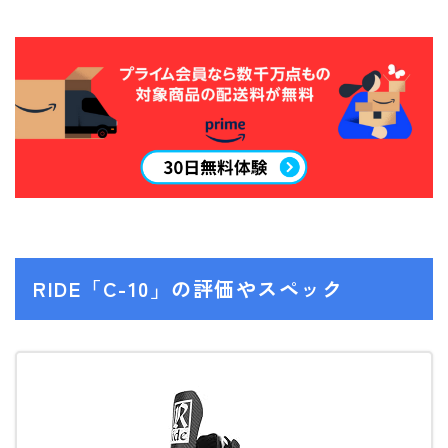
NITRO
NORTHWAVE
RIDE
SALOMON
ゴーグル
anon.
DICE
RIDE「C-10」の評価やスペック
DRAGON
ELECTRIC
himassmania
OAKLEY
SMITH