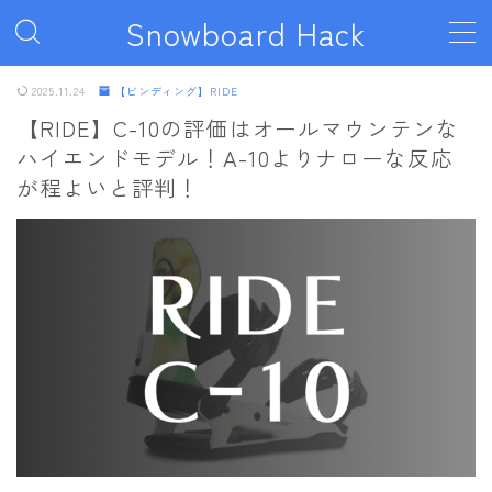
Snowboard Hack
MENU
2025.11.24
【ビンディング】RIDE
【RIDE】C-10の評価はオールマウンテンな
ハイエンドモデル！A-10よりナローな反応
ボード
が程よいと評判！
011artistic
ALLIAN
BATALEON
BC STREAM
BURTON
CAPiTA
DEATH LABEL
DRAKE