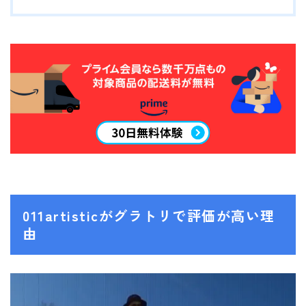
SALOMON
UNION
YES
YONEX
ブーツ
BURTON
DC shoes
DEELUXE
011artisticがグラトリで評価が高い理
FLUX
由
HEAD
K2
NIDECKER