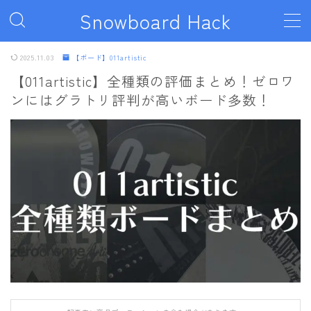
Snowboard Hack
MENU
2025.11.03
【ボード】011artistic
【011artistic】全種類の評価まとめ！ゼロワ
ンにはグラトリ評判が高いボード多数！
ボード
011artistic
ALLIAN
BATALEON
BC STREAM
BURTON
CAPiTA
DEATH LABEL
DRAKE