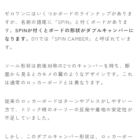
ROXY
ゼロワンにはいくつかボードのラインナップがありま
SALOMON
すが、名前の語尾に「SPIN」と付くボードがありま
SCAPE
す。
SPINが付くとボードの形状がダブルキャンバーに
なります。
011では「SPIN CAMBER」と呼ばれていま
THE NORTH FACE
す。
VOLCOM
ソール形状は前後対称の2つのキャンバーを持ち、断
面から見るとカモメの翼のようなデザインです。これ
は通常のロッカーボードとは異なります。
従来のロッカーボードはターンやプレスがしやすい一
方で、トリック時のオーリーの反発や着地の安定性が
不足していました。
しかし、このダブルキャンバー形状は、ロッカーボー