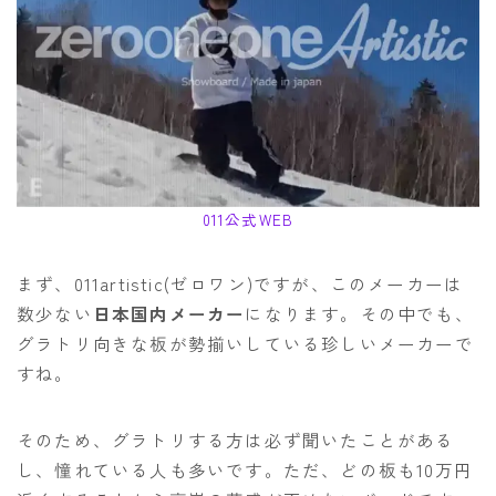
NITRO
NORTHWAVE
RIDE
SALOMON
ゴーグル
011公式WEB
anon.
DICE
まず、011artistic(ゼロワン)ですが、このメーカーは
数少ない
日本国内メーカー
になります。その中でも、
DRAGON
グラトリ向きな板が勢揃いしている珍しいメーカーで
ELECTRIC
すね。
himassmania
そのため、グラトリする方は必ず聞いたことがある
OAKLEY
し、憧れている人も多いです。ただ、どの板も10万円
SMITH