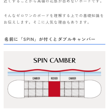
近くすることから高嶺の花感が否めないボードです。
ウェア
そんなゼロワンのボードを理解する上での基礎知識を
686
お伝えします。そこに人気な理由もあります。
AIRBLASTER
AA HARDWEAR
名前に「SPIN」が付くとダブルキャンバー
ANTHEM
BURTON
DC Shoes
estivo
OAKLEY
QUICKSILVER
rew
ROME