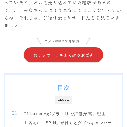
っていたら、どこも売り切れていた経験があるの
OGASAKA
で、、、みなさんにはそうはなってほしくないですか
らね！それじゃ、011artisticのボードたちを見ていき
RICE28
ましょう！
RIDE
ROSSIGNOL
モデル解説まで即移動！
ROXY
おすすめモデルまで読み飛ばす
SALOMON
SCOOTER
SABRINA
目次
SESSIONS
SPREAD
CLOSE
WRXsb
011artisticがグラトリで評価が高い理由
YONEX
名前に「SPIN」が付くとダブルキャンバー