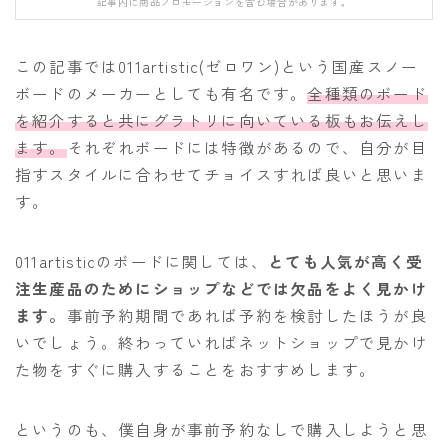
記事内に商品プロモーションを含む場合があります。
FANATIC
FIELD EARTH
この記事では011artistic(ゼロワン)という国産スノー
FNTC
ボードのメーカーとしても有名です。
全種類のボード
を紹介すると共にグラトリに向いている板もお伝えし
GNU
ます。
それぞれボードには特徴があるので、自分が目
GRAY
指すスタイルに合わせてチョイスすれば良いと思いま
HEAD
す。
HOLIDAY
011artisticのボードに関しては、
とても人気が高く受
JONES
注生産品のためにショップなどでは欠品をよく見かけ
K2
ます。
事前予約期間であれば予約を検討したほうが良
MOSS
いでしょう。終わっていればネットショップで見かけ
た物をすぐに購入することをおすすめします。
NIDECKER
NITRO
というのも、僕自身が事前予約なしで購入しようと思
NOVEMBER