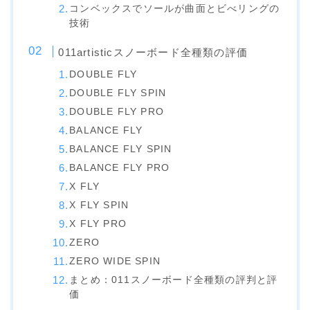
コンベックスでソールが曲面とビべリングの
ビンディング
技術
BENT METAL
011artisticスノーボード全種類の評価
BURTON
DOUBLE FLY
DOUBLE FLY SPIN
DRAKE
DOUBLE FLY PRO
FIX
BALANCE FLY
FLOW
BALANCE FLY SPIN
BALANCE FLY PRO
FLUX
X FLY
K2
X FLY SPIN
NIDECKER
X FLY PRO
ZERO
NITRO
ZERO WIDE SPIN
Now
まとめ：011スノーボード全種類の評判と評
RIDE
価