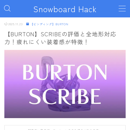
Snowboard Hack
MENU
2025.11.23
【ビンディング】BURTON
【BURTON】SCRIBEの評価と全地形対応
力！疲れにくい装着感が特徴！
ボード
011artistic
ALLIAN
BATALEON
BC STREAM
BURTON
CAPiTA
DEATH LABEL
DRAKE