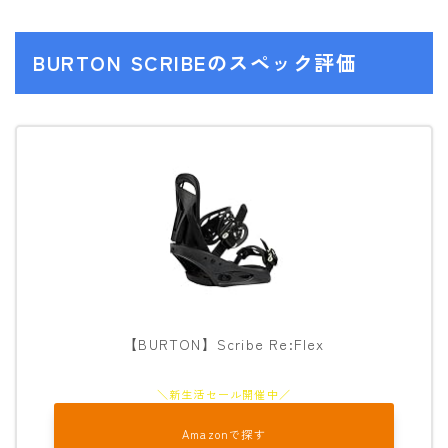
ROXY
BURTON SCRIBEのスペック評価
SALOMON
SCAPE
THE NORTH FACE
VOLCOM
【BURTON】Scribe Re:Flex
Amazonで探す