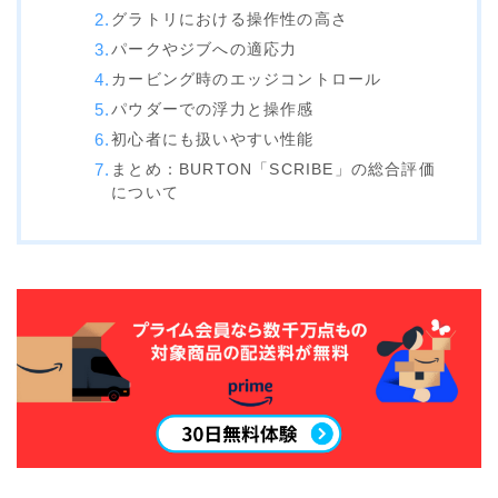
グラトリにおける操作性の高さ
ウェア
パークやジブへの適応力
カービング時のエッジコントロール
686
パウダーでの浮力と操作感
AIRBLASTER
初心者にも扱いやすい性能
AA HARDWEAR
まとめ：BURTON「SCRIBE」の総合評価
について
ANTHEM
BURTON
DC Shoes
estivo
OAKLEY
QUICKSILVER
rew
ROME