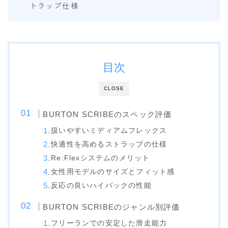
トラップ仕様
NITRO
NORTHWAVE
RIDE
SALOMON
目次
CLOSE
ゴーグル
anon.
BURTON SCRIBEのスペック評価
DICE
扱いやすいミディアムフレックス
快適性を高めるストラップの仕様
DRAGON
Re:Flexシステムのメリット
ELECTRIC
女性用モデルのサイズとフィット感
himassmania
反応の良いハイバックの性能
OAKLEY
BURTON SCRIBEのジャンル別評価
SMITH
フリーランでの安定した滑走能力