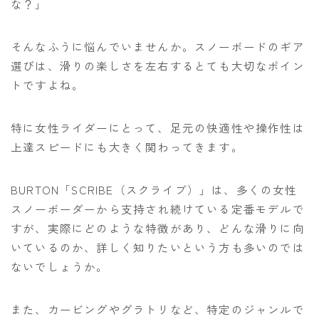
な？」
ビンディング
そんなふうに悩んでいませんか。スノーボードのギア
BENT METAL
選びは、滑りの楽しさを左右するとても大切なポイン
BURTON
トですよね。
DRAKE
FIX
特に女性ライダーにとって、足元の快適性や操作性は
上達スピードにも大きく関わってきます。
FLOW
FLUX
BURTON「SCRIBE（スクライブ）」は、多くの女性
K2
スノーボーダーから支持され続けている定番モデルで
NIDECKER
すが、実際にどのような特徴があり、どんな滑りに向
いているのか、詳しく知りたいという方も多いのでは
NITRO
ないでしょうか。
Now
RIDE
また、カービングやグラトリなど、特定のジャンルで