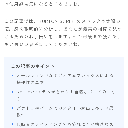
の使用感も気になるところですね。
SALOMON
UNION
この記事では、BURTON SCRIBEのスペックや実際の
YES
使用感を徹底的に分析し、あなたが最高の相棒を見つ
YONEX
けるためのお手伝いをします。ぜひ最後まで読んで、
ギア選びの参考にしてくださいね。
ブーツ
BURTON
この記事のポイント
DC shoes
オールラウンドなミディアムフレックスによる
DEELUXE
操作性の高さ
Re:Flexシステムがもたらす自然なボードのしな
FLUX
り
HEAD
グラトリやパークでのスタイルが出しやすい柔
K2
軟性
NIDECKER
長時間のライディングでも疲れにくい快適なス