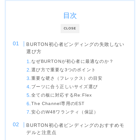
ビンディング
目次
BENT METAL
CLOSE
BURTON
DRAKE
BURTON初心者ビンディングの失敗しない
選び方
FIX
なぜBURTONが初心者に最適なのか？
FLOW
選び方で重要な3つのポイント
FLUX
重要な硬さ（フレックス）の目安
ブーツに合う正しいサイズ選び
K2
全ての板に対応するRe:Flex
NIDECKER
The Channel専用のEST
NITRO
安心のW48ワランティ（保証）
Now
BURTON初心者ビンディングのおすすめモ
デルと注意点
RIDE