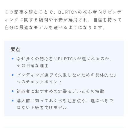
OGASAKA
この記事を読むことで、BURTONの初心者向けビンデ
RICE28
ィングに関する疑問や不安が解消され、自信を持って
自分に最適なモデルを選べるようになります。
RIDE
ROSSIGNOL
要点
ROXY
なぜ多くの初心者にBURTONが選ばれるのか、
SALOMON
その明確な理由
SCOOTER
ビンディング選びで失敗しないための具体的な3
SABRINA
つのチェックポイント
SESSIONS
初心者におすすめの定番モデルとその特徴
購入前に知っておくべき注意点や、選ぶべきで
SPREAD
はない上級者向けモデル
WRXsb
YONEX