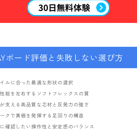
K2
NIDECKER
NITRO
NORTHWAVE
RIDE
DAYボード評価と失敗しない選び方
SALOMON
ゴーグル
イルに合った最適な形状の選択
anon.
性能を左右するソフトフレックスの質
DICE
が支える高品質な芯材と反発力の強さ
DRAGON
ークで真価を発揮する足回りの構造
ELECTRIC
に確認したい操作性と安定感のバランス
himassmania