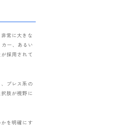
る非常に大きな
ッカー、あるい
状が採用されて
し、プレス系の
選択肢が視野に
のかを明確にす