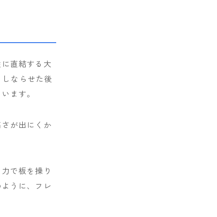
性に直結する大
、しならせた後
ています。
高さが出にくか
い力で板を操り
のように、フレ
。