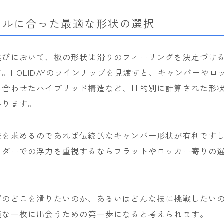
OAKLEY
イルに合った最適な形状の選択
SMITH
選びにおいて、板の形状は滑りのフィーリングを決定づけ
ウェア
。HOLIDAYのラインナップを見渡すと、キャンバーやロ
686
み合わせたハイブリッド構造など、目的別に計算された形
AIRBLASTER
かります。
AA HARDWEAR
ANTHEM
発を求めるのであれば伝統的なキャンバー形状が有利です
BURTON
ウダーでの浮力を重視するならフラットやロッカー寄りの
。
DC Shoes
estivo
デのどこを滑りたいのか、あるいはどんな技に挑戦したい
OAKLEY
適な一枚に出会うための第一歩になると考えられます。
QUICKSILVER