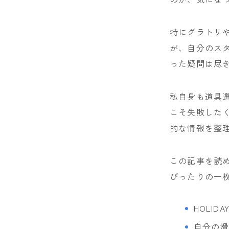
NIDECKER
特にグラトリ
NITRO
が、自分のス
NOVEMBER
った疑問は尽
OGASAKA
私自身も道具
RICE28
こそ失敗したく
RIDE
的な情報を整
ROSSIGNOL
この記事を読
ROXY
ぴったりの一
SALOMON
SCOOTER
HOLI
自分の滑
SABRINA