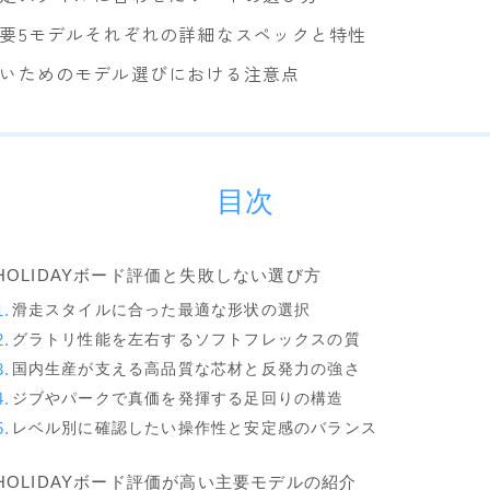
要5モデルそれぞれの詳細なスペックと特性
YONEX
いためのモデル選びにおける注意点
ビンディング
BENT METAL
BURTON
目次
DRAKE
FIX
HOLIDAYボード評価と失敗しない選び方
FLOW
滑走スタイルに合った最適な形状の選択
FLUX
グラトリ性能を左右するソフトフレックスの質
国内生産が支える高品質な芯材と反発力の強さ
K2
ジブやパークで真価を発揮する足回りの構造
NIDECKER
レベル別に確認したい操作性と安定感のバランス
NITRO
HOLIDAYボード評価が高い主要モデルの紹介