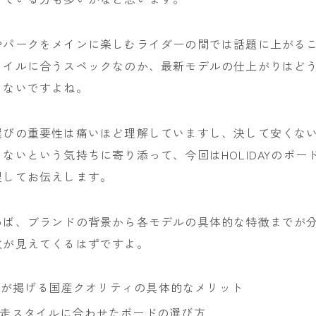
NITRO
NOVEMBER
やパークをメインに楽しむライダーの間では話題に上がる
タイルに合うスペックなのか、最新モデルの仕上がりはど
OGASAKA
きないですよね。
RICE28
RIDE
選びの重要性は痛いほど理解していますし、決して安くな
ROSSIGNOL
ないという気持ちに寄り添って、今回はHOLIDAYのボー
ROXY
理してお伝えします。
SALOMON
SCOOTER
めば、ブランドの背景から各モデルの具体的な特徴までが
SABRINA
枚が見えてくるはずですよ。
SESSIONS
DAYが掲げる国産クオリティの具体的なメリット
SPREAD
走スタイルに合わせたボードの選び方
WRXsb