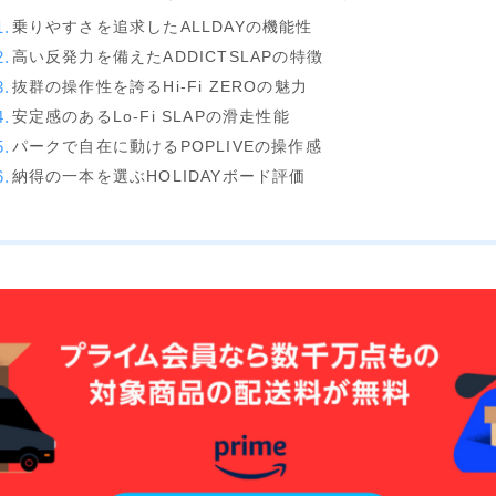
Now
乗りやすさを追求したALLDAYの機能性
RIDE
高い反発力を備えたADDICTSLAPの特徴
SALOMON
抜群の操作性を誇るHi-Fi ZEROの魅力
安定感のあるLo-Fi SLAPの滑走性能
UNION
パークで自在に動けるPOPLIVEの操作感
YES
納得の一本を選ぶHOLIDAYボード評価
YONEX
ブーツ
BURTON
DC shoes
DEELUXE
FLUX
HEAD