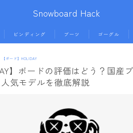
Snowboard Hack
ビンディング
ブーツ
ゴーグル
BENT METAL
BURTON
anon.
686
【ボード】HOLIDAY
ボード
BURTON
DC shoes
DICE
AIRBLASTER
IDAY】ボードの評価はどう？国産
011artistic
DRAKE
DEELUXE
DRAGON
AA HARDWEAR
と人気モデルを徹底解説
ALLIAN
FIX
FLUX
ELECTRIC
ANTHEM
BATALEON
FLOW
HEAD
himassmania
BURTON
BC STREAM
FLUX
K2
OAKLEY
DC Shoes
BURTON
L
K2
NIDECKER
SMITH
estivo
CAPiTA