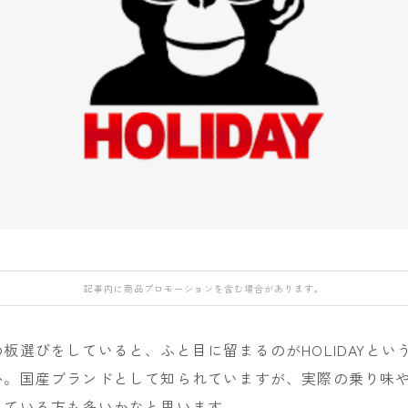
DEATH LABEL
NIDECKER
NITRO
OAKLEY
DRAKE
NITRO
NORTHWAVE
QUICKSILVER
FANATIC
H
Now
RIDE
rew
FIELD EARTH
RIDE
SALOMON
ROME
FNTC
SALOMON
ROXY
GNU
GRAY
UNION
SALOMON
HEAD
YES
SCAPE
HOLIDAY
YONEX
THE NORTH FAC
記事内に商品プロモーションを含む場合があります。
JONES
VOLCOM
K2
板選びをしていると、ふと目に留まるのがHOLIDAYとい
MOSS
か。国産ブランドとして知られていますが、実際の乗り味
NIDECKER
っている方も多いかなと思います。