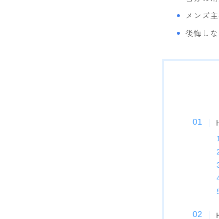
メンズ主
SESSIONS
後悔しな
SPREAD
WRXsb
YONEX