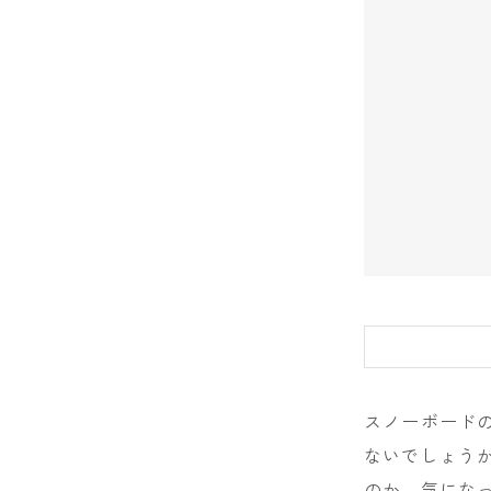
DRAKE
FANATIC
FIELD EART
FNTC
GNU
GRAY
HEAD
HOLIDAY
JONES
スノーボードの
K2
ないでしょう
MOSS
のか、気にな