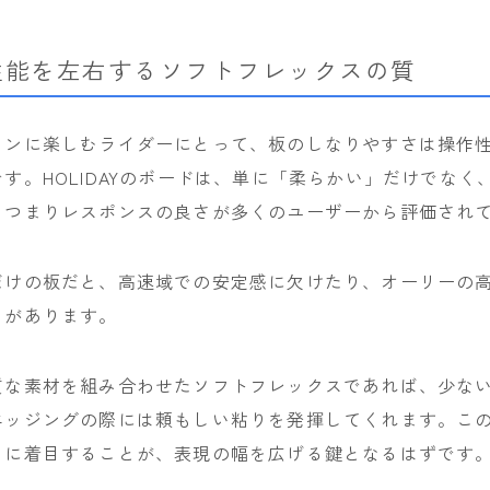
rew
性能を左右するソフトフレックスの質
ROME
ROXY
インに楽しむライダーにとって、板のしなりやすさは操作
SALOMON
す。HOLIDAYのボードは、単に「柔らかい」だけでなく
SCAPE
、つまりレスポンスの良さが多くのユーザーから評価され
THE NORTH FACE
VOLCOM
だけの板だと、高速域での安定感に欠けたり、オーリーの
とがあります。
質な素材を組み合わせたソフトフレックスであれば、少な
エッジングの際には頼もしい粘りを発揮してくれます。こ
」に着目することが、表現の幅を広げる鍵となるはずです