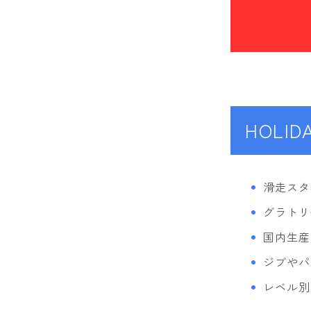
HOLI
滑走スタ
グラトリ
国内生産
ジブやパ
レベル別