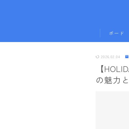
ボード
011artistic
2026.02.04
ALLIAN
【HOL
BATALEON
の魅力
BC STREAM
BURTON
CAPiTA
DEATH LABE