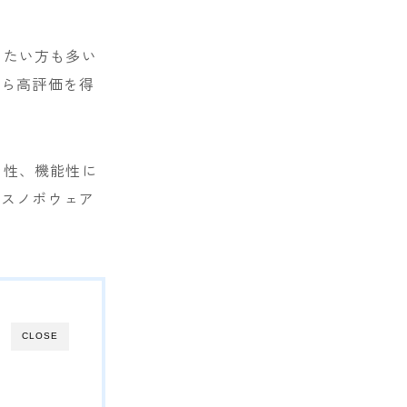
りたい方も多い
から高評価を得
ン性、機能性に
Nスノボウェア
CLOSE