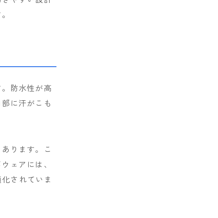
す。
す。防水性が高
内部に汗がこも
もあります。こ
ボウェアには、
適化されていま