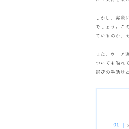
NIDECKER
しかし、実際
NITRO
でしょう。この
NOVEMBER
ているのか、
OGASAKA
また、ウェア
RICE28
ついても触れて
RIDE
選びの手助け
ROSSIGNOL
ROXY
SALOMON
SCOOTER
SABRINA