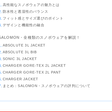
高性能なスノボウェアの魅力とは
YONEX
防水性と透湿性のバランス
フィット感とサイズ選びのポイント
ビンディング
デザインと機能性の融合
BENT METAL
SALOMON・全種類のスノボウェアを解説！
BURTON
ABSOLUTE 3L JACKET
DRAKE
ABSOLUTE 3L BIB
SONIC 3L JACKET
FIX
CHARGER GORE-TEX 2L JACKET
FLOW
CHARGER GORE-TEX 2L PANT
FLUX
CHARGER JACKET
まとめ：SALOMON・スノボウェアの評判について
K2
NIDECKER
NITRO