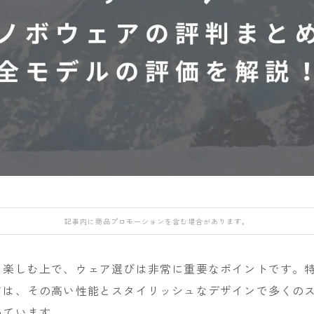
DEATH LABEL
NIDECKER
NITRO
OAKLEY
DRAKE
NITRO
NORTHWAVE
QUICKSILVER
FANATIC
H
Now
RIDE
rew
FIELD EARTH
RIDE
SALOMON
ROME
FNTC
SALOMON
ROXY
GNU
GRAY
UNION
SALOMON
HEAD
YES
SCAPE
HOLIDAY
YONEX
THE NORTH FAC
記事内に商品プロモーションを含む場合があります。
JONES
VOLCOM
K2
楽しむ上で、ウェア選びは非常に重要なポイントです。特に
MOSS
アは、その高い性能とスタイリッシュなデザインで多くの
NIDECKER
めています。