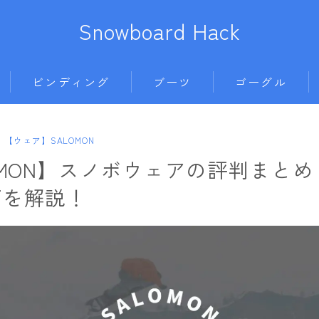
Snowboard Hack
ビンディング
ブーツ
ゴーグル
BENT METAL
BURTON
anon.
686
【ウェア】SALOMON
ボード
BURTON
DC shoes
DICE
AIRBLASTER
OMON】スノボウェアの評判まと
011artistic
DRAKE
DEELUXE
DRAGON
AA HARDWEAR
価を解説！
ALLIAN
FIX
FLUX
ELECTRIC
ANTHEM
BATALEON
FLOW
HEAD
himassmania
BURTON
BC STREAM
FLUX
K2
OAKLEY
DC Shoes
BURTON
L
K2
NIDECKER
SMITH
estivo
CAPiTA