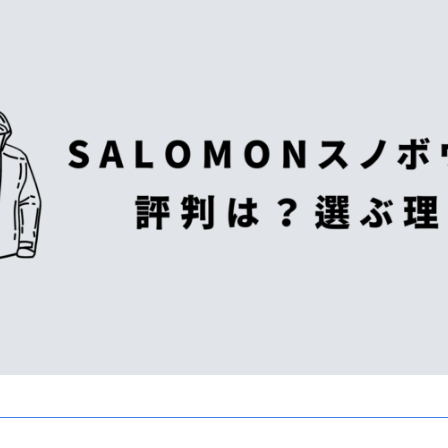
K2
NIDECKER
NITRO
NORTHWAVE
RIDE
SALOMON
ゴーグル
anon.
DICE
DRAGON
ELECTRIC
himassmania