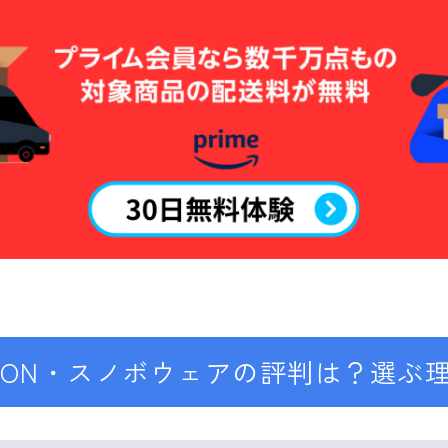
Now
RIDE
SALOMON
UNION
YES
YONEX
ブーツ
BURTON
DC shoes
DEELUXE
OMON・スノボウェアの評判は？選ぶ
FLUX
HEAD