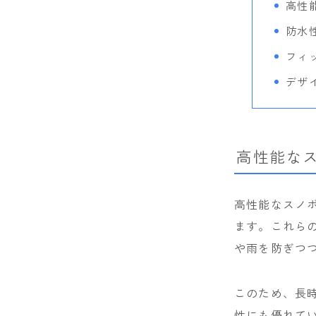
高性
防水
フィ
デザ
高性能な
高性能なスノ
ます。これら
や雨を防ぎつ
このため、長
性にも優れて