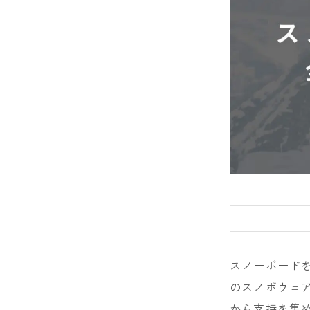
DRAKE
FANATIC
FIELD EART
FNTC
GNU
GRAY
HEAD
HOLIDAY
JONES
スノーボードを
K2
のスノボウェ
MOSS
から支持を集