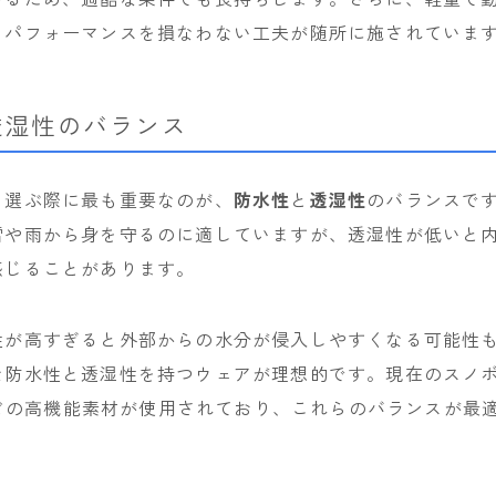
、パフォーマンスを損なわない工夫が随所に施されていま
rew
ROME
ROXY
透湿性のバランス
SALOMON
SCAPE
を選ぶ際に最も重要なのが、
防水性
と
透湿性
のバランスで
THE NORTH FACE
雪や雨から身を守るのに適していますが、透湿性が低いと
感じることがあります。
VOLCOM
性が高すぎると外部からの水分が侵入しやすくなる可能性
な防水性と透湿性を持つウェアが理想的です。現在のスノ
Xなどの高機能素材が使用されており、これらのバランスが最