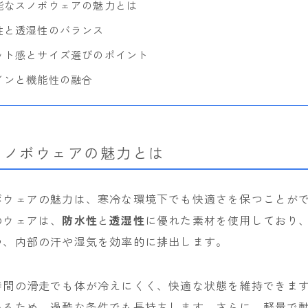
能なスノボウェアの魅力とは
OAKLEY
性と透湿性のバランス
SMITH
ット感とサイズ選びのポイント
インと機能性の融合
ウェア
686
AIRBLASTER
スノボウェアの魅力とは
AA HARDWEAR
ANTHEM
ボウェアの魅力は、寒冷な環境下でも快適さを保つことが
BURTON
のウェアは、
防水性
と
透湿性
に優れた素材を使用しており
DC Shoes
つ、内部の汗や湿気を効率的に排出します。
estivo
OAKLEY
時間の滑走でも体が冷えにくく、快適な状態を維持できま
QUICKSILVER
いるため、過酷な条件でも長持ちします。さらに、軽量で