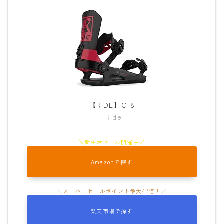
ウェア
686
AIRBLASTER
AA HARDWEAR
ANTHEM
【RIDE】C-8
BURTON
Ride
DC Shoes
estivo
Amazonで探す
OAKLEY
QUICKSILVER
rew
楽天市場で探す
ROME