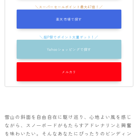
OGASAKA
楽天市場で探す
RICE28
RIDE
ROSSIGNOL
Yahooショッピングで探す
ROXY
SALOMON
メルカリ
SCOOTER
SABRINA
SESSIONS
SPREAD
雪山の斜面を自由自在に駆け巡り、心地よい風を感じ
WRXsb
ながら、スノーボードがもたらすアドレナリンと興奮
YONEX
を味わいたい。そんなあなたにぴったりのビンディン