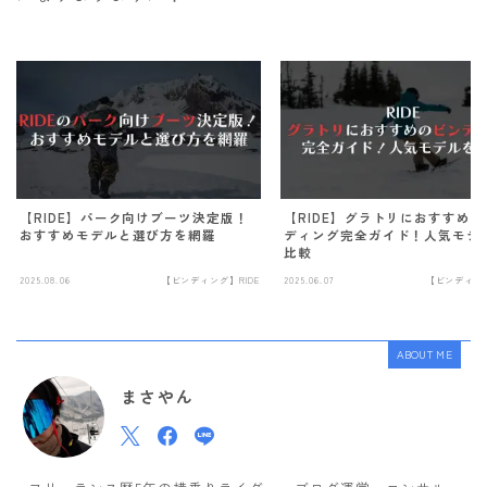
【RIDE】パーク向けブーツ決定版！
【RIDE】グラトリにおすすめ
おすすめモデルと選び方を網羅
ディング完全ガイド！人気モデ
比較
2025.08.06
【ビンディング】RIDE
2025.06.07
【ビンディング
ABOUT ME
まさやん