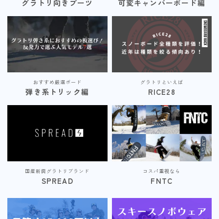
グラトリ向きブーツ
可変キャンバーボード編
おすすめ厳選ボード
グラトリといえば
弾き系トリック編
RICE28
国産新興グラトリブランド
コスパ重視なら
SPREAD
FNTC