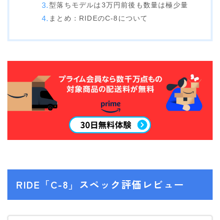
型落ちモデルは3万円前後も数量は極少量
NITRO
まとめ：RIDEのC-8について
NORTHWAVE
RIDE
SALOMON
ゴーグル
anon.
DICE
DRAGON
ELECTRIC
himassmania
RIDE「C-8」スペック評価レビュー
OAKLEY
SMITH