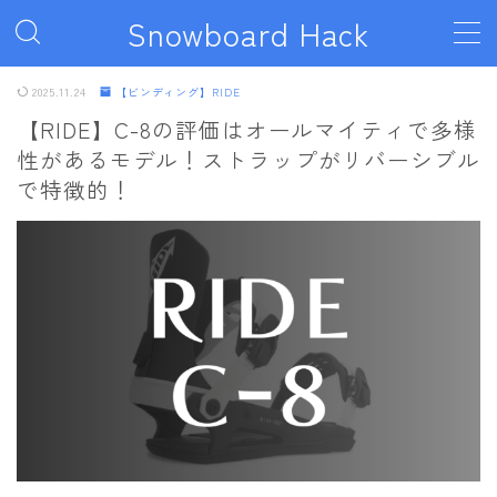
Snowboard Hack
MENU
2025.11.24
【ビンディング】RIDE
【RIDE】C-8の評価はオールマイティで多様
性があるモデル！ストラップがリバーシブル
ボード
で特徴的！
011artistic
ALLIAN
BATALEON
BC STREAM
BURTON
CAPiTA
DEATH LABEL
DRAKE