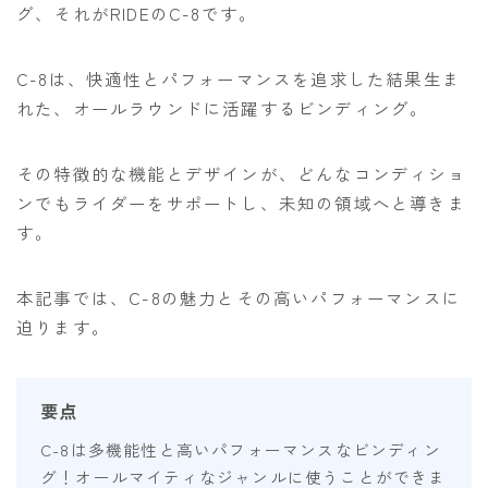
グ、それがRIDEのC-8です。
ビンディング
BENT METAL
C-8は、快適性とパフォーマンスを追求した結果生ま
れた、オールラウンドに活躍するビンディング。
BURTON
DRAKE
その特徴的な機能とデザインが、どんなコンディショ
FIX
ンでもライダーをサポートし、未知の領域へと導きま
す。
FLOW
FLUX
本記事では、C-8の魅力とその高いパフォーマンスに
K2
迫ります。
NIDECKER
NITRO
要点
Now
C-8は多機能性と高いパフォーマンスなビンディン
RIDE
グ！オールマイティなジャンルに使うことができま