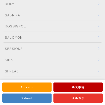
ROXY
SABRINA
ROSSIGNOL
SALOMON
SESSIONS
SIMS
Follow Me
SPREAD
WRXsb
Amazon
楽天市場
YES.
Yahoo!
メルカリ
YONEX