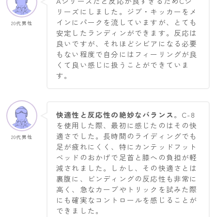
Aシリーズだと反応が良すぎるためCシ
リーズにしました。ジブ・キッカーをメ
インにパークを流していますが、とても
20代男性
安定したランディンができます。反応は
良いですが、それほどシビアになる必要
もない程度で自分にはフィーリングが良
くて良い感じに扱うことができていま
す。
快適性と反応性の絶妙なバランス
。C-8
を使用した際、最初に感じたのはその快
適さでした。長時間のライディングでも
20代男性
足が疲れにくく、特にカンテッドフット
ベッドのおかげで足首と膝への負担が軽
減されました。しかし、その快適さとは
裏腹に、ビンディングの反応性も非常に
高く、急なカーブやトリックを試みた際
にも確実なコントロールを感じることが
できました。