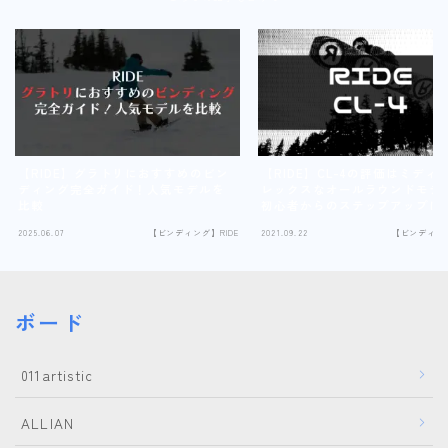
【RIDE】グラトリにおすすめのビン
【RIDE】CL-4の評価はミディ
ディング完全ガイド！人気モデルを
レックスなオールラウンドモデ
比較
初心者からのステップアップに
解！
2025.06.07
【ビンディング】RIDE
2021.09.22
【ビンディング
ボード
011artistic
ALLIAN