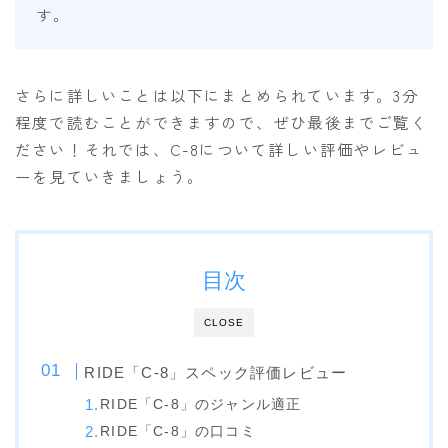
SALOMON
す。
UNION
YES
さらに詳しいことは以下にまとめられています。3分
YONEX
程度で読むことができますので、ぜひ最後までご覧く
ださい！それでは、C-8について詳しい評価やレビュ
ーを見ていきましょう。
ブーツ
BURTON
DC shoes
目次
DEELUXE
FLUX
CLOSE
HEAD
RIDE「C-8」スペック評価レビュー
K2
RIDE「C-8」のジャンル適正
NIDECKER
RIDE「C-8」の口コミ