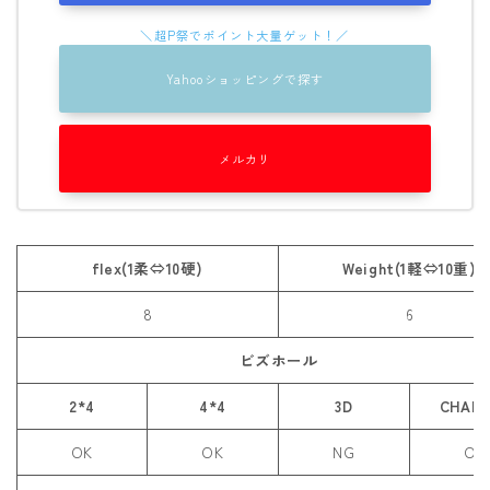
ROXY
SALOMON
Yahooショッピングで探す
SCAPE
THE NORTH FACE
メルカリ
VOLCOM
flex(1柔⇔10硬)
Weight(1軽⇔10重)
8
6
ビズホール
2*4
4*4
3D
CHAN
OK
OK
NG
OK