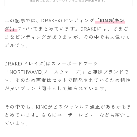
記事内に商品プロモーションを含む場合があります。
FANATIC
FIELD EARTH
この記事では、DRAKEのビンディング
「KING(キン
FNTC
グ)」
についてまとめています。DRAKEには、さまざ
まなビンディングがありますが、その中でも人気なモ
GNU
デルです。
GRAY
HEAD
DRAKE(ドレイク)はスノーボードブーツ
HOLIDAY
「NORTHWAVE(ノースウェーブ)」と姉妹ブランドで
す。そのため両者はセットで開発されているため相性
JONES
が良いブランド同士として知られています。
K2
MOSS
その中でも、KINGがどのジャンルに適正があるかもま
NIDECKER
とめています。さらにユーザーレビューなども紹介し
ています。
NITRO
NOVEMBER