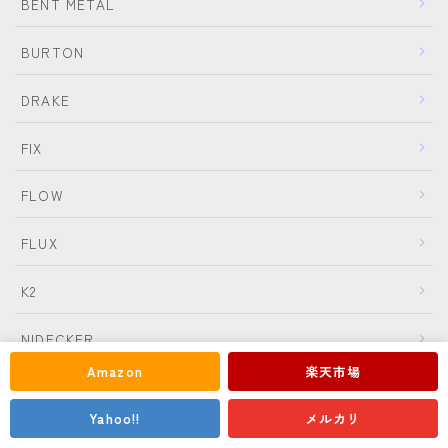
BENT METAL
BURTON
DRAKE
FIX
FLOW
FLUX
K2
Follow Me
NIDECKER
Amazon
楽天市場
NITRO
Yahoo!!
メルカリ
Now