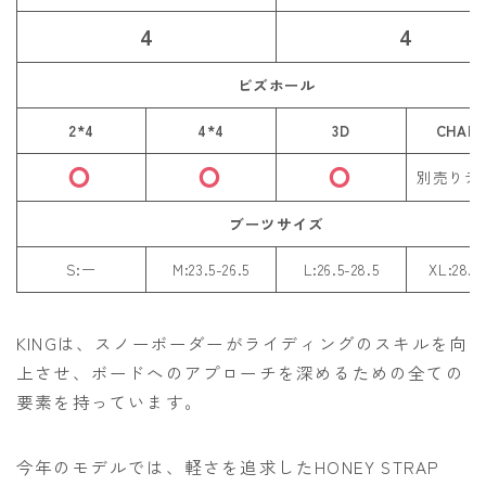
ROXY
4
4
SALOMON
ビズホール
SCAPE
2*4
4*4
3D
CHAN
THE NORTH FACE
別売りデ
VOLCOM
ブーツサイズ
S:ー
M:23.5-26.5
L:26.5-28.5
XL:28.5-
KINGは、スノーボーダーがライディングのスキルを向
上させ、ボードへのアプローチを深めるための全ての
要素を持っています。
今年のモデルでは、軽さを追求したHONEY STRAP