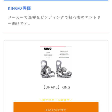
OGASAKA
KINGの評価
RICE28
メーカーで最安なビンディングで初心者のエントリ
ー向けです。
RIDE
ROSSIGNOL
ROXY
SALOMON
SCOOTER
SABRINA
SESSIONS
【DRAKE】KING
SPREAD
WRXsb
YONEX
Amazonで探す