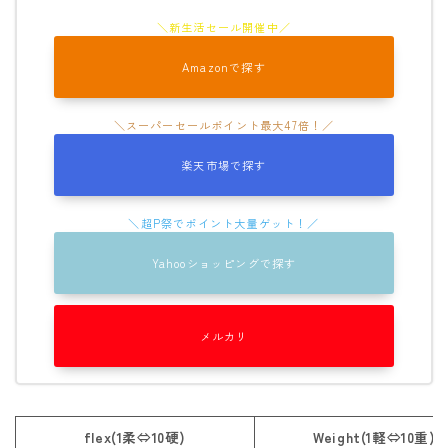
ウェア
Amazonで探す
686
AIRBLASTER
AA HARDWEAR
楽天市場で探す
ANTHEM
BURTON
DC Shoes
Yahooショッピングで探す
estivo
OAKLEY
メルカリ
QUICKSILVER
rew
ROME
flex(1柔⇔10硬)
Weight(1軽⇔10重)