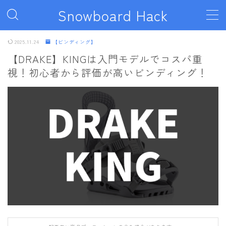
Snowboard Hack
MENU
2025.11.24
【ビンディング】
【DRAKE】KINGは入門モデルでコスパ重
視！初心者から評価が高いビンディング！
ボード
011artistic
ALLIAN
BATALEON
BC STREAM
BURTON
CAPiTA
DEATH LABEL
DRAKE