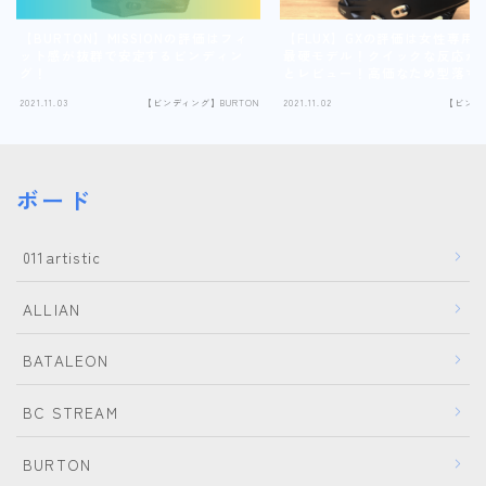
【BURTON】MISSIONの評価はフィ
【FLUX】GXの評価は女性専用
ット感が抜群で安定するビンディン
最硬モデル！クイックな反応が
グ！
とレビュー！高価なため型落ち
も？
2021.11.03
【ビンディング】BURTON
2021.11.02
【ビンデ
ボード
011artistic
ALLIAN
BATALEON
BC STREAM
BURTON