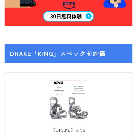
NITRO
NORTHWAVE
RIDE
SALOMON
DRAKE「KING」スペックを評価
ゴーグル
anon.
DICE
DRAGON
ELECTRIC
himassmania
OAKLEY
【DRAKE】KING
SMITH