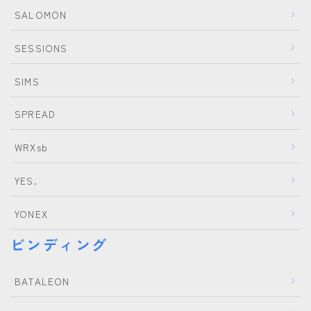
SALOMON
SESSIONS
SIMS
SPREAD
WRXsb
YES.
YONEX
ビンディング
BATALEON