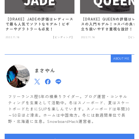
【DRAKE】JADEの評価はレディース
【DRAKE】QUEENの評価はレ
で最も人気でソフトなモデル！ビギ
スの入門モデル！コスパの良さ
ナーやグラトラーも必見！
立ち扱いやすさ重視な設計！
2022.11.16
【ビンディング】
2022.11.16
【ビンデ
ABOUT ME
まさやん
フリーランス歴5年の横乗りライダー。ブログ運営・コンサル
ティングを生業として活動中。冬はスノーボード、夏はスケー
トボードたまにSUPを楽しんでいます。スノーボードは年間30
～50日ほど滑走。ホームは中国地方。冬には数週間単位で長
野・北海道に生息。SnowboardHack運営者。