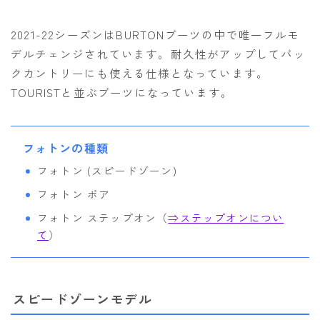
NITRO
2021-22シーズンはBURTONブーツの中で唯一フルモ
NORTHWAVE
デルチェンジされています。耐久性がアップしてバッ
RIDE
クカントリーにも使える仕様となっています。
SALOMON
TOURISTと並ぶブーツになっています。
ゴーグル
フォトンの種類
anon.
フォトン (スピードゾーン)
DICE
フォトン ボア
DRAGON
フォトン ステップオン（
⇒ステップオンについ
ELECTRIC
て
）
himassmania
OAKLEY
スピードゾーンモデル
SMITH