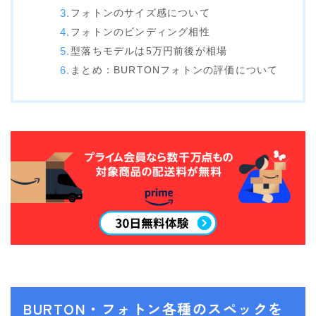
フォトンのサイズ感について
ビンディング
フォトンのビンディング相性
BENT METAL
型落ちモデルは5万円前後が相場
まとめ：BURTONフォトンの評価について
BURTON
DRAKE
FIX
FLOW
FLUX
K2
NIDECKER
NITRO
Now
RIDE
BURTON・フォトン各種のスペックを