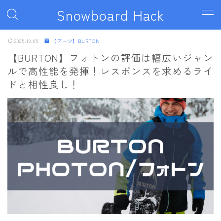
Snowboard Hack
MENU
2025.10.05
【ブーツ】BURTON
【BURTON】フォトンの評価は幅広いジャン
ルで高性能を発揮！レスポンスを求めるライ
ボード
ドと相性良し！
011artistic
ALLIAN
BATALEON
BC STREAM
BURTON
CAPiTA
DEATH LABEL
DRAKE