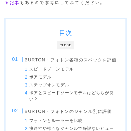
る記事
もあるので参考にしてみてください。
OGASAKA
RICE28
RIDE
目次
ROSSIGNOL
CLOSE
ROXY
BURTON・フォトン各種のスペックを評価
SALOMON
スピードゾーンモデル
SCOOTER
ボアモデル
SABRINA
ステップオンモデル
SESSIONS
ボアとスピードゾーンモデルはどちらが良
い？
SPREAD
BURTON・フォトンのジャンル別に評価
WRXsb
フォトンとルーラーを比較
YONEX
快適性や様々なジャンルで好評なレビュー