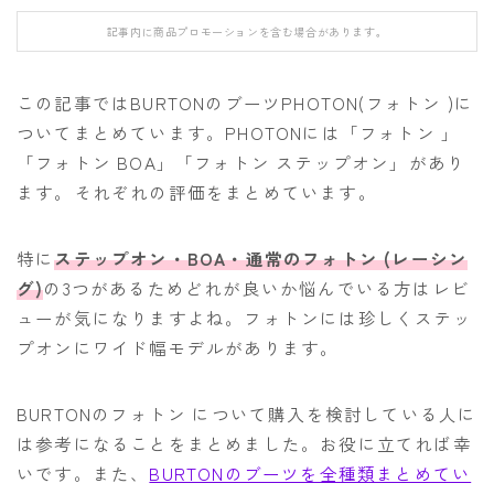
FANATIC
記事内に商品プロモーションを含む場合があります。
FIELD EARTH
FNTC
この記事ではBURTONのブーツPHOTON(フォトン )に
ついてまとめています。PHOTONには「フォトン 」
GNU
「フォトン BOA」「フォトン ステップオン」があり
GRAY
ます。それぞれの評価をまとめています。
HEAD
HOLIDAY
特に
ステップオン・BOA・通常のフォトン (レーシン
グ)
の3つがあるためどれが良いか悩んでいる方はレビ
JONES
ューが気になりますよね。フォトンには珍しくステッ
K2
プオンにワイド幅モデルがあります。
MOSS
NIDECKER
BURTONのフォトン について購入を検討している人に
は参考になることをまとめました。お役に立てれば幸
NITRO
いです。また、
BURTONのブーツを全種類まとめてい
NOVEMBER