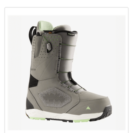
ウェア
686
AIRBLASTER
AA HARDWEAR
ANTHEM
BURTON
DC Shoes
estivo
OAKLEY
QUICKSILVER
rew
ROME