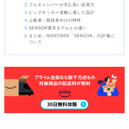
SALOMON
フルキャンバーが生む高い反発力
ビッグキッカー攻略に適した設計
UNION
上級者・競技者向けの特性
YES
SENSOR通常モデルとの違い
YONEX
まとめ：NIDECKER「SENSOR」の評価に
ついて
ブーツ
BURTON
DC shoes
DEELUXE
FLUX
HEAD
K2
NIDECKER