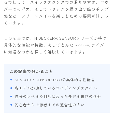
るでしょう。スイッチスタンスでの滑りやすさ、パウ
OGASAKA
ダーでの浮力、そしてトリックを繰り出す際のポップ
感など、フリースタイルを楽しむための要素が詰まっ
RICE28
ています。
RIDE
ROSSIGNOL
この記事では、NIDECKERのSENSORシリーズが持つ
ROXY
具体的な性能や特徴、そしてどんなレベルのライダー
に最適なのかを詳しく解説していきます。
SALOMON
SCOOTER
この記事で分かること
SABRINA
SENSORとSENSOR PROの具体的な性能差
SESSIONS
各モデルが適しているライディングスタイル
SPREAD
自分のレベルや目的に合ったモデル選びの指針
WRXsb
初心者から上級者までの適合性の違い
YONEX