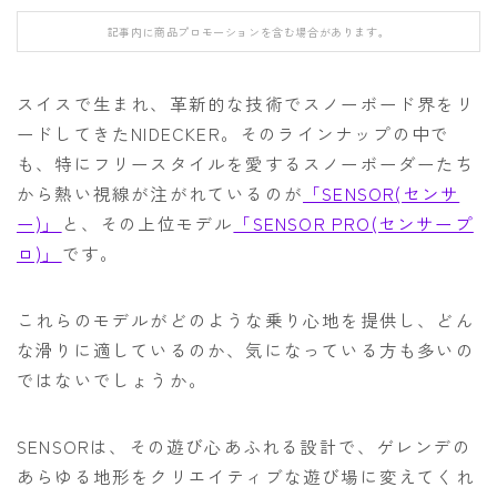
FANATIC
記事内に商品プロモーションを含む場合があります。
FIELD EARTH
FNTC
スイスで生まれ、革新的な技術でスノーボード界をリ
ードしてきたNIDECKER。そのラインナップの中で
GNU
も、特にフリースタイルを愛するスノーボーダーたち
GRAY
から熱い視線が注がれているのが
「SENSOR(センサ
HEAD
ー)」
と、その上位モデル
「SENSOR PRO(センサープ
ロ)」
です。
HOLIDAY
JONES
これらのモデルがどのような乗り心地を提供し、どん
K2
な滑りに適しているのか、気になっている方も多いの
MOSS
ではないでしょうか。
NIDECKER
SENSORは、その遊び心あふれる設計で、ゲレンデの
NITRO
あらゆる地形をクリエイティブな遊び場に変えてくれ
NOVEMBER