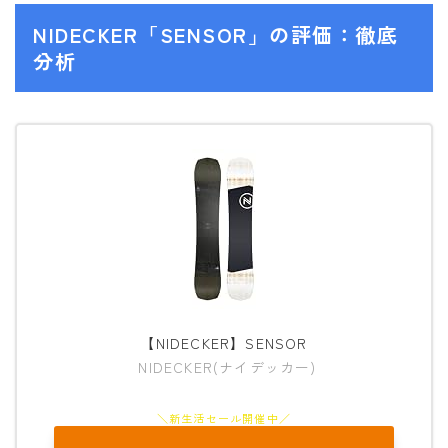
NITRO
NIDECKER「SENSOR」の評価：徹底
NORTHWAVE
分析
RIDE
SALOMON
ゴーグル
anon.
DICE
DRAGON
ELECTRIC
【NIDECKER】SENSOR
himassmania
NIDECKER(ナイデッカー)
OAKLEY
SMITH