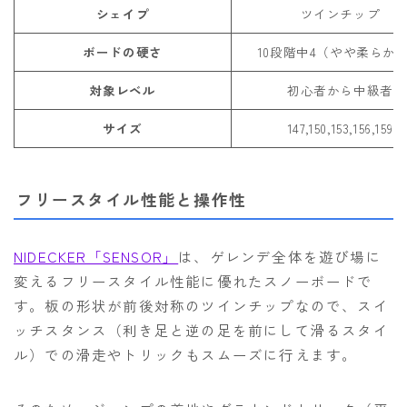
シェイプ
ツインチップ
ROXY
ボードの硬さ
10段階中4（やや柔らか
SALOMON
SCAPE
対象レベル
初心者から中級者
THE NORTH FACE
サイズ
147,150,153,156,159
VOLCOM
フリースタイル性能と操作性
NIDECKER「SENSOR」
は、ゲレンデ全体を遊び場に
変えるフリースタイル性能に優れたスノーボードで
す。板の形状が前後対称のツインチップなので、スイ
ッチスタンス（利き足と逆の足を前にして滑るスタイ
ル）での滑走やトリックもスムーズに行えます。