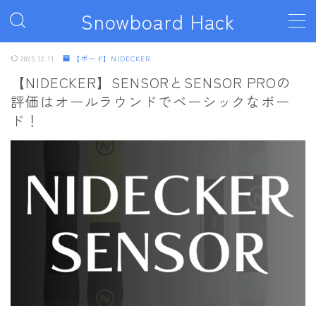
Snowboard Hack
MENU
2025.12.11
【ボード】NIDECKER
【NIDECKER】SENSORとSENSOR PROの
評価はオールラウンドでベーシックなボー
ボード
ド！
011artistic
ALLIAN
BATALEON
BC STREAM
BURTON
CAPiTA
DEATH LABEL
DRAKE