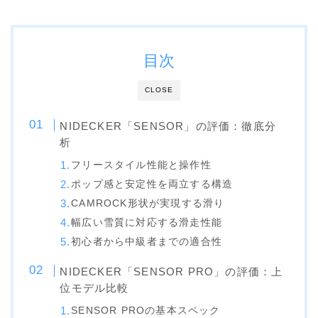
ビンディング
BENT METAL
目次
BURTON
CLOSE
DRAKE
FIX
NIDECKER「SENSOR」の評価：徹底分
析
FLOW
フリースタイル性能と操作性
FLUX
ポップ感と安定性を両立する構造
K2
CAMROCK形状が実現する滑り
幅広い雪質に対応する滑走性能
NIDECKER
初心者から中級者までの適合性
NITRO
NIDECKER「SENSOR PRO」の評価：上
Now
位モデル比較
RIDE
SENSOR PROの基本スペック