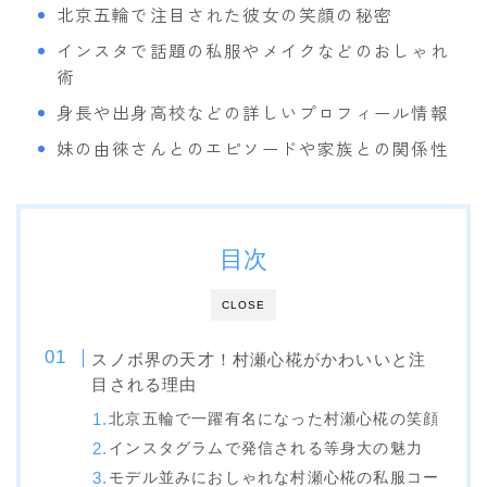
北京五輪で注目された彼女の笑顔の秘密
OGASAKA
インスタで話題の私服やメイクなどのおしゃれ
RICE28
術
RIDE
身長や出身高校などの詳しいプロフィール情報
妹の由徠さんとのエピソードや家族との関係性
ROSSIGNOL
ROXY
SALOMON
目次
SCOOTER
SABRINA
CLOSE
SESSIONS
スノボ界の天才！村瀬心椛がかわいいと注
SPREAD
目される理由
WRXsb
北京五輪で一躍有名になった村瀬心椛の笑顔
インスタグラムで発信される等身大の魅力
YONEX
モデル並みにおしゃれな村瀬心椛の私服コー