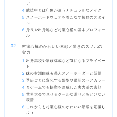
デ
ビンディング
競技中とは印象が違うナチュラルなメイク
BENT METAL
スノーボードウェアを着こなす抜群のスタイ
ル
BURTON
身長や出身地など村瀬心椛の基本プロフィー
ル
DRAKE
FIX
村瀬心椛のかわいい素顔と驚きのスノボの
実力
FLOW
出身高校や家族構成など気になるプライベー
FLUX
ト
K2
妹の村瀬由徠も美人スノーボーダーと話題
季節ごとに変化する髪型や最新のヘアカラー
NIDECKER
Ｘゲームでも快挙を達成した実力派の素顔
NITRO
世界大会で見せるクールな滑りとあどけない
表情
Now
これからも村瀬心椛のかわいい活躍を応援し
RIDE
よう