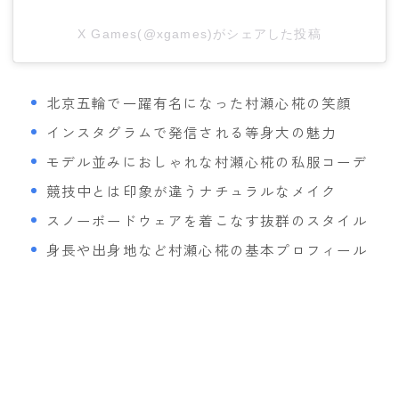
ROXY
X Games(@xgames)がシェアした投稿
SALOMON
SCAPE
北京五輪で一躍有名になった村瀬心椛の笑顔
THE NORTH FACE
インスタグラムで発信される等身大の魅力
VOLCOM
モデル並みにおしゃれな村瀬心椛の私服コーデ
競技中とは印象が違うナチュラルなメイク
スノーボードウェアを着こなす抜群のスタイル
身長や出身地など村瀬心椛の基本プロフィール