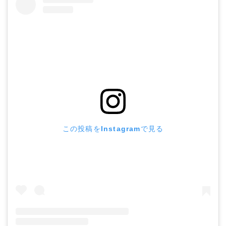
ウェア
686
AIRBLASTER
AA HARDWEAR
ANTHEM
BURTON
この投稿をInstagramで見る
DC Shoes
estivo
OAKLEY
QUICKSILVER
rew
ROME