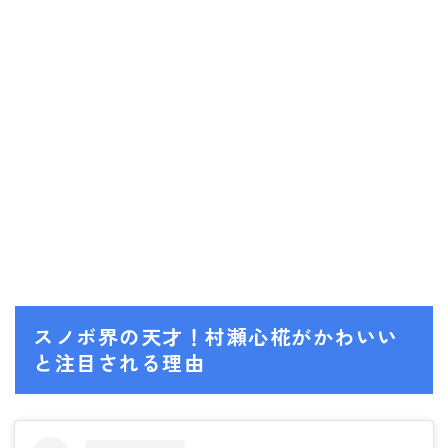
NITRO
NORTHWAVE
RIDE
SALOMON
ゴーグル
anon.
DICE
DRAGON
ELECTRIC
スノボ界の天才！村瀬心椛がかわいい
と注目される理由
himassmania
OAKLEY
SMITH