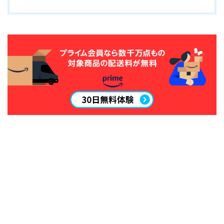
SALOMON
UNION
YES
YONEX
ブーツ
BURTON
DC shoes
DEELUXE
FLUX
HEAD
K2
NIDECKER