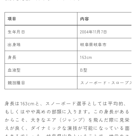
項目
内容
生年月日
2004年11月7日
出身地
岐阜県岐阜市
身長
163cm
血液型
B型
競技種目
スノーボード・スロープスタ
身長は163cmと、スノーボード選手としては平均的、
もしくはやや高めの部類に入ります。この身長がある
からこそ、大きなエア（ジャンプ）を飛んだ際に見栄
えが良く、ダイナミックな演技が可能になっている面
もあるでしょう。岐阜県出身ということで、地元のス