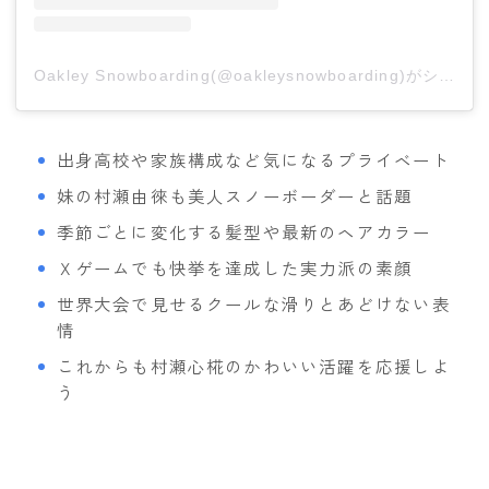
Oakley Snowboarding(@oakleysnowboarding)がシェアした投稿
出身高校や家族構成など気になるプライベート
妹の村瀬由徠も美人スノーボーダーと話題
季節ごとに変化する髪型や最新のヘアカラー
Ｘゲームでも快挙を達成した実力派の素顔
世界大会で見せるクールな滑りとあどけない表
情
これからも村瀬心椛のかわいい活躍を応援しよ
う