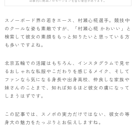
記事内に商品プロモーションを含む場合があります。
FANATIC
FIELD EARTH
スノーボード界の若きエース、村瀬心椛選手。競技中
FNTC
のクールな姿も素敵ですが、「村瀬心椛 かわいい」と
検索して彼女の素顔をもっと知りたいと思っている方
GNU
も多いですよね。
GRAY
HEAD
北京五輪での活躍はもちろん、インスタグラムで見せ
HOLIDAY
るおしゃれな私服やこだわりを感じるメイク、そして
ファンなら気になる身長や出身高校、仲良しな家族や
JONES
妹さんのことまで、知れば知るほど彼女の虜になって
K2
しまうはずです。
MOSS
NIDECKER
この記事では、スノボの実力だけではない、彼女の等
身大の魅力をたっぷりとお伝えしますね。
NITRO
NOVEMBER