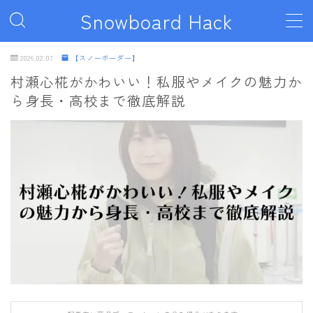
Snowboard Hack
MENU
2026.02.07
【スノーボーダー】
村瀬心椛がかわいい！私服やメイクの魅力か
ら身長・高校まで徹底解説
ボード
011artistic
ALLIAN
BATALEON
BC STREAM
BURTON
CAPiTA
DEATH LABEL
DRAKE