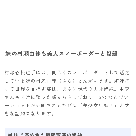
妹の村瀬由徠も美人スノーボーダーと話題
村瀬心椛選手には、同じくスノーボーダーとして活躍
している妹の村瀬由徠（ゆら）さんがいます。姉妹揃
って世界を目指す姿は、まさに現代の天才姉妹。由徠
さんも非常に整った顔立ちをしており、SNSなどでツ
ーショットが公開されるたびに「美少女姉妹！」と大
きな話題になります。
姉妹で高め合う切磋琢磨の精神