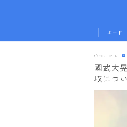
ボード
011artistic
2025.12.16
ALLIAN
國武大
BATALEON
収につ
BC STREAM
BURTON
CAPiTA
DEATH LABE