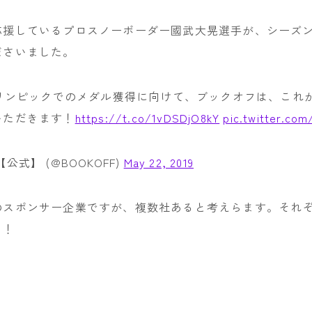
OAKLEY
応援しているプロスノーボーダー國武大晃選手が、シーズ
SMITH
ださいました。
ウェア
オリンピックでのメダル獲得に向けて、ブックオフは、これ
686
いただきます！
https://t.co/1vDSDjO8kY
pic.twitter.c
AIRBLASTER
AA HARDWEAR
公式】 (@BOOKOFF)
May 22, 2019
ANTHEM
のスポンサー企業ですが、複数社あると考えらます。それ
BURTON
う！
DC Shoes
estivo
OAKLEY
QUICKSILVER