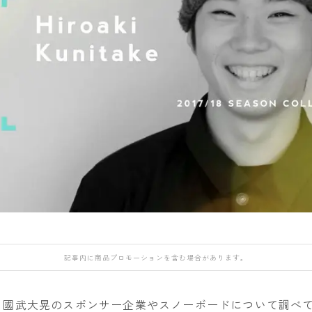
DEATH LABEL
NIDECKER
NITRO
OAKLEY
DRAKE
NITRO
NORTHWAVE
QUICKSILVER
FANATIC
H
Now
RIDE
rew
FIELD EARTH
RIDE
SALOMON
ROME
FNTC
SALOMON
ROXY
GNU
GRAY
UNION
SALOMON
HEAD
YES
SCAPE
HOLIDAY
YONEX
THE NORTH FAC
JONES
VOLCOM
K2
記事内に商品プロモーションを含む場合があります。
MOSS
NIDECKER
、國武大晃のスポンサー企業やスノーボードについて調べ