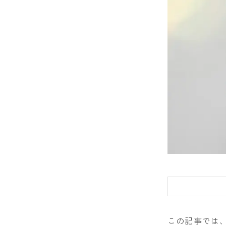
DRAKE
FANATIC
FIELD EART
FNTC
GNU
GRAY
HEAD
HOLIDAY
JONES
K2
MOSS
この記事では