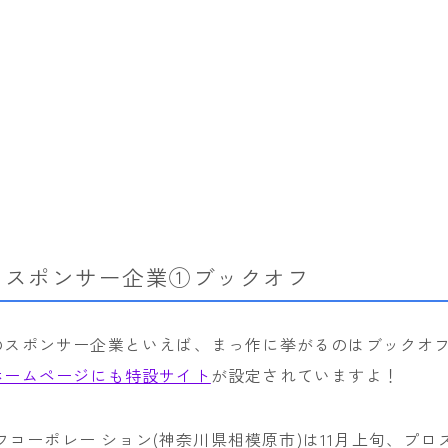
rew
ROME
ROXY
SALOMON
SCAPE
THE NORTH FACE
VOLCOM
のスポンサー企業①ブックオフ
のスポンサー企業といえば、まっ作に挙がるのはブックオ
ホームページにも特設サイト
が設定されていますよ！
フコーポレー ション(神奈川県相模原市)は11月上旬、プロ