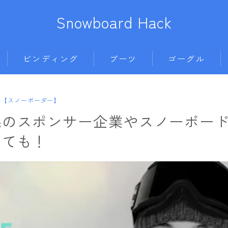
Snowboard Hack
ビンディング
ブーツ
ゴーグル
BENT METAL
BURTON
anon.
686
【スノーボーダー】
ボード
BURTON
DC shoes
DICE
AIRBLASTER
晃のスポンサー企業やスノーボー
011artistic
DRAKE
DEELUXE
DRAGON
AA HARDWEAR
いても！
ALLIAN
FIX
FLUX
ELECTRIC
ANTHEM
BATALEON
FLOW
HEAD
himassmania
BURTON
BC STREAM
FLUX
K2
OAKLEY
DC Shoes
BURTON
L
K2
NIDECKER
SMITH
estivo
CAPiTA