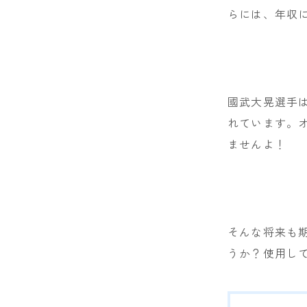
らには、年収
NIDECKER
NITRO
NOVEMBER
國武大晃選手
OGASAKA
れています。
RICE28
ませんよ！
RIDE
ROSSIGNOL
ROXY
そんな将来も
SALOMON
うか？使用し
SCOOTER
SABRINA