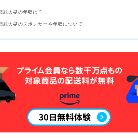
Now
國武大晃の年収は？
RIDE
SALOMON
國武大晃のスポンサーや年収について
UNION
YES
YONEX
ブーツ
BURTON
DC shoes
DEELUXE
FLUX
HEAD