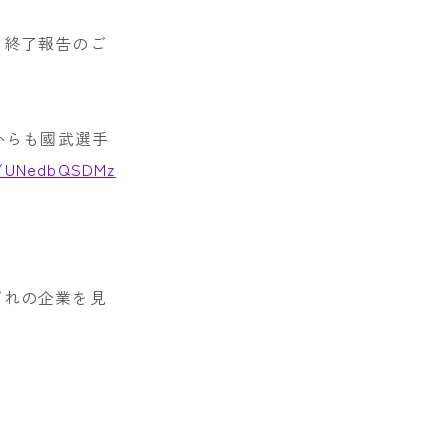
ン終了報告のご
からも國武選手
om/UNedbQSDMz
ぞれの企業を見