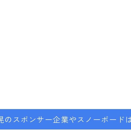
K2
NIDECKER
NITRO
NORTHWAVE
RIDE
SALOMON
ゴーグル
anon.
DICE
DRAGON
晃のスポンサー企業やスノーボード
ELECTRIC
himassmania