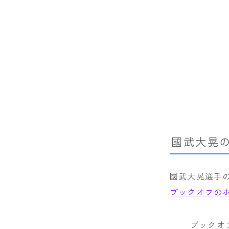
國武大晃
國武大晃選手
ブックオフの
ブックオ