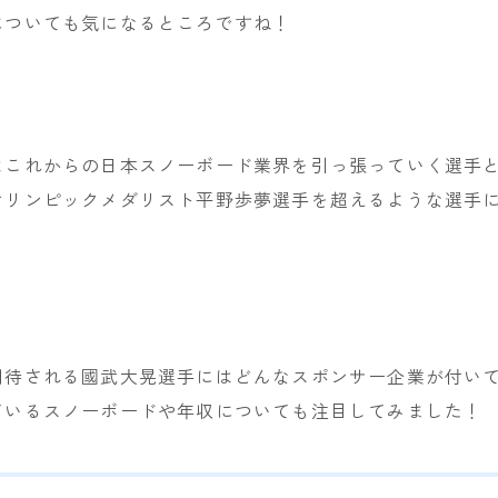
についても気になるところですね！
NITRO
NOVEMBER
OGASAKA
RICE28
はこれからの日本スノーボード業界を引っ張っていく選手
RIDE
オリンピックメダリスト平野歩夢選手を超えるような選手
ROSSIGNOL
ROXY
SALOMON
SCOOTER
期待される國武大晃選手にはどんなスポンサー企業が付い
SABRINA
ているスノーボードや年収についても注目してみました！
SESSIONS
SPREAD
WRXsb