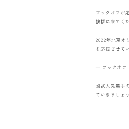
ブックオフが
挨拶に来てく
2022年北京
を応援させて
— ブックオフ【
國武大晃選手
ていきましょ