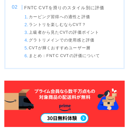
NITRO
FNTC CVTを滑りのスタイル別に評価
NORTHWAVE
カービング習得への適性と評価
RIDE
ラントリを楽しむならCVT？
上級者から見たCVTの評価ポイント
SALOMON
グラトリメインでの使用感と評価
CVTが輝くおすすめユーザー層
ゴーグル
まとめ：FNTC CVTの評価について
anon.
DICE
DRAGON
ELECTRIC
himassmania
OAKLEY
SMITH