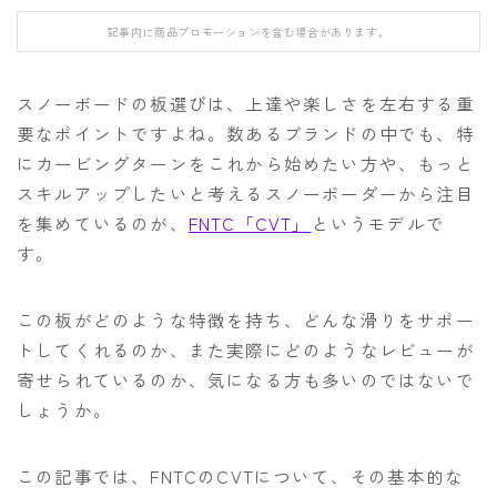
FANATIC
記事内に商品プロモーションを含む場合があります。
FIELD EARTH
FNTC
スノーボードの板選びは、上達や楽しさを左右する重
要なポイントですよね。数あるブランドの中でも、特
GNU
にカービングターンをこれから始めたい方や、もっと
GRAY
スキルアップしたいと考えるスノーボーダーから注目
HEAD
を集めているのが、
FNTC「CVT」
というモデルで
す。
HOLIDAY
JONES
この板がどのような特徴を持ち、どんな滑りをサポー
K2
トしてくれるのか、また実際にどのようなレビューが
MOSS
寄せられているのか、気になる方も多いのではないで
しょうか。
NIDECKER
NITRO
この記事では、FNTCのCVTについて、その基本的な
NOVEMBER