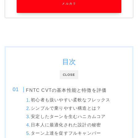
メルカリ
SALOMON
UNION
YES
YONEX
ブーツ
目次
BURTON
CLOSE
DC shoes
DEELUXE
FNTC CVTの基本性能と特徴を評価
FLUX
初心者も扱いやすい柔軟なフレックス
シンプルで乗りやすい構造とは？
HEAD
安定したターンを生むハニカムコア
K2
日本人に最適化された設計の秘密
NIDECKER
ターン上達を促すフルキャンバー