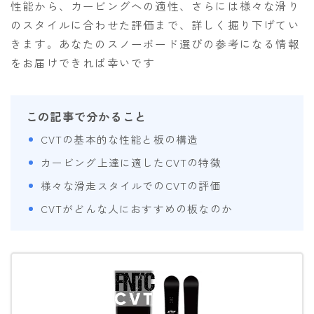
性能から、カービングへの適性、さらには様々な滑り
OGASAKA
のスタイルに合わせた評価まで、詳しく掘り下げてい
きます。あなたのスノーボード選びの参考になる情報
RICE28
をお届けできれば幸いです
RIDE
ROSSIGNOL
この記事で分かること
ROXY
CVTの基本的な性能と板の構造
SALOMON
カービング上達に適したCVTの特徴
SCOOTER
様々な滑走スタイルでのCVTの評価
SABRINA
CVTがどんな人におすすめの板なのか
SESSIONS
SPREAD
WRXsb
YONEX