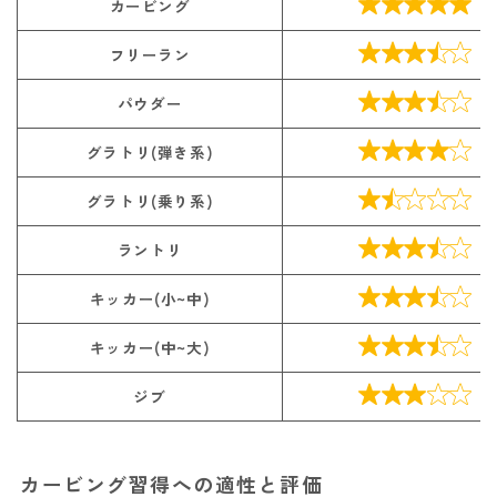

カービング

フリーラン

パウダー

グラトリ(弾き系)

グラトリ(乗り系)

ラントリ

キッカー(小~中)

キッカー(中~大)

ジブ
カービング習得への適性と評価