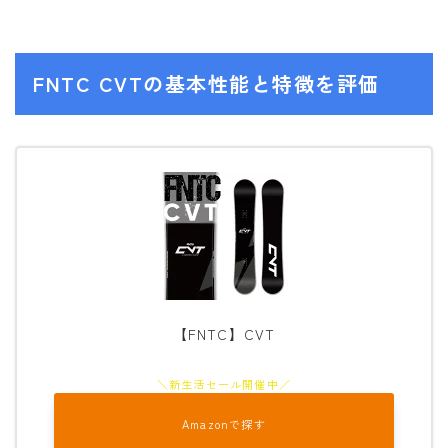
ウェア
FNTC CVTの基本性能と特徴を評価
686
AIRBLASTER
AA HARDWEAR
ANTHEM
BURTON
DC Shoes
estivo
OAKLEY
【FNTC】CVT
QUICKSILVER
rew
Amazonで探す
ROME