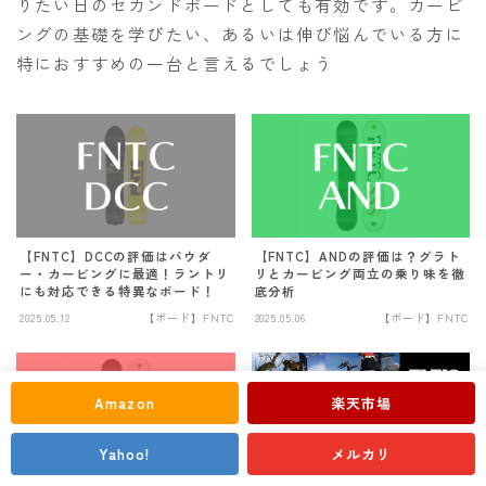
りたい日のセカンドボードとしても有効です。カービ
ングの基礎を学びたい、あるいは伸び悩んでいる方に
特におすすめの一台と言えるでしょう
【FNTC】DCCの評価はパウダ
【FNTC】ANDの評価は？グラト
ー・カービングに最適！ラントリ
リとカービング両立の乗り味を徹
にも対応できる特異なボード！
底分析
Follow Me
2025.05.12
【ボード】FNTC
2025.05.06
【ボード】FNTC
Amazon
楽天市場
Yahoo!
メルカリ