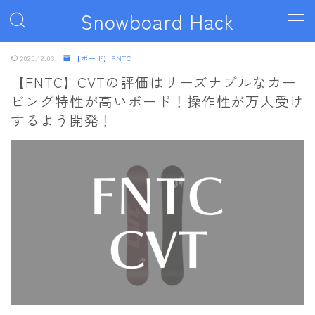
Snowboard Hack
MENU
2025.12.03
【ボード】FNTC
【FNTC】CVTの評価はリーズナブルなカー
ビング特性が高いボード！操作性が万人受け
ボード
するよう開発！
011artistic
ALLIAN
BATALEON
BC STREAM
BURTON
CAPiTA
DEATH LABEL
DRAKE