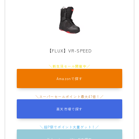
SALOMON
UNION
YES
YONEX
【FLUX】VR-SPEED
ブーツ
BURTON
DC shoes
Amazonで探す
DEELUXE
FLUX
楽天市場で探す
HEAD
K2
NIDECKER