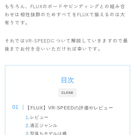
もちろん、FLUXのボードやビンディングとの組み合
OGASAKA
わせは相性抜群のためすべてをFLUXで揃えるのは大
RICE28
有りです。
RIDE
それではVR-SPEEDについて解説していきますので最
ROSSIGNOL
後までお付き合いいただければ幸いです。
ROXY
SALOMON
SCOOTER
目次
SABRINA
CLOSE
SESSIONS
SPREAD
【FLUX】VR-SPEEDの評価やレビュー
WRXsb
レビュー
適正ジャンル
YONEX
型落ちモデルは稀