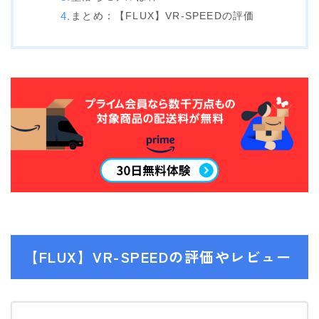
まとめ：【FLUX】VR-SPEEDの評価
ビンディング
BENT METAL
BURTON
DRAKE
FIX
FLOW
FLUX
K2
NIDECKER
NITRO
【FLUX】VR-SPEEDの評価やレビュー
Now
RIDE