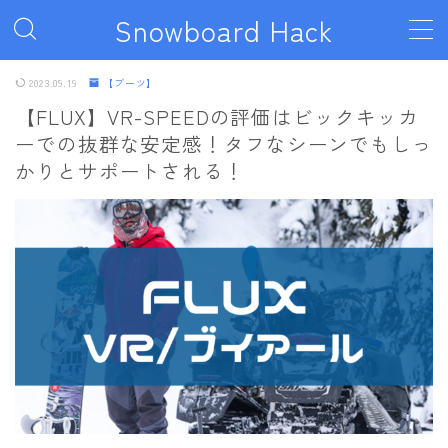
Snowboard Hack
MENU
2023.09.19
【ブーツ】
【FLUX】VR-SPEEDの評価はビックキッカ
ーでの抜群な安定感！タフなシーンでもしっ
ボード
かりとサポートされる！
011artistic
ALLIAN
BATALEON
BC STREAM
BURTON
CAPiTA
DEATH LABEL
DRAKE