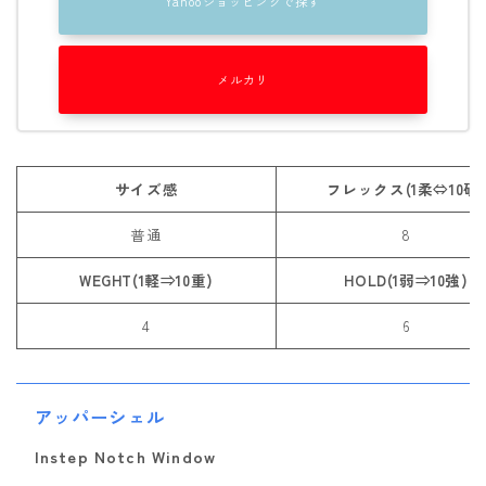
Yahooショッピングで探す
NITRO
NORTHWAVE
メルカリ
RIDE
SALOMON
サイズ感
フレックス(1柔⇔10硬
ゴーグル
普通
8
anon.
DICE
WEGHT(1軽⇒10重)
HOLD(1弱⇒10強)
DRAGON
4
6
ELECTRIC
himassmania
アッパーシェル
OAKLEY
Instep Notch Window
SMITH