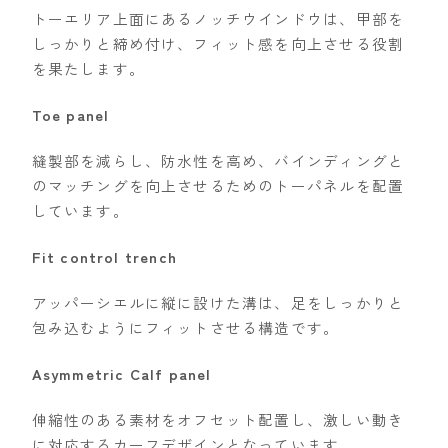
トーエリア上面にあるノッチウインドウは、甲部を
ウェア
しっかりと締め付け、フィット感を向上させる役割
を果たします。
686
Toe panel
AIRBLASTER
AA HARDWEAR
縫製部を減らし、防水性を高め、バインディングと
のマッチングを向上させるためのトーパネルを配置
ANTHEM
しています。
BURTON
Fit control trench
DC Shoes
estivo
アッパーシエルに縦に設けた溝は、足をしっかりと
包み込むようにフィットさせる構造です。
OAKLEY
QUICKSILVER
Asymmetric Calf panel
rew
伸縮性のある素材をオフセット配置し、激しい動き
ROME
に対応するカーフデザインとなっています。