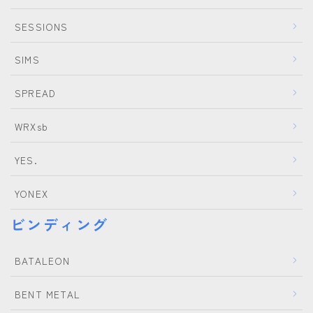
SESSIONS
SIMS
SPREAD
WRXsb
YES.
YONEX
ビンディング
BATALEON
BENT METAL