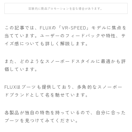
FANATIC
記事内に商品プロモーションを含む場合があります。
FIELD EARTH
FNTC
この記事では、FLUXの「VR-SPEED」モデルに焦点を
当てています。ユーザーのフィードバックや特性、サ
GNU
イズ感についても詳しく解説します。
GRAY
HEAD
また、どのようなスノーボードスタイルに最適かも評
HOLIDAY
価しています。
JONES
FLUXはブーツも提供しており、多角的なスノーボー
K2
ドブランドとして名を馳せています。
MOSS
NIDECKER
各製品が独自の特色を持っているので、自分に合った
NITRO
ブーツを見つけてみてください。
NOVEMBER