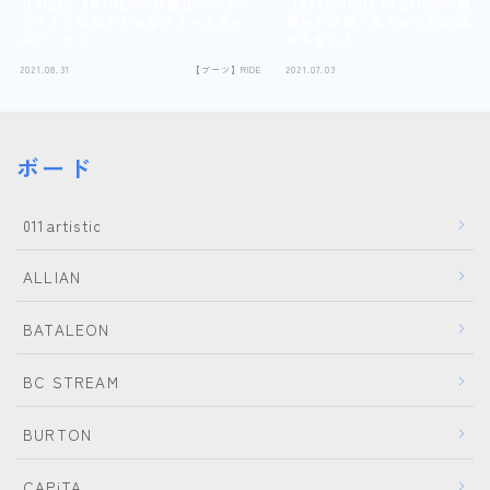
【RIDE】ANTHEMの評価はパーク・
【SALOMON】FACTIONの軽
グラトリにおすすめなフリースタイ
適性が評価！柔らかさとBOAで
ルブーツ！
者も安心！
2021.08.31
【ブーツ】RIDE
2021.07.03
【
ボード
011artistic
ALLIAN
BATALEON
BC STREAM
BURTON
CAPiTA