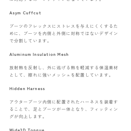
ROXY
Asym Cuffcut
SALOMON
ブーツのフレックスにストレスを与えにくくするた
SCAPE
めに、ブーツを内側と外側に対称ではないデザイン
THE NORTH FACE
で分割しています。
VOLCOM
Aluminum Insulation Mesh
放射熱を反射し、外に逃げる熱を軽減する保温素材
として、擦れに強いメッシュを配置しています。
Hidden Harness
アウターブーツ内側に配置されたハーネスを装着す
ることで、足とブーツが一体となり、フィッティン
グが向上します。
Wide3D Tongue