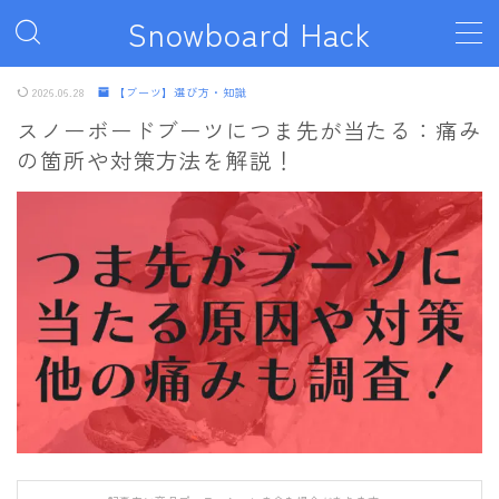
Snowboard Hack
MENU
2026.06.28
【ブーツ】選び方・知識
スノーボードブーツにつま先が当たる：痛み
の箇所や対策方法を解説！
ボード
011artistic
ALLIAN
BATALEON
BC STREAM
BURTON
CAPiTA
DEATH LABEL
DRAKE