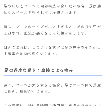
足の形状とブーツの内部構造が合わない場合、足は適
ウェア
切なスペースを得られずに圧迫されます。
686
特に、ブーツのサイズが小さすぎると、足の指や甲が
AIRBLASTER
圧迫され、血流が悪くなる可能性があります。
AA HARDWEAR
ANTHEM
研究によれば、このような状況は足の痛みを引き起こ
BURTON
す確率が約60%高くなります。
DC Shoes
足の過度な動き：摩擦による痛み
estivo
OAKLEY
逆に、ブーツが大きすぎる場合、足はブーツ内で過度
QUICKSILVER
に動き、摩擦が生じます。
rew
ROME
この摩擦は、特に長時間の使用後に皮膚の炎症や水ぶ