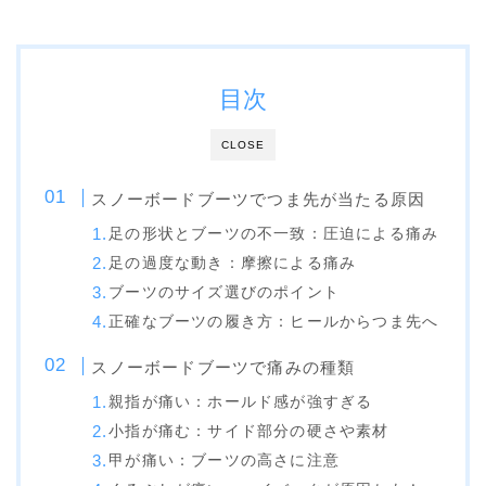
OGASAKA
RICE28
目次
RIDE
ROSSIGNOL
CLOSE
ROXY
スノーボードブーツでつま先が当たる原因
SALOMON
足の形状とブーツの不一致：圧迫による痛み
SCOOTER
足の過度な動き：摩擦による痛み
ブーツのサイズ選びのポイント
SABRINA
正確なブーツの履き方：ヒールからつま先へ
SESSIONS
スノーボードブーツで痛みの種類
SPREAD
親指が痛い：ホールド感が強すぎる
WRXsb
小指が痛む：サイド部分の硬さや素材
YONEX
甲が痛い：ブーツの高さに注意