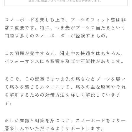
記事内に商品プロモーションを含む場合があります。
FANATIC
FIELD EARTH
スノーボードを楽しむ上で、ブーツのフィット感は非
FNTC
常に重要です。特に、つま先がブーツに当たるという
問題は多くのスノーボーダーが経験するもの。
GNU
GRAY
この問題が発生すると、滑走中の快適さはもちろん、
HEAD
パフォーマンスにも影響を及ぼす可能性があります。
HOLIDAY
JONES
そこで、この記事ではつま先の痛さなどブーツを履い
て痛みを感じる方々に向けて、痛みの主な原因やそれ
K2
を解消するための対策方法を詳しく解説していきま
MOSS
す。
NIDECKER
NITRO
正しい知識と対策を身につけ、スノーボードをより一
層楽しんでいただけるようサポートします。
NOVEMBER