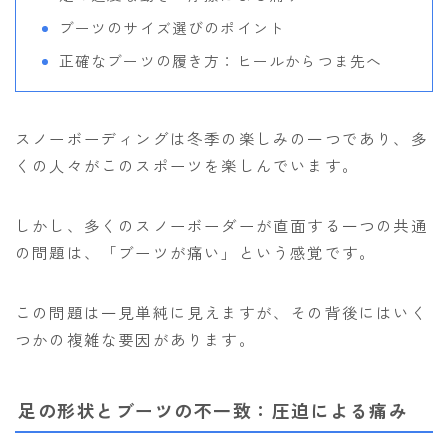
NITRO
ブーツのサイズ選びのポイント
NORTHWAVE
正確なブーツの履き方：ヒールからつま先へ
RIDE
SALOMON
スノーボーディングは冬季の楽しみの一つであり、多
くの人々がこのスポーツを楽しんでいます。
ゴーグル
anon.
しかし、多くのスノーボーダーが直面する一つの共通
の問題は、「ブーツが痛い」という感覚です。
DICE
DRAGON
この問題は一見単純に見えますが、その背後にはいく
ELECTRIC
つかの複雑な要因があります。
himassmania
OAKLEY
足の形状とブーツの不一致：圧迫による痛み
SMITH