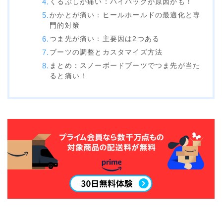
くるぶしが痛い：ハイバックが原因かも！
ビンディング
かかとが痛い：ヒールホールドの最適化と専
門的対策
BENT METAL
つま先が痛い：主要因は2つある
BURTON
ブーツの調整とカスタマイズ方法
まとめ：スノーボードブーツでつま先が当た
DRAKE
ると痛い！
FIX
FLOW
FLUX
K2
NIDECKER
NITRO
Now
RIDE