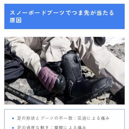
SALOMON
スノーボードブーツでつま先が当たる
UNION
原因
YES
YONEX
ブーツ
BURTON
DC shoes
DEELUXE
FLUX
HEAD
K2
足の形状とブーツの不一致：圧迫による痛み
NIDECKER
足の過度な動き：摩擦による痛み