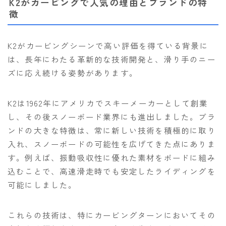
K2がカービングで人気の理由とブランドの特
徴
ウェア
686
K2がカービングシーンで高い評価を得ている背景に
AIRBLASTER
は、長年にわたる革新的な技術開発と、滑り手のニー
ズに応え続ける姿勢があります。
AA HARDWEAR
ANTHEM
K2は1962年にアメリカでスキーメーカーとして創業
BURTON
し、その後スノーボード業界にも進出しました。ブラ
ンドの大きな特徴は、常に新しい技術を積極的に取り
DC Shoes
入れ、スノーボードの可能性を広げてきた点にありま
estivo
す。例えば、振動吸収性に優れた素材をボードに組み
OAKLEY
込むことで、高速滑走時でも安定したライディングを
QUICKSILVER
可能にしました。
rew
これらの技術は、特にカービングターンにおいてその
ROME