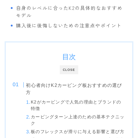
自身のレベルに合ったK2の具体的なおすすめ
OGASAKA
モデル
RICE28
購入後に後悔しないための注意点やポイント
RIDE
ROSSIGNOL
ROXY
目次
SALOMON
CLOSE
SCOOTER
初心者向けK2カービング板おすすめの選び
SABRINA
方
SESSIONS
K2がカービングで人気の理由とブランドの
SPREAD
特徴
カービングターン上達のための基本テクニッ
WRXsb
ク
YONEX
板のフレックスが滑りに与える影響と選び方