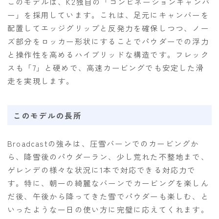
このモデルは、K2独自の「コンビネーションキャンバ
ー」を採用しています。これは、足元にキャンバーを
配置してエッジグリップと反発力を確保しつつ、ノー
ズ部分をロッカー形状にすることでパウダーでの浮力
と操作性を高めるハイブリッドな構造です。フレック
スも「7」と硬めで、高速カービングでも安定した滑
走を実現します。
このモデルの長所
Broadcastの強みは、圧雪バーンでのカービングか
ら、降雪後のパウダーラン、少し荒れた不整地まで、
ゲレンデの様々な状況に1本で対応できる対応力で
す。特に、朝一の綺麗なバーンでカービングを楽しん
だ後、午後から降ってきた雪でパウダーも楽しむ、と
いったような一日の使い方に完璧に応えてくれます。