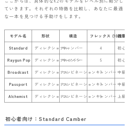
ここからは、具体的なK2のモデルをレベル別に紹介し
ていきます。それぞれの特徴を比較し、あなたに最適
な一本を見つける手助けをします。
モデル名
形状
構造
フレックス (10段階)
推奨
Standard
ディレクショナル
キャンバー
4
初心
Raygun Pop
ディレクショナルツイン
キャンバー
5
初心
Broadcast
ディレクショナル
コンビネーションキャンバー
7
中級
Passport
ディレクショナル
コンビネーションキャンバー
7
中級
Alchemist
ディレクショナル
コンビネーションキャンバー
9
上級
初心者向け：Standard Camber