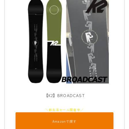
【K2】BROADCAST
Amazonで探す