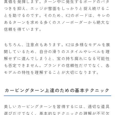
真価を発揮します。ターン中に発生するボードのバタ
ROXY
つきを抑え、エッジが雪面をしっかりと捉え続けるこ
とを助けるのです。そのため、K2のボードは、キレの
SALOMON
あるターンを求める多くのスノーボーダーから絶大な
SCAPE
信頼を得ています。
THE NORTH FACE
VOLCOM
もちろん、注意点もあります。K2は多様なモデルを展
開しているため、自分の滑りのスタイルやレベルを理
解せずに選んでしまうと、宝の持ち腐れになる可能性
も否定できません。ブランドの信頼性だけでなく、各
モデルの特性を理解することが大切になります。
カービングターン上達のための基本テクニック
美しいカービングターンを習得するには、適切な道具
選びだけでなく、基本的なテクニックの理解が不可欠