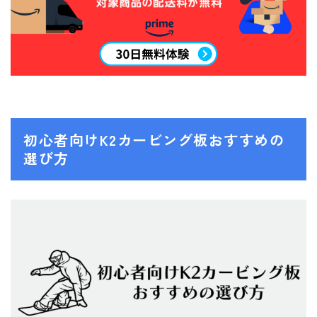
SALOMON
UNION
YES
YONEX
ブーツ
初心者向けK2カービング板おすすめの
BURTON
選び方
DC shoes
DEELUXE
FLUX
HEAD
K2
NIDECKER