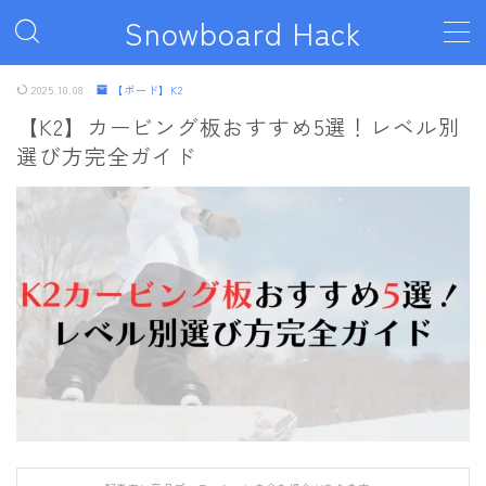
Snowboard Hack
MENU
2025.10.08
【ボード】K2
【K2】カービング板おすすめ5選！レベル別
選び方完全ガイド
ボード
011artistic
ALLIAN
BATALEON
BC STREAM
BURTON
CAPiTA
DEATH LABEL
DRAKE