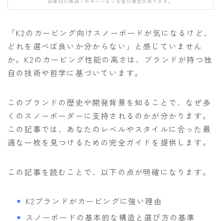
記事内に商品プロモーションを含む場合があります。
FANATIC
FIELD EARTH
「K2のカービング向けスノーボードが気になるけど、
FNTC
どれを選べば良いか分からない」と感じていません
か。K2のカービング性能の高さは、ブランドが持つ独
GNU
自の技術や哲学に基づいています。
GRAY
HEAD
このブランドの歴史や開発背景を知ることで、なぜ多
HOLIDAY
くのスノーボーダーに支持されるのかが分かります。
この記事では、あなたのレベルやスタイルに合った最
JONES
適な一枚を見つけるための完全ガイドを提供します。
K2
MOSS
この記事を読むことで、以下の点が明確になります。
NIDECKER
K2ブランドがカービングに強い理由
NITRO
スノーボードの基本的な構造と選び方の基準
NOVEMBER