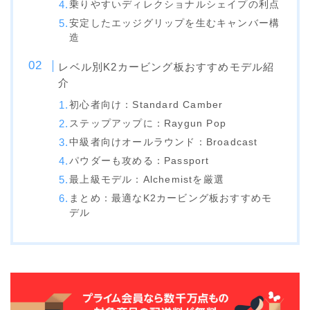
乗りやすいディレクショナルシェイプの利点
ビンディング
安定したエッジグリップを生むキャンバー構
造
BENT METAL
レベル別K2カービング板おすすめモデル紹
BURTON
介
DRAKE
初心者向け：Standard Camber
FIX
ステップアップに：Raygun Pop
中級者向けオールラウンド：Broadcast
FLOW
パウダーも攻める：Passport
FLUX
最上級モデル：Alchemistを厳選
K2
まとめ：最適なK2カービング板おすすめモ
デル
NIDECKER
NITRO
Now
RIDE