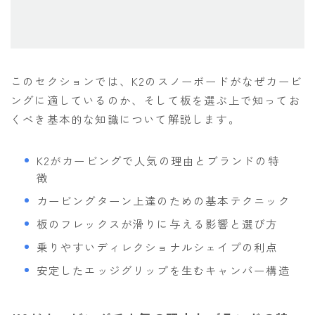
NITRO
NORTHWAVE
RIDE
このセクションでは、K2のスノーボードがなぜカービ
SALOMON
ングに適しているのか、そして板を選ぶ上で知ってお
くべき基本的な知識について解説します。
ゴーグル
anon.
K2がカービングで人気の理由とブランドの特
徴
DICE
カービングターン上達のための基本テクニック
DRAGON
板のフレックスが滑りに与える影響と選び方
ELECTRIC
乗りやすいディレクショナルシェイプの利点
himassmania
安定したエッジグリップを生むキャンバー構造
OAKLEY
SMITH