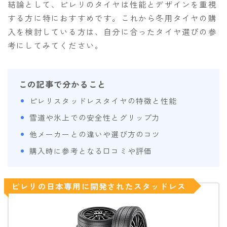
結論として、ピレリのタイヤは性能とデザインを重視
OGASAKA
する方に特におすすめです。これから冬用タイヤの購
入を検討している方は、自分に合ったタイヤ選びの参
RICE28
考にしてみてください。
RIDE
ROSSIGNOL
この記事で分かること
ROXY
ピレリスタッドレスタイヤの特徴と性能
SALOMON
雪道や氷上での安全性とグリップ力
SCOOTER
他メーカーとの違いや選び方のコツ
SABRINA
購入時に参考となる口コミや評価
SESSIONS
SPREAD
ピレリの日本専用に開発されたスタッドレス
WRXsb
YONEX