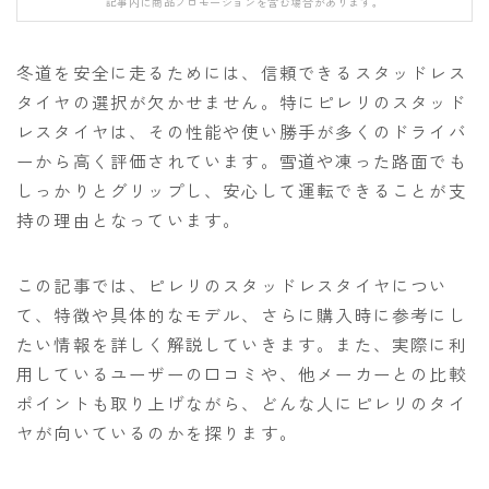
記事内に商品プロモーションを含む場合があります。
FANATIC
FIELD EARTH
冬道を安全に走るためには、信頼できるスタッドレス
FNTC
タイヤの選択が欠かせません。特にピレリのスタッド
レスタイヤは、その性能や使い勝手が多くのドライバ
GNU
ーから高く評価されています。雪道や凍った路面でも
GRAY
しっかりとグリップし、安心して運転できることが支
HEAD
持の理由となっています。
HOLIDAY
この記事では、ピレリのスタッドレスタイヤについ
JONES
て、特徴や具体的なモデル、さらに購入時に参考にし
K2
たい情報を詳しく解説していきます。また、実際に利
MOSS
用しているユーザーの口コミや、他メーカーとの比較
ポイントも取り上げながら、どんな人にピレリのタイ
NIDECKER
ヤが向いているのかを探ります。
NITRO
NOVEMBER