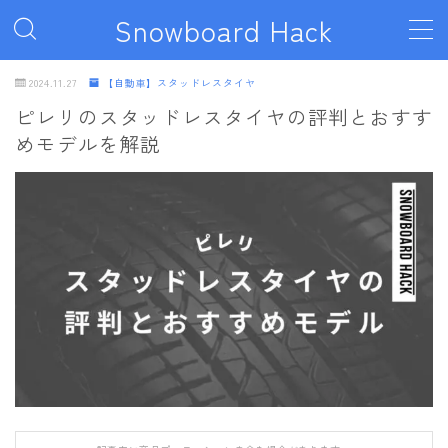
Snowboard Hack
MENU
2024.11.27
【自動車】スタッドレスタイヤ
ピレリのスタッドレスタイヤの評判とおすす
めモデルを解説
ボード
011artistic
ALLIAN
BATALEON
BC STREAM
BURTON
CAPiTA
DEATH LABEL
DRAKE