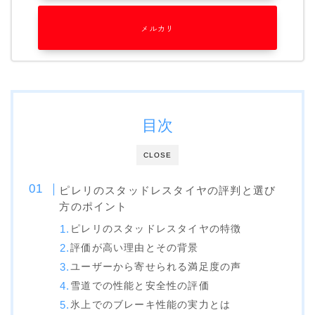
SALOMON
メルカリ
UNION
YES
YONEX
目次
ブーツ
BURTON
CLOSE
DC shoes
ピレリのスタッドレスタイヤの評判と選び
DEELUXE
方のポイント
FLUX
ピレリのスタッドレスタイヤの特徴
評価が高い理由とその背景
HEAD
ユーザーから寄せられる満足度の声
K2
雪道での性能と安全性の評価
NIDECKER
氷上でのブレーキ性能の実力とは