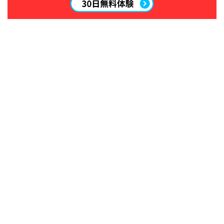
ウェア
686
AIRBLASTER
AA HARDWEAR
ANTHEM
BURTON
DC Shoes
estivo
OAKLEY
QUICKSILVER
rew
ROME