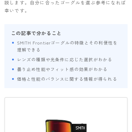
説します。自分に合ったゴーグルを選ぶ参考になれば
OGASAKA
幸いです。
RICE28
RIDE
この記事で分かること
ROSSIGNOL
SMITH Frontierゴーグルの特徴とその利便性を
理解できる
ROXY
レンズの種類や光条件に応じた選択がわかる
SALOMON
曇り止め性能やフィット感の効果がわかる
SCOOTER
価格と性能のバランスに関する情報が得られる
SABRINA
SESSIONS
SPREAD
WRXsb
YONEX