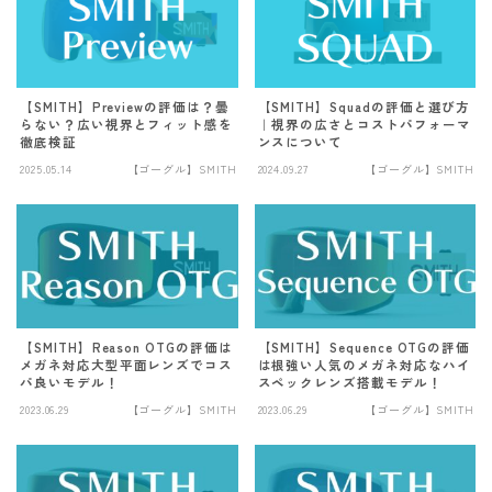
【SMITH】Previewの評価は？曇
【SMITH】Squadの評価と選び方
らない？広い視界とフィット感を
｜視界の広さとコストパフォーマ
徹底検証
ンスについて
2025.05.14
【ゴーグル】SMITH
2024.09.27
【ゴーグル】SMITH
Follow Me
【SMITH】Reason OTGの評価は
【SMITH】Sequence OTGの評価
メガネ対応大型平面レンズでコス
は根強い人気のメガネ対応なハイ
パ良いモデル！
スペックレンズ搭載モデル！
2023.06.29
【ゴーグル】SMITH
2023.06.29
【ゴーグル】SMITH