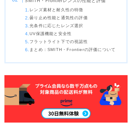
SMITH・Frontierレンズの性能と評価
NITRO
レンズ素材と耐久性の特徴
NORTHWAVE
曇り止め性能と通気性の評価
RIDE
光条件に応じたレンズ選択
UV保護機能と安全性
SALOMON
フラットライト下での視認性
まとめ：SMITH・Frontierの評価について
ゴーグル
anon.
DICE
DRAGON
ELECTRIC
himassmania
OAKLEY
SMITH