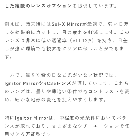
した複数のレンズオプション
を提供しています。
例えば、晴天時には
Sol-X Mirror
が最適で、強い日差
しを効果的にカットし、目の疲れを軽減します。この
レンズは非常に低い透過率（VLT 12%）を持ち、日差
しが強い環境でも視界をクリアに保つことができま
す。
一方で、曇りや雪の日など光が少ない状況では、
Ignitor Mirror
や
RC36レンズ
が適しています。これら
のレンズは、曇りや薄暗い条件でもコントラストを高
め、細かな地形の変化を捉えやすくします。
特に
Ignitor Mirror
は、中程度の光条件においてバラ
ンスが取れており、さまざまなシチュエーションで使
用できる万能型です。