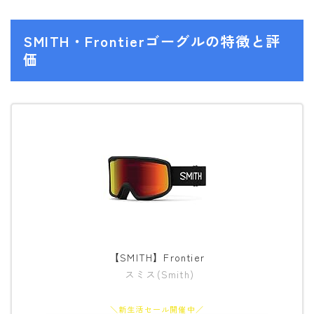
ウェア
SMITH・Frontierゴーグルの特徴と評
686
価
AIRBLASTER
AA HARDWEAR
ANTHEM
BURTON
DC Shoes
estivo
OAKLEY
QUICKSILVER
【SMITH】Frontier
スミス(Smith)
rew
ROME