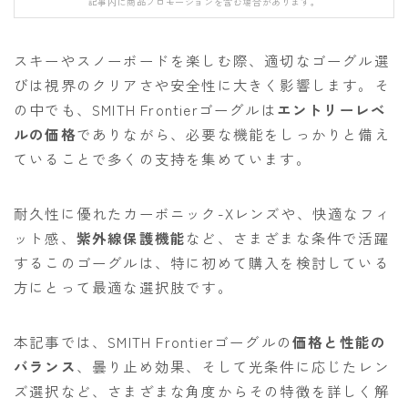
記事内に商品プロモーションを含む場合があります。
FANATIC
FIELD EARTH
スキーやスノーボードを楽しむ際、適切なゴーグル選
FNTC
びは視界のクリアさや安全性に大きく影響します。そ
の中でも、SMITH Frontierゴーグルは
エントリーレベ
GNU
ルの価格
でありながら、必要な機能をしっかりと備え
GRAY
ていることで多くの支持を集めています。
HEAD
HOLIDAY
耐久性に優れたカーボニック-Xレンズや、快適なフィ
ット感、
紫外線保護機能
など、さまざまな条件で活躍
JONES
するこのゴーグルは、特に初めて購入を検討している
K2
方にとって最適な選択肢です。
MOSS
NIDECKER
本記事では、SMITH Frontierゴーグルの
価格と性能の
バランス
、曇り止め効果、そして光条件に応じたレン
NITRO
ズ選択など、さまざまな角度からその特徴を詳しく解
NOVEMBER