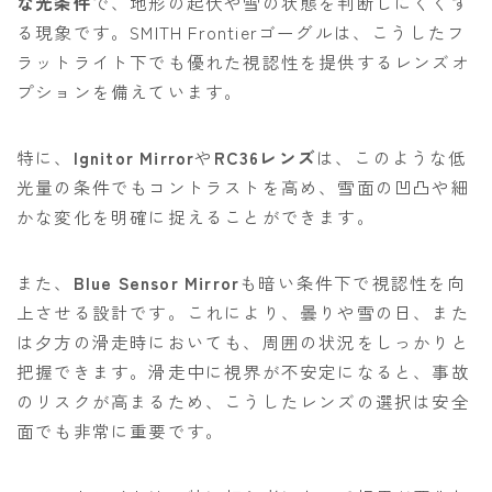
な光条件
で、地形の起伏や雪の状態を判断しにくくす
る現象です。SMITH Frontierゴーグルは、こうしたフ
ラットライト下でも優れた視認性を提供するレンズオ
プションを備えています。
特に、
Ignitor Mirror
や
RC36レンズ
は、このような低
光量の条件でもコントラストを高め、雪面の凹凸や細
かな変化を明確に捉えることができます。
また、
Blue Sensor Mirror
も暗い条件下で視認性を向
上させる設計です。これにより、曇りや雪の日、また
は夕方の滑走時においても、周囲の状況をしっかりと
把握できます。滑走中に視界が不安定になると、事故
のリスクが高まるため、こうしたレンズの選択は安全
面でも非常に重要です。