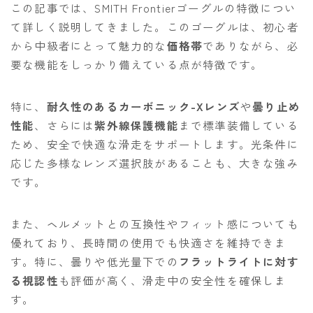
この記事では、SMITH Frontierゴーグルの特徴につい
て詳しく説明してきました。このゴーグルは、初心者
から中級者にとって魅力的な
価格帯
でありながら、必
要な機能をしっかり備えている点が特徴です。
特に、
耐久性のあるカーボニック-Xレンズ
や
曇り止め
性能
、さらには
紫外線保護機能
まで標準装備している
ため、安全で快適な滑走をサポートします。光条件に
応じた多様なレンズ選択肢があることも、大きな強み
です。
また、ヘルメットとの互換性やフィット感についても
優れており、長時間の使用でも快適さを維持できま
す。特に、曇りや低光量下での
フラットライトに対す
る視認性
も評価が高く、滑走中の安全性を確保しま
す。