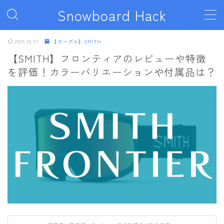
Snowboard Hack
MENU
2025.10.07
【ゴーグル】SMITH
【SMITH】フロンティアのレビューや特徴
を評価！カラーバリエーションや付属品は？
ボード
011artistic
ALLIAN
BATALEON
BC STREAM
BURTON
CAPiTA
DEATH LABEL
DRAKE