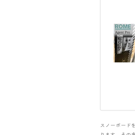
NIDECKER
NITRO
NOVEMBER
OGASAKA
RICE28
RIDE
ROSSIGNOL
ROXY
SALOMON
SCOOTER
スノーボードを
SABRINA
ります。その