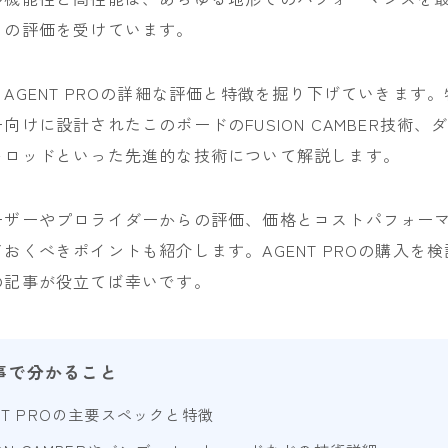
くの評価を受けています。
YONEX
AGENT PROの詳細な評価と特徴を掘り下げていきます
ビンディング
向けに設計されたこのボードのFUSION CAMBER技術、
BENT METAL
トロッドといった先進的な技術について解説します。
BURTON
DRAKE
ーザーやプロライダーからの評価、価格とコストパフォー
FIX
おくべきポイントも紹介します。AGENT PROの購入を
FLOW
の記事が役立てば幸いです。
FLUX
K2
事で分かること
NIDECKER
NT PROの主要スペックと特徴
NITRO