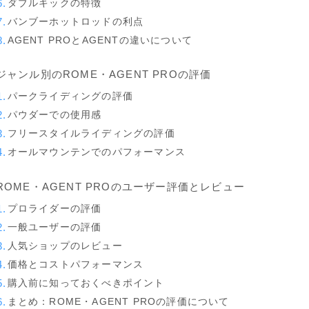
ダブルキックの特徴
K2
バンブーホットロッドの利点
NIDECKER
AGENT PROとAGENTの違いについて
NITRO
ジャンル別のROME・AGENT PROの評価
NORTHWAVE
パークライディングの評価
RIDE
パウダーでの使用感
SALOMON
フリースタイルライディングの評価
オールマウンテンでのパフォーマンス
ゴーグル
ROME・AGENT PROのユーザー評価とレビュー
anon.
プロライダーの評価
DICE
一般ユーザーの評価
人気ショップのレビュー
DRAGON
価格とコストパフォーマンス
ELECTRIC
購入前に知っておくべきポイント
himassmania
まとめ：ROME・AGENT PROの評価について