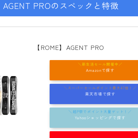
・AGENT PROのスペックと特徴
rew
ROME
ROXY
SALOMON
【ROME】AGENT PRO
SCAPE
THE NORTH FACE
Amazonで探す
VOLCOM
楽天市場で探す
Yahooショッピングで探す