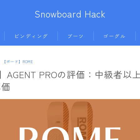
Snowboard Hack
ビンディング
ブーツ
ゴーグル
BENT METAL
BURTON
anon.
686
【ボード】ROME
ボード
BURTON
DC shoes
DICE
AIRBLASTER
E】AGENT PROの評価：中級者以
011artistic
DRAKE
DEELUXE
DRAGON
AA HARDWEAR
真価
ALLIAN
FIX
FLUX
ELECTRIC
ANTHEM
BATALEON
FLOW
HEAD
himassmania
BURTON
BC STREAM
FLUX
K2
OAKLEY
DC Shoes
BURTON
L
K2
NIDECKER
SMITH
estivo
CAPiTA