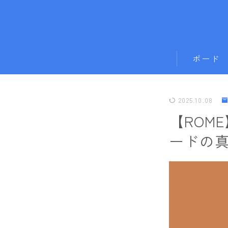
ボード
011artistic
2025.10.08
ALLIAN
【ROM
BATALEON
ードの
BC STREAM
BURTON
CAPiTA
DEATH LABE