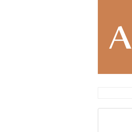
DRAKE
FANATIC
FIELD EART
FNTC
GNU
GRAY
HEAD
HOLIDAY
JONES
K2
MOSS