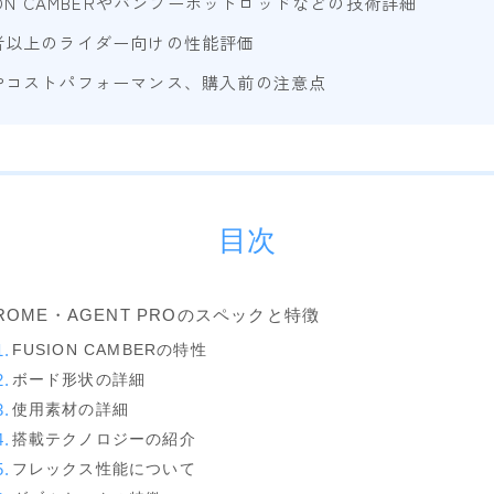
ION CAMBERやバンブーホットロッドなどの技術詳細
Now
者以上のライダー向けの性能評価
RIDE
やコストパフォーマンス、購入前の注意点
SALOMON
UNION
YES
YONEX
目次
ブーツ
BURTON
ROME・AGENT PROのスペックと特徴
DC shoes
FUSION CAMBERの特性
ボード形状の詳細
DEELUXE
使用素材の詳細
FLUX
搭載テクノロジーの紹介
HEAD
フレックス性能について