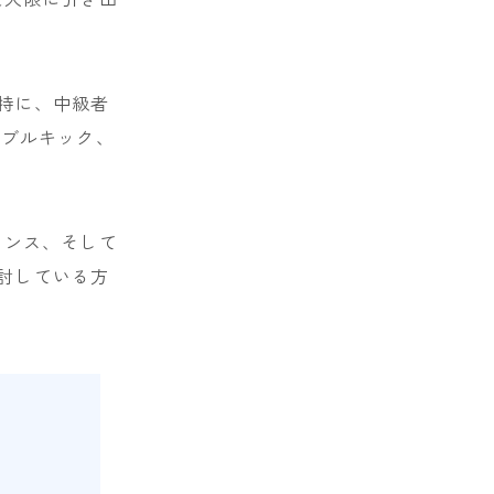
。特に、中級者
ダブルキック、
マンス、そして
検討している方