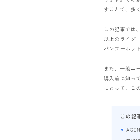
すことで、多
SESSIONS
SPREAD
この記事では、
WRXsb
以上のライダー
バンブーホッ
YONEX
また、一般ユ
購入前に知って
にとって、こ
この記
AGE