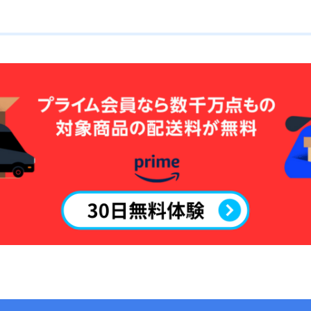
OAKLEY
SMITH
ウェア
686
AIRBLASTER
AA HARDWEAR
ANTHEM
BURTON
DC Shoes
estivo
OAKLEY
QUICKSILVER