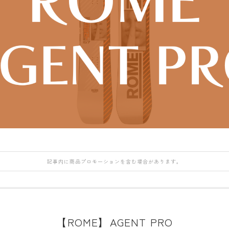
DEATH LABEL
NIDECKER
NITRO
OAKLEY
DRAKE
NITRO
NORTHWAVE
QUICKSILVER
FANATIC
H
Now
RIDE
rew
FIELD EARTH
RIDE
SALOMON
ROME
FNTC
SALOMON
ROXY
GNU
GRAY
UNION
SALOMON
HEAD
YES
SCAPE
HOLIDAY
YONEX
THE NORTH FAC
記事内に商品プロモーションを含む場合があります。
JONES
VOLCOM
K2
MOSS
【ROME】AGENT PRO
NIDECKER