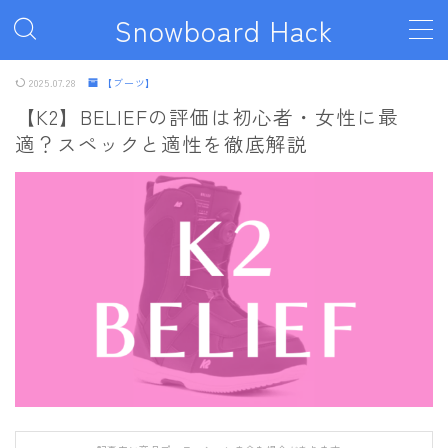
Snowboard Hack
MENU
2025.07.28
【ブーツ】
【K2】BELIEFの評価は初心者・女性に最
適？スペックと適性を徹底解説
ボード
011artistic
ALLIAN
BATALEON
BC STREAM
BURTON
CAPiTA
DEATH LABEL
DRAKE