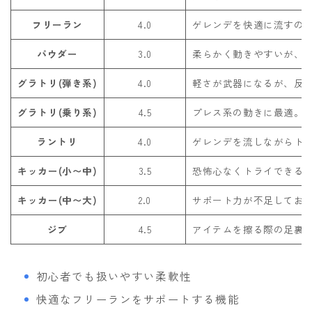
フリーラン
4.0
ゲレンデを快適に流すの
パウダー
3.0
柔らかく動きやすいが、
グラトリ(弾き系)
4.0
軽さが武器になるが、反
グラトリ(乗り系)
4.5
プレス系の動きに最適。
ラントリ
4.0
ゲレンデを流しながらト
キッカー(小〜中)
3.5
恐怖心なくトライできる
キッカー(中〜大)
2.0
サポート力が不足してお
ジブ
4.5
アイテムを擦る際の足裏
初心者でも扱いやすい柔軟性
快適なフリーランをサポートする機能