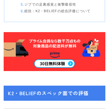
NITRO
ジブでの足裏感覚と衝撃吸収性
総括：K2・BELIEFの総合評価について
NORTHWAVE
RIDE
SALOMON
ゴーグル
anon.
DICE
DRAGON
ELECTRIC
himassmania
K2・BELIEFのスペック面での評価
OAKLEY
SMITH