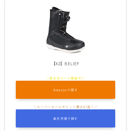
ウェア
686
AIRBLASTER
AA HARDWEAR
ANTHEM
【K2】BELIEF
BURTON
DC Shoes
estivo
Amazonで探す
OAKLEY
QUICKSILVER
rew
楽天市場で探す
ROME