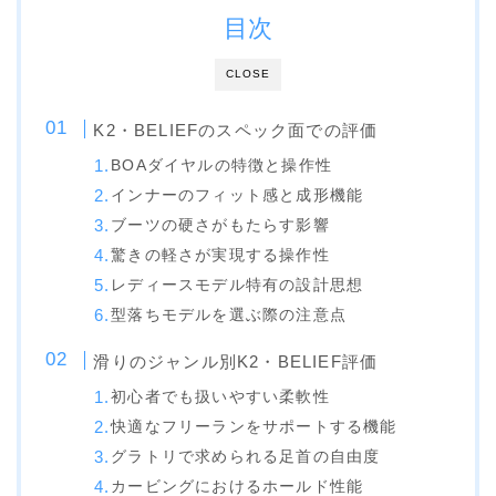
SALOMON
目次
UNION
CLOSE
YES
K2・BELIEFのスペック面での評価
YONEX
BOAダイヤルの特徴と操作性
ブーツ
インナーのフィット感と成形機能
ブーツの硬さがもたらす影響
BURTON
驚きの軽さが実現する操作性
DC shoes
レディースモデル特有の設計思想
DEELUXE
型落ちモデルを選ぶ際の注意点
FLUX
滑りのジャンル別K2・BELIEF評価
HEAD
初心者でも扱いやすい柔軟性
快適なフリーランをサポートする機能
K2
グラトリで求められる足首の自由度
NIDECKER
カービングにおけるホールド性能