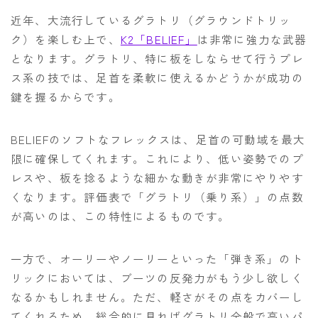
近年、大流行しているグラトリ（グラウンドトリッ
ク）を楽しむ上で、
K2「BELIEF」
は非常に強力な武器
となります。グラトリ、特に板をしならせて行うプレ
ス系の技では、足首を柔軟に使えるかどうかが成功の
鍵を握るからです。
BELIEFのソフトなフレックスは、足首の可動域を最大
限に確保してくれます。これにより、低い姿勢でのプ
レスや、板を捻るような細かな動きが非常にやりやす
くなります。評価表で「グラトリ（乗り系）」の点数
が高いのは、この特性によるものです。
一方で、オーリーやノーリーといった「弾き系」のト
リックにおいては、ブーツの反発力がもう少し欲しく
なるかもしれません。ただ、軽さがその点をカバーし
てくれるため、総合的に見ればグラトリ全般で高いパ