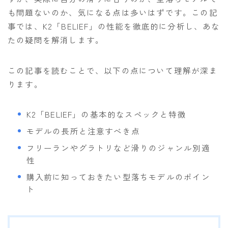
も問題ないのか、気になる点は多いはずです。この記
ビンディング
事では、K2「BELIEF」の性能を徹底的に分析し、あな
BENT METAL
たの疑問を解消します。
BURTON
この記事を読むことで、以下の点について理解が深ま
DRAKE
ります。
FIX
FLOW
K2「BELIEF」の基本的なスペックと特徴
FLUX
モデルの長所と注意すべき点
K2
フリーランやグラトリなど滑りのジャンル別適
性
NIDECKER
購入前に知っておきたい型落ちモデルのポイン
NITRO
ト
Now
RIDE