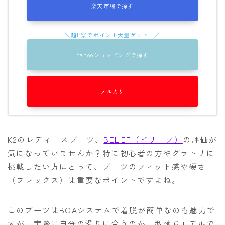
楽天市場で探す
OGASAKA
RICE28
RIDE
Yahooショッピングで探す
ROSSIGNOL
ROXY
メルカリ
SALOMON
SCOOTER
K2のレディースブーツ、
BELIEF（ビリーフ）
の評価が
SABRINA
気になっていませんか？特に初心者の方やグラトリに
SESSIONS
挑戦したい方にとって、ブーツのフィット感や硬さ
SPREAD
（フレックス）は重要なポイントですよね。
WRXsb
このブーツはBOAシステムで着脱が簡単なのも魅力で
YONEX
すが、実際に自分の滑りに合うのか、型落ちモデルで