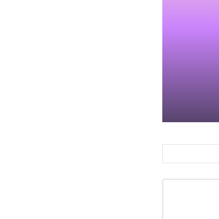
DRAKE
FANATIC
FIELD EART
FNTC
GNU
GRAY
HEAD
HOLIDAY
JONES
K2
MOSS