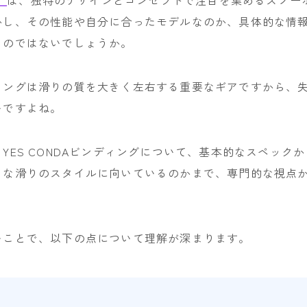
かし、その性能や自分に合ったモデルなのか、具体的な情
YONEX
るのではないでしょうか。
ビンディング
ィングは滑りの質を大きく左右する重要なギアですから、
BENT METAL
いですよね。
BURTON
DRAKE
YES CONDAビンディングについて、基本的なスペック
FIX
うな滑りのスタイルに向いているのかまで、専門的な視点
FLOW
。
FLUX
むことで、以下の点について理解が深まります。
K2
NIDECKER
NITRO