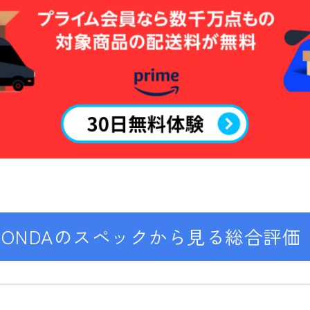
OAKLEY
SMITH
ウェア
686
AIRBLASTER
AA HARDWEAR
ANTHEM
BURTON
・CONDAのスペックから見る総合評価
DC Shoes
estivo
OAKLEY
QUICKSILVER