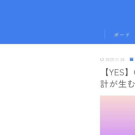
ボード
011artistic
2025.11.26
ALLIAN
【YES
BATALEON
計が生
BC STREAM
BURTON
CAPiTA
DEATH LABE