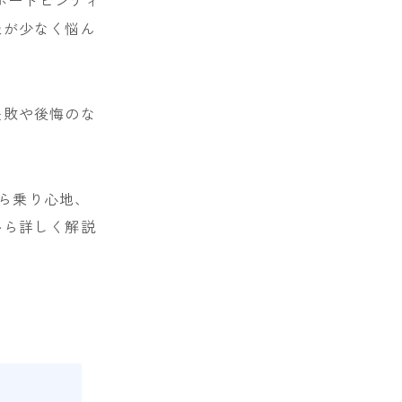
報が少なく悩ん
失敗や後悔のな
から乗り心地、
から詳しく解説