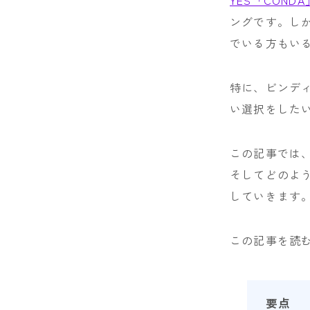
ングです。し
SESSIONS
でいる方もい
SPREAD
WRXsb
特に、ビンデ
い選択をした
YONEX
この記事では、
そしてどのよ
していきます
この記事を読
要点