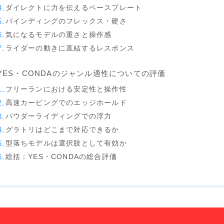
K2
ダイレクトに力を伝えるベースプレート
バインディングのフレックス・硬さ
NIDECKER
気になるモデルの重さと操作感
NITRO
ライダーの動きに直結するレスポンス
NORTHWAVE
YES・CONDAのジャンル適性についての評価
RIDE
フリーランにおける安定性と操作性
SALOMON
高速カービングでのエッジホールド
パウダーライディングでの浮力
ゴーグル
グラトリはどこまで対応できるか
型落ちモデルは選択肢として有効か
anon.
総括：YES・CONDAの総合評価
DICE
DRAGON
ELECTRIC
himassmania