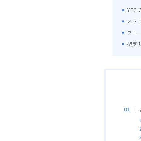
YES
スト
フリ
型落