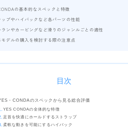
Now
 CONDAの基本的なスペックと特徴
RIDE
ラップやハイバックなど各パーツの性能
SALOMON
ーランやカービングなど滑りのジャンルごとの適性
UNION
ちモデルの購入を検討する際の注意点
YES
YONEX
ブーツ
目次
BURTON
DC shoes
YES・CONDAのスペックから見る総合評価
DEELUXE
YES CONDAの全体的な特徴
FLUX
足首を快適にホールドするストラップ
HEAD
柔軟な動きを可能にするハイバック