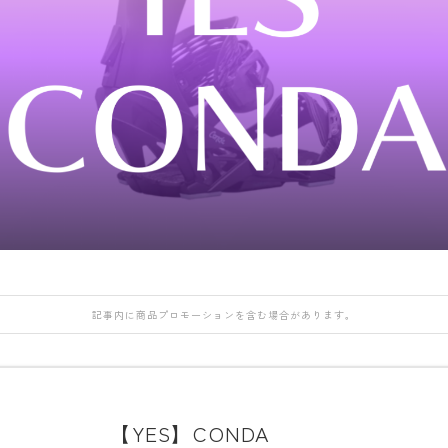
DEATH LABEL
NIDECKER
NITRO
OAKLEY
DRAKE
NITRO
NORTHWAVE
QUICKSILVER
FANATIC
H
Now
RIDE
rew
FIELD EARTH
RIDE
SALOMON
ROME
FNTC
SALOMON
ROXY
GNU
GRAY
UNION
SALOMON
HEAD
YES
SCAPE
HOLIDAY
YONEX
THE NORTH FAC
記事内に商品プロモーションを含む場合があります。
JONES
VOLCOM
K2
MOSS
【YES】CONDA
NIDECKER