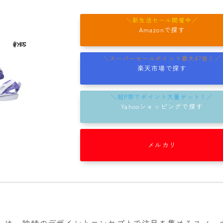
NITRO
NOVEMBER
Amazonで探す
OGASAKA
RICE28
楽天市場で探す
RIDE
ROSSIGNOL
Yahooショッピングで探す
ROXY
SALOMON
メルカリ
SCOOTER
SABRINA
SESSIONS
SPREAD
」
は、独特のデザインとコンセプトで注目を集めるスノー
WRXsb