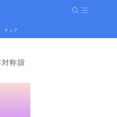
ウェア
非対称設