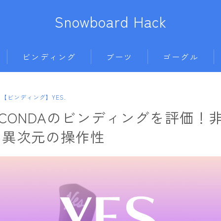
Snowboard Hack
ビンディング
ブーツ
ゴーグル
BENT METAL
BURTON
anon.
686
【ビンディング】YES.
ボード
BURTON
DC shoes
DICE
AIRBLASTER
】CONDAのビンディングを評価！
011artistic
DRAKE
DEELUXE
DRAGON
AA HARDWEAR
む異次元の操作性
ALLIAN
FIX
FLUX
ELECTRIC
ANTHEM
BATALEON
FLOW
HEAD
himassmania
BURTON
BC STREAM
FLUX
K2
OAKLEY
DC Shoes
BURTON
L
K2
NIDECKER
SMITH
estivo
CAPiTA