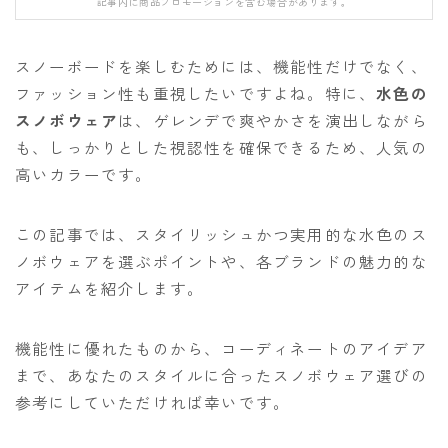
記事内に商品プロモーションを含む場合があります。
FANATIC
FIELD EARTH
スノーボードを楽しむためには、機能性だけでなく、
FNTC
ファッション性も重視したいですよね。特に、
水色の
スノボウェア
は、ゲレンデで爽やかさを演出しながら
GNU
も、しっかりとした視認性を確保できるため、人気の
GRAY
高いカラーです。
HEAD
HOLIDAY
この記事では、スタイリッシュかつ実用的な水色のス
ノボウェアを選ぶポイントや、各ブランドの魅力的な
JONES
アイテムを紹介します。
K2
MOSS
機能性に優れたものから、コーディネートのアイデア
NIDECKER
まで、あなたのスタイルに合ったスノボウェア選びの
参考にしていただければ幸いです。
NITRO
NOVEMBER