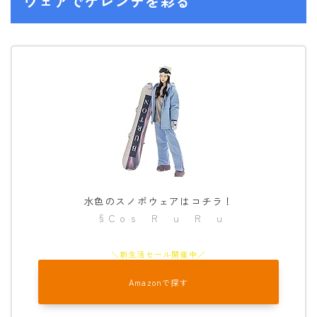
ウェアでゲレンデを彩る
NITRO
NORTHWAVE
RIDE
SALOMON
ゴーグル
anon.
DICE
水色のスノボウェアはコチラ！
DRAGON
§Ｃｏｓ Ｒ ｕ Ｒ ｕ
ELECTRIC
himassmania
OAKLEY
Amazonで探す
SMITH