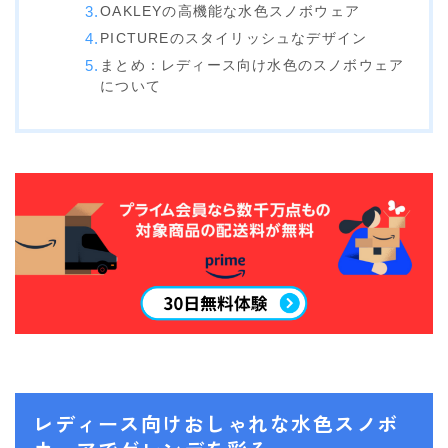
SALOMON
OAKLEYの高機能な水色スノボウェア
PICTUREのスタイリッシュなデザイン
UNION
まとめ：レディース向け水色のスノボウェア
YES
について
YONEX
ブーツ
BURTON
DC shoes
DEELUXE
FLUX
HEAD
K2
レディース向けおしゃれな水色スノボ
NIDECKER