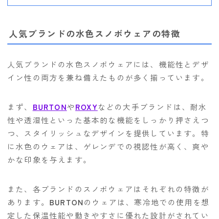
ROXY
SALOMON
人気ブランドの水色スノボウェアの特徴
SCAPE
人気ブランドの水色スノボウェアには、機能性とデザ
THE NORTH FACE
イン性の両方を兼ね備えたものが多く揃っています。
VOLCOM
まず、
BURTON
や
ROXY
などの大手ブランドは、耐水
性や透湿性といった基本的な機能をしっかり押さえつ
つ、スタイリッシュなデザインを提供しています。特
に水色のウェアは、ゲレンデでの視認性が高く、爽や
かな印象を与えます。
また、各ブランドのスノボウェアはそれぞれの特徴が
あります。
BURTON
のウェアは、寒冷地での使用を想
定した保温性能や動きやすさに優れた設計がされてい