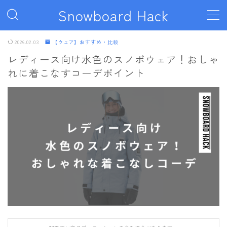
Snowboard Hack
MENU
2026.02.03
【ウェア】おすすめ・比較
レディース向け水色のスノボウェア！おしゃ
れに着こなすコーデポイント
ボード
011artistic
ALLIAN
BATALEON
BC STREAM
BURTON
CAPiTA
DEATH LABEL
DRAKE