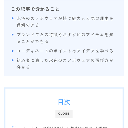
この記事で分かること
OGASAKA
水色のスノボウェアが持つ魅力と人気の理由を
RICE28
理解できる
RIDE
ブランドごとの特徴やおすすめのアイテムを知
ROSSIGNOL
ることができる
ROXY
コーディネートのポイントやアイデアを学べる
SALOMON
初心者に適した水色のスノボウェアの選び方が
分かる
SCOOTER
SABRINA
SESSIONS
SPREAD
目次
WRXsb
CLOSE
YONEX