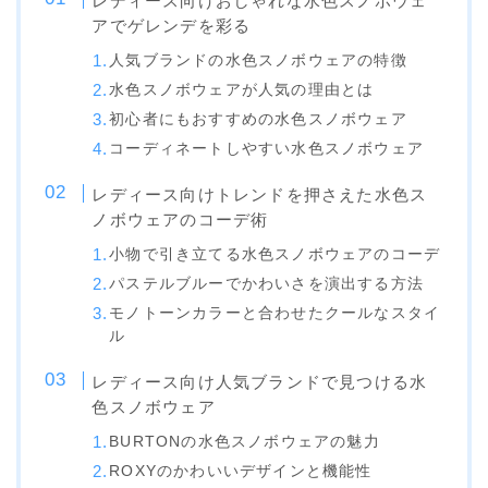
レディース向けおしゃれな水色スノボウェ
アでゲレンデを彩る
ビンディング
人気ブランドの水色スノボウェアの特徴
BENT METAL
水色スノボウェアが人気の理由とは
BURTON
初心者にもおすすめの水色スノボウェア
コーディネートしやすい水色スノボウェア
DRAKE
FIX
レディース向けトレンドを押さえた水色ス
ノボウェアのコーデ術
FLOW
小物で引き立てる水色スノボウェアのコーデ
FLUX
パステルブルーでかわいさを演出する方法
K2
モノトーンカラーと合わせたクールなスタイ
ル
NIDECKER
レディース向け人気ブランドで見つける水
NITRO
色スノボウェア
Now
BURTONの水色スノボウェアの魅力
RIDE
ROXYのかわいいデザインと機能性