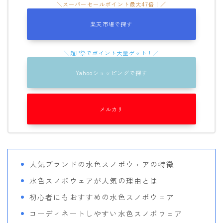
ウェア
楽天市場で探す
686
AIRBLASTER
Yahooショッピングで探す
AA HARDWEAR
ANTHEM
メルカリ
BURTON
DC Shoes
estivo
OAKLEY
人気ブランドの水色スノボウェアの特徴
水色スノボウェアが人気の理由とは
QUICKSILVER
初心者にもおすすめの水色スノボウェア
rew
コーディネートしやすい水色スノボウェア
ROME