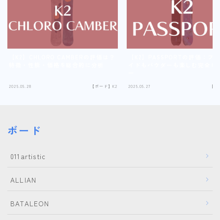
【K2】CHLORO CAMBERの評価は？
【K2】PASSPORTの評価：フ
特徴・性能・価格を総合的に分析
イドもパウダーも楽しむ完全レ
ー
2025.05.28
【ボード】K2
2025.05.27
【ボ
ボード
011artistic
ALLIAN
BATALEON