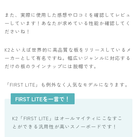
ビンディング
また、実際に使用した感想や口コミを確認してレビュ
BENT METAL
ーしています！あなたが求めている性能か確認してく
ださいね！
BURTON
DRAKE
K2といえば世界的に高品質な板をリリースしているメ
FIX
ーカーとして有名ですね。幅広いジャンルに対応する
FLOW
だけの板のラインナップには脱帽です。
FLUX
「FIRST LITE」も例外なく人気なモデルになります。
K2
NIDECKER
FIRST LITEを一言で！
NITRO
K2「FIRST LITE」はオールマイティにこなすこ
Now
とができる汎用性が高いスノーボードです！
RIDE