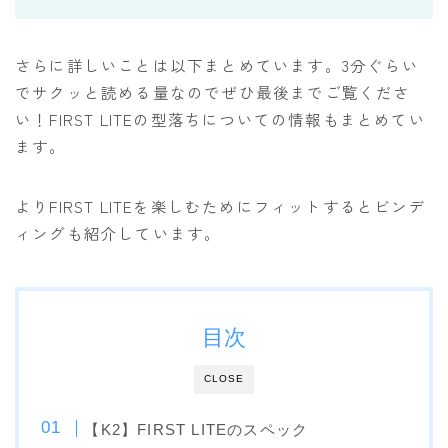
SALOMON
UNION
さらに詳しいことは以下まとめています。3分ぐらい
YES
でサクッと読める量なのでぜひ最後までご覧くださ
い！FIRST LITEの型落ちについての情報もまとめてい
YONEX
ます。
ブーツ
よりFIRST LITEを楽しむためにフィットするとビンデ
BURTON
ィングも紹介しています。
DC shoes
DEELUXE
FLUX
目次
HEAD
CLOSE
K2
NIDECKER
【K2】FIRST LITEのスペック