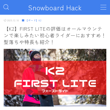
Snowboard Hack
MENU
2025.12.10
【ボード】K2
【K2】FIRST LITEの評価はオールマウンテ
ンで楽しみたい初心者ライダーにおすすめ！
ボード
型落ちや特長も紹介！
011artistic
ALLIAN
BATALEON
BC STREAM
BURTON
CAPiTA
DEATH LABEL
DRAKE