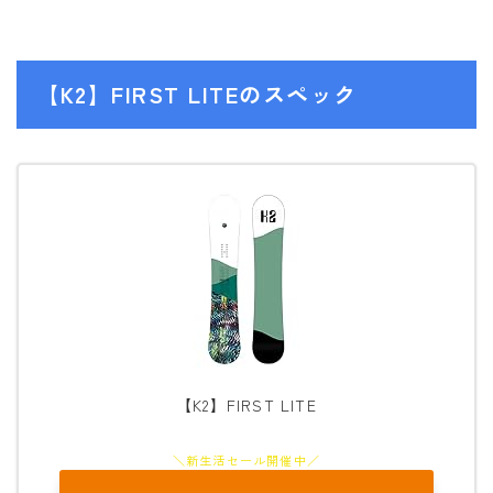
ウェア
686
【K2】FIRST LITEのスペック
AIRBLASTER
AA HARDWEAR
ANTHEM
BURTON
DC Shoes
estivo
OAKLEY
QUICKSILVER
【K2】FIRST LITE
rew
ROME