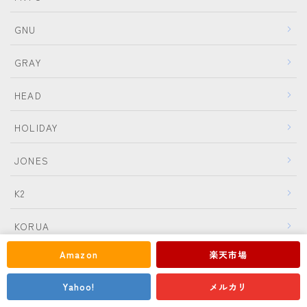
GNU
GRAY
HEAD
HOLIDAY
JONES
K2
Follow Me
KORUA
Amazon
楽天市場
leverage
Yahoo!
メルカリ
MOSS