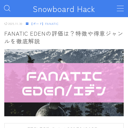
Snowboard Hack
MENU
2025.11.30
【ボード】FANATIC
FANATIC EDENの評価は？特徴や得意ジャン
ルを徹底解説
ボード
011artistic
ALLIAN
BATALEON
BC STREAM
BURTON
CAPiTA
DEATH LABEL
DRAKE