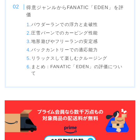
NITRO
得意ジャンルからFANATIC「EDEN」を評
価
NORTHWAVE
パウダーランでの浮力と走破性
RIDE
圧雪バーンでのカービング性能
SALOMON
地形遊びやフリーランの安定感
バックカントリーでの適応能力
ゴーグル
リラックスして楽しむクルージング
まとめ：FANATIC「EDEN」の評価につい
anon.
て
DICE
DRAGON
ELECTRIC
himassmania
OAKLEY
SMITH