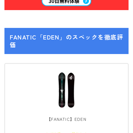
ウェア
686
AIRBLASTER
FANATIC「EDEN」のスペックを徹底評
価
AA HARDWEAR
ANTHEM
BURTON
DC Shoes
estivo
OAKLEY
QUICKSILVER
rew
【FANATIC】EDEN
ROME