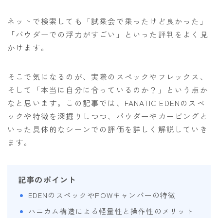
ビンディング
ネットで検索しても「試乗会で乗ったけど良かった」
「パウダーでの浮力がすごい」といった評判をよく見
BENT METAL
かけます。
BURTON
DRAKE
そこで気になるのが、実際のスペックやフレックス、
FIX
そして「本当に自分に合っているのか？」という点か
なと思います。この記事では、FANATIC EDENのスペ
FLOW
ックや特徴を深掘りしつつ、パウダーやカービングと
FLUX
いった具体的なシーンでの評価を詳しく解説していき
K2
ます。
NIDECKER
NITRO
記事のポイント
Now
EDENのスペックやPOWキャンバーの特徴
RIDE
ハニカム構造による軽量性と操作性のメリット