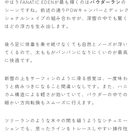
やはりFANATIC EDENが最も輝くのは
パウダーラン
の
シーンですね。前述の通りPOWキャンバーとディレク
ショナルシェイプの組み合わせが、深雪の中でも驚く
ほどの浮力を生み出します。
後ろ足に体重を乗せ続けなくても自然とノーズが浮い
てくるので、太ももがパンパンになりにくいのが最高
に快適です。
新雪の上をサーフィンのように滑る感覚は、一度味わ
うと病みつきになること間違いなしです。また、ハニ
カム構造による軽さが効いていて、パウダーの中での
細かい方向転換もスムーズに行えます。
ツリーランのような木々の間を縫うようなシチュエー
ションでも、思ったラインをトレースしやすい操作性