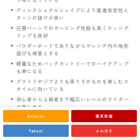
ディレクショナルシェイプにより直進安定性と
ターンの抜けが良い
圧雪バーンでのカービング性能も高くエッジグ
リップも良好
パウダーボードでありながらゲレンデ内の地形
遊びも得意とする
軽量なためバックカントリーでのハイクアップ
も楽になる
グラトリやジブよりも滑りそのものを楽しむス
タイルに向いている
Follow Me
初心者から上級者まで幅広いレベルのライダー
が楽しめる
Amazon
楽天市場
高速域での安定感もありリラックスしたクルー
ジングにも最適
Yahoo!
メルカリ
型落ちモデルは性能差が少なくコスパ重視の方