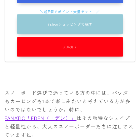
OGASAKA
RICE28
Yahooショッピングで探す
RIDE
ROSSIGNOL
メルカリ
ROXY
SALOMON
SCOOTER
SABRINA
スノーボード選びで迷っている方の中には、パウダー
SESSIONS
もカービングも1本で楽しみたいと考えている方が多
いのではないでしょうか。特に、
SPREAD
FANATIC「EDEN（エデン）」
はその独特なシェイプ
WRXsb
と軽量性から、大人のスノーボーダーたちに注目され
YONEX
ていますね。