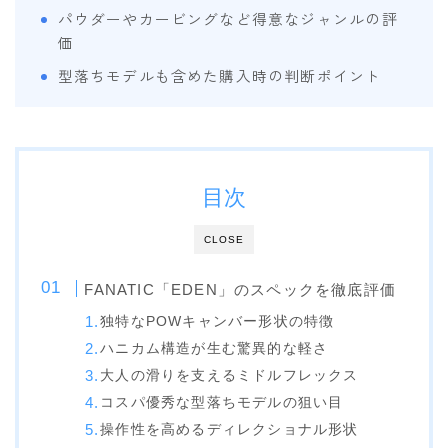
SALOMON
パウダーやカービングなど得意なジャンルの評
価
UNION
型落ちモデルも含めた購入時の判断ポイント
YES
YONEX
ブーツ
目次
BURTON
CLOSE
DC shoes
DEELUXE
FANATIC「EDEN」のスペックを徹底評価
FLUX
独特なPOWキャンバー形状の特徴
ハニカム構造が生む驚異的な軽さ
HEAD
大人の滑りを支えるミドルフレックス
K2
コスパ優秀な型落ちモデルの狙い目
NIDECKER
操作性を高めるディレクショナル形状