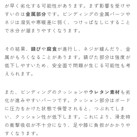
が早く劣化する可能性があります。まず影響を受けや
すいのは
金属部分
です。ビンディングの金属パーツや
ネジは湿気や寒暖差に弱く、つけっぱなしにすること
で水分が溜まりやすくなります。
その結果、
錆び
や
腐食
が進行し、ネジが緩んだり、金
属がもろくなることがあります。錆びた部分は強度が
低下しやすいため、安全面で問題が生じる可能性も考
えられます。
また、ビンディングのクッションや
ウレタン素材
も劣
化が進みやすいパーツです。クッション部分はボード
に圧力をかけた状態で保管されると、つぶれてしま
い、クッション性が低下します。これにより、滑走時
の衝撃吸収が不十分になり、足や膝に負担がかかりや
すくなります。