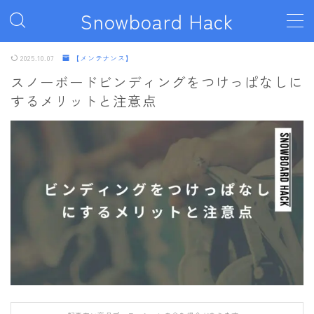
Snowboard Hack
MENU
2025.10.07
【メンテナンス】
スノーボードビンディングをつけっぱなしに
するメリットと注意点
ボード
011artistic
ALLIAN
BATALEON
BC STREAM
BURTON
CAPiTA
DEATH LABEL
DRAKE