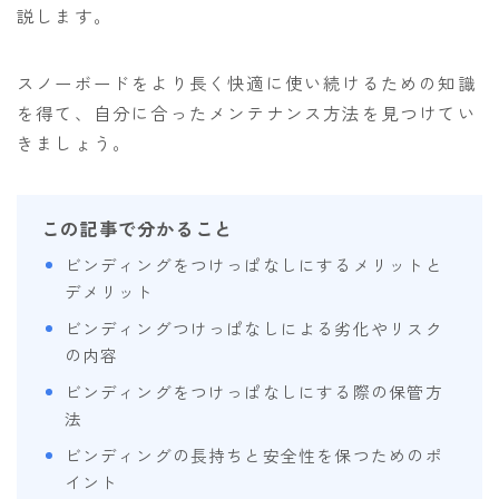
説します。
OGASAKA
RICE28
スノーボードをより長く快適に使い続けるための知識
を得て、自分に合ったメンテナンス方法を見つけてい
RIDE
きましょう。
ROSSIGNOL
ROXY
この記事で分かること
SALOMON
ビンディングをつけっぱなしにするメリットと
SCOOTER
デメリット
SABRINA
ビンディングつけっぱなしによる劣化やリスク
SESSIONS
の内容
ビンディングをつけっぱなしにする際の保管方
SPREAD
法
WRXsb
ビンディングの長持ちと安全性を保つためのポ
YONEX
イント