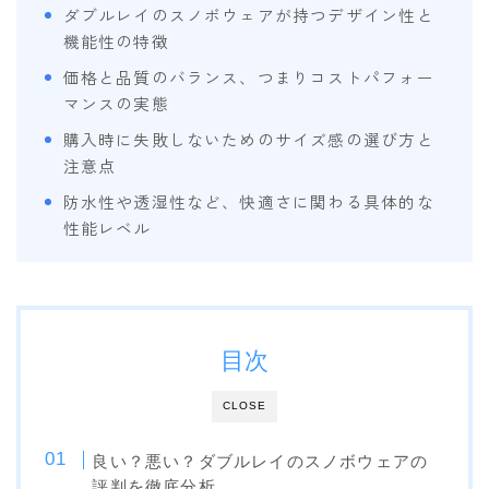
ダブルレイのスノボウェアが持つデザイン性と
SALOMON
機能性の特徴
UNION
価格と品質のバランス、つまりコストパフォー
YES
マンスの実態
YONEX
購入時に失敗しないためのサイズ感の選び方と
注意点
ブーツ
防水性や透湿性など、快適さに関わる具体的な
性能レベル
BURTON
DC shoes
DEELUXE
FLUX
目次
HEAD
CLOSE
K2
良い？悪い？ダブルレイのスノボウェアの
NIDECKER
評判を徹底分析