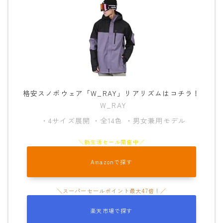
ROXY
SALOMON
SCAPE
THE NORTH FACE
VOLCOM
格安スノボウェア「W_RAY」リアリズムはコチラ！
W_RAY
・4サイズ展開 ・全14色 ・男女兼用モデル
Amazonで探す
楽天市場で探す