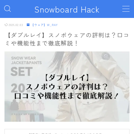
Snowboard Hack
MENU
2026.02.03
【ウェア】W_RAY
【ダブルレイ】スノボウェアの評判は？口コ
ミや機能性まで徹底解説！
ボード
011artistic
ALLIAN
BATALEON
BC STREAM
BURTON
CAPiTA
DEATH LABEL
DRAKE