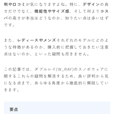
判や口コミ
が気になりますよね。特に、
デザイン
の良
ビンディング
さだけでなく、
機能性やサイズ感
、そして何より
コス
BENT METAL
パ
の高さが本当はどうなのか、知りたい点は多いはず
です。
BURTON
DRAKE
また、
レディースやメンズ
それぞれのモデルにどのよ
FIX
うな特徴があるのか、購入前に把握しておきたい注意
点はないのか、といった疑問も尽きません。
FLOW
FLUX
この記事では、ダブルレイ(W_RAY)のスノボウェアに
K2
関するこれらの疑問を解消するため、良い評判から気
NIDECKER
になる点まで、あらゆる角度から徹底的に解説してい
きます。
NITRO
Now
RIDE
要点