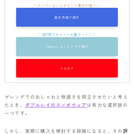
OGASAKA
楽天市場で探す
RICE28
RIDE
ROSSIGNOL
Yahooショッピングで探す
ROXY
SALOMON
メルカリ
SCOOTER
SABRINA
SESSIONS
ゲレンデでのおしゃれと快適さを両立させたいと考え
たとき、
ダブルレイのスノボウェア
は有力な選択肢の
SPREAD
一つです。
WRXsb
YONEX
しかし、実際に購入を検討する段階になると、その
評