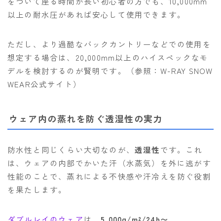
をついて座る時間が長い初心者の方でも、10,000mm
以上の耐水圧があれば安心して使用できます。
ただし、より過酷なバックカントリーなどでの使用を
想定する場合は、20,000mm以上のハイスペックなモ
デルを検討するのが賢明です。（参照：W-RAY SNOW
WEAR公式サイト）
ウェア内の蒸れを防ぐ透湿性の実力
防水性と同じくらい大切なのが、
透湿性
です。これ
は、ウェアの内部でかいた汗（水蒸気）を外に逃がす
性能のことで、蒸れによる不快感や汗冷えを防ぐ役割
を果たします。
ダブルレイのウェア
は、
5,000g/m²/24h〜