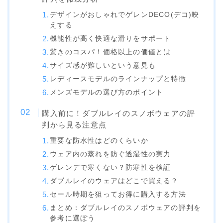
NITRO
デザインがおしゃれでゲレンDECO(デコ)映
NORTHWAVE
えする
機能性が高く快適な滑りをサポート
RIDE
驚きのコスパ！価格以上の価値とは
SALOMON
サイズ感が難しいという意見も
レディースモデルのラインナップと特徴
ゴーグル
メンズモデルの選び方のポイント
anon.
購入前に！ダブルレイのスノボウェアの評
判から見る注意点
DICE
重要な防水性はどのくらいか
DRAGON
ウェア内の蒸れを防ぐ透湿性の実力
ELECTRIC
ゲレンデで寒くない？防寒性を検証
himassmania
ダブルレイのウェアはどこで買える？
セール時期を狙ってお得に購入する方法
OAKLEY
まとめ：ダブルレイのスノボウェアの評判を
SMITH
参考に選ぼう