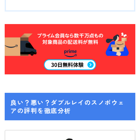
ウェア
686
AIRBLASTER
AA HARDWEAR
ANTHEM
BURTON
DC Shoes
estivo
良い？悪い？ダブルレイのスノボウェ
OAKLEY
アの評判を徹底分析
QUICKSILVER
rew
ROME