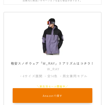
記事内に商品プロモーションを含む場合があります。
FANATIC
FIELD EARTH
FNTC
GNU
GRAY
HEAD
HOLIDAY
JONES
格安スノボウェア「W_RAY」リアリズムはコチラ！
W_RAY
K2
・4サイズ展開 ・全14色 ・男女兼用モデル
MOSS
NIDECKER
NITRO
Amazonで探す
NOVEMBER