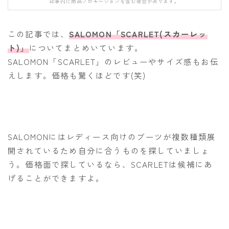
記事内に商品プロモーションを含む場合があります。
FANATIC
FIELD EARTH
この記事では、
SALOMON「SCARLET(スカーレッ
FNTC
ト)」
についてまとめいています。
SALOMON「SCARLET」のレビューやサイズ感もお伝
GNU
えします。価格も驚くほどです(笑)
GRAY
HEAD
HOLIDAY
JONES
SALOMONにはレディース向けのブーツが複数種類展
開されているため自分に合うものを探していましょ
K2
う。価格面で探しているなら、SCARLETは候補にあ
MOSS
げることができますよ。
NIDECKER
NITRO
NOVEMBER