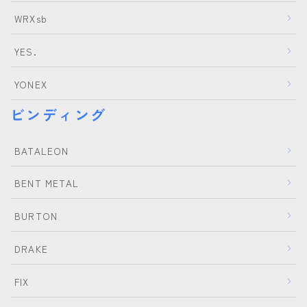
WRXsb
YES.
YONEX
ビンディング
BATALEON
BENT METAL
BURTON
DRAKE
FIX