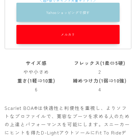
NITRO
Yahooショッピングで探す
NORTHWAVE
RIDE
メルカリ
SALOMON
ゴーグル
サイズ感
フレックス(1柔⇔5硬)
anon.
やや小さめ
2
DICE
重さ(1軽⇒10重)
締めつけ力(1弱⇒10強)
DRAGON
6
4
ELECTRIC
Scarlet BOA®は快適性と利便性を重視し、よりソフ
himassmania
トなプロファイルで、寛容なブーツを求める人のため
OAKLEY
の上達とパフォーマンスを可能にします。スニーカー
SMITH
にヒントを得たD-LightアウトソールにFit To Rideデ