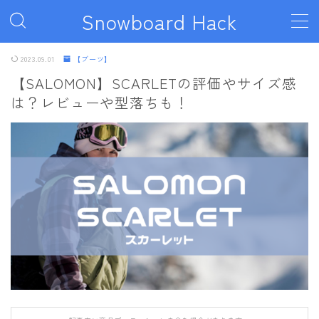
Snowboard Hack
MENU
2023.09.01
【ブーツ】
【SALOMON】SCARLETの評価やサイズ感
は？レビューや型落ちも！
ボード
011artistic
ALLIAN
BATALEON
BC STREAM
BURTON
CAPiTA
DEATH LABEL
DRAKE