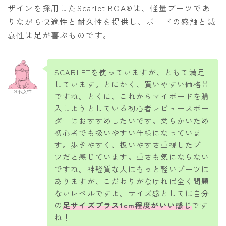
ザインを採用したScarlet BOA®は、軽量ブーツであ
りながら快適性と耐久性を提供し、ボードの感触と減
ウェア
衰性は足が喜ぶものです。
686
AIRBLASTER
SCARLETを使っていますが、ともて満足
AA HARDWEAR
しています。とにかく、買いやすい価格帯
20代女性
ANTHEM
ですね。とくに、これからマイボードを購
入しようとしている初心者レビュースボー
BURTON
ダーにおすすめしたいです。柔らかいため
DC Shoes
初心者でも扱いやすい仕様になっていま
す。歩きやすく、扱いやすさ重視したブー
estivo
ツだと感じています。重さも気にならない
OAKLEY
ですね。神経質な人はもっと軽いブーツは
ありますが、こだわりがなければ全く問題
QUICKSILVER
ないレベルですよ。サイズ感としては自分
rew
の
足サイズプラス1cm程度がいい感じ
です
ね！
ROME