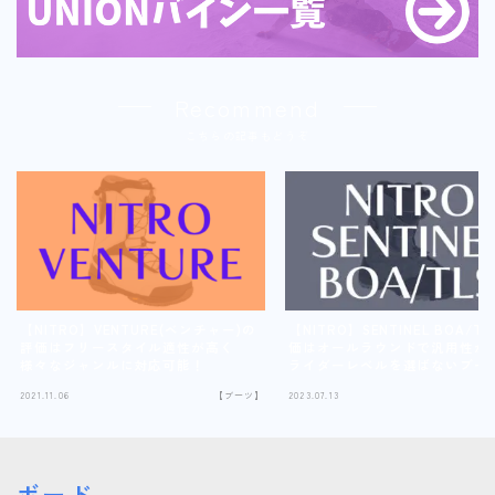
Recommend
こちらの記事もどうぞ
【NITRO】VENTURE(ベンチャー)の
【NITRO】SENTINEL BOA/T
評価はフリースタイル適性が高く
価はオールラウンドで汎用性が
様々なジャンルに対応可能！
ライダーレベルを選ばないブー
2021.11.06
【ブーツ】
2023.07.13
【
ボード