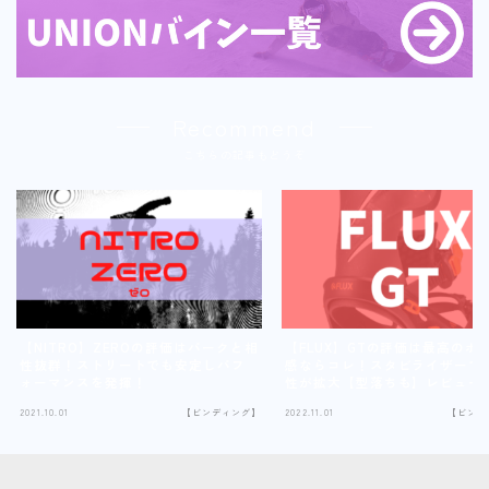
Recommend
こちらの記事もどうぞ
【NITRO】ZEROの評価はパークと相
【FLUX】GTの評価は最高のホ
性抜群！ストリートでも安定しパフ
感ならコレ！スタビライザーで
ォーマンスを発揮！
性が拡大【型落ちも】レビュー
イズ感は？
2021.10.01
【ビンディング】
2022.11.01
【ビンデ