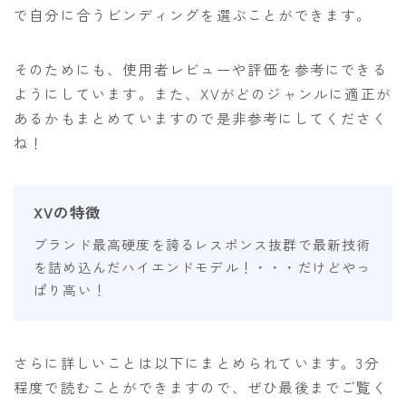
で自分に合うビンディングを選ぶことができます。
ビンディング
BENT METAL
そのためにも、使用者レビューや評価を参考にできる
ようにしています。また、XVがどのジャンルに適正が
BURTON
あるかもまとめていますので是非参考にしてくださく
DRAKE
ね！
FIX
FLOW
XVの特徴
FLUX
ブランド最高硬度を誇るレスポンス抜群で最新技術
K2
を詰め込んだハイエンドモデル！・・・だけどやっ
NIDECKER
ぱり高い！
NITRO
Now
さらに詳しいことは以下にまとめられています。3分
RIDE
程度で読むことができますので、ぜひ最後までご覧く