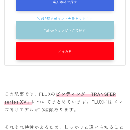
楽天市場で探す
OGASAKA
RICE28
RIDE
Yahooショッピングで探す
ROSSIGNOL
ROXY
メルカリ
SALOMON
SCOOTER
SABRINA
SESSIONS
この記事では、FLUXの
ビンディング「TRANSFER
series XV」
についてまとめています。FLUXにはメン
SPREAD
ズ向けモデルが10種類あります。
WRXsb
YONEX
それぞれ特性があるため、しっかりと違いを知ること