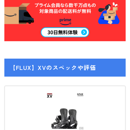
NITRO
NORTHWAVE
RIDE
SALOMON
ゴーグル
anon.
【FLUX】XVのスペックや評価
DICE
DRAGON
ELECTRIC
himassmania
OAKLEY
SMITH