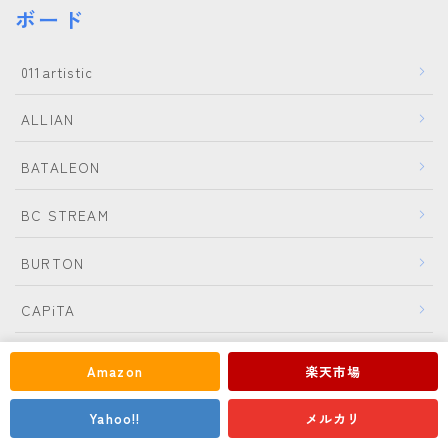
ボード
011artistic
ALLIAN
BATALEON
BC STREAM
BURTON
Follow Me
CAPiTA
CROOJA
Amazon
楽天市場
DEATH LABEL
Yahoo!!
メルカリ