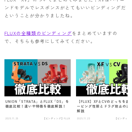
ンドモデルでレスポンスがとてもいいビンディングだ
ということが分かりましたね。
FLUXの全種類のビンディング
をまとめていますの
で、そちらも参考にしてみてください。
UNION「STRATA」とFLUX「DS」を
【FLUX】XFとCVのどっちを選
徹底比較！違いや特徴を徹底解説！
ービング性能とドラグ防止の違
解説
2025.11.25
【ビンディング】FLUX
2025.11.23
【ビンディング