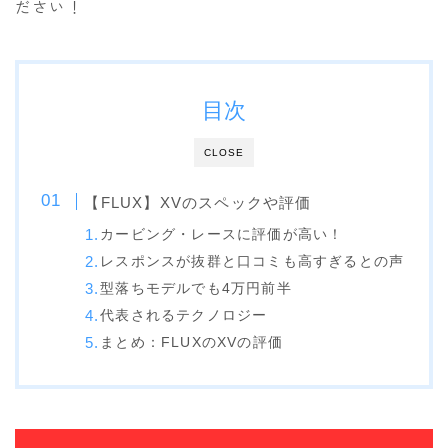
ださい！
SALOMON
UNION
YES
目次
YONEX
CLOSE
ブーツ
【FLUX】XVのスペックや評価
BURTON
カービング・レースに評価が高い！
DC shoes
レスポンスが抜群と口コミも高すぎるとの声
DEELUXE
型落ちモデルでも4万円前半
代表されるテクノロジー
FLUX
まとめ：FLUXのXVの評価
HEAD
K2
NIDECKER