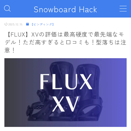
Snowboard Hack
MENU
2025.12.16
【ビンディング】
【FLUX】XVの評価は最高硬度で最先端なモ
デル！ただ高すぎると口コミも！型落ちは注
ボード
意！
011artistic
ALLIAN
BATALEON
BC STREAM
BURTON
CAPiTA
DEATH LABEL
DRAKE