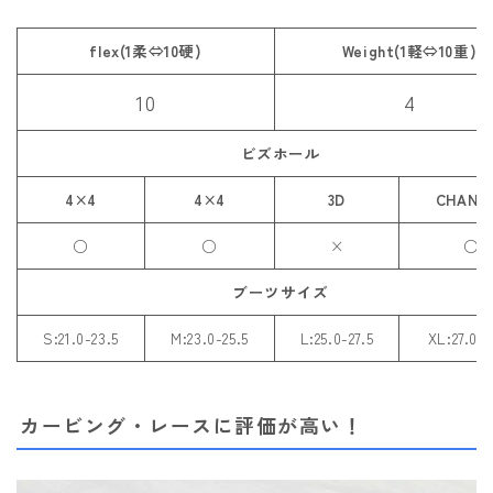
ROXY
flex(1柔⇔10硬)
Weight(1軽⇔10重)
SALOMON
10
4
SCAPE
THE NORTH FACE
ビズホール
VOLCOM
4×4
4×4
3D
CHANN
○
○
×
○
ブーツサイズ
S:21.0-23.5
M:23.0-25.5
L:25.0-27.5
XL:27.0-
カービング・レースに評価が高い！