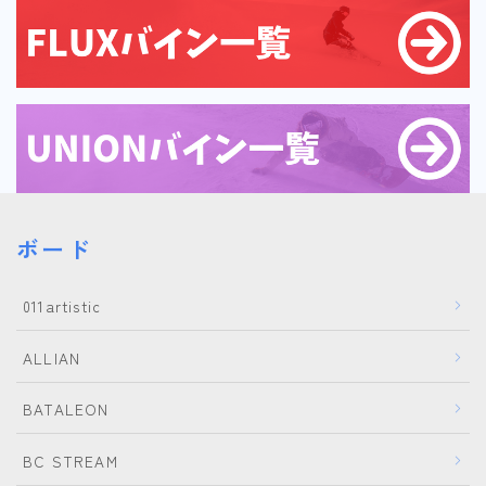
ROXY
SALOMON
SCAPE
THE NORTH FACE
VOLCOM
ボード
011artistic
ALLIAN
BATALEON
BC STREAM