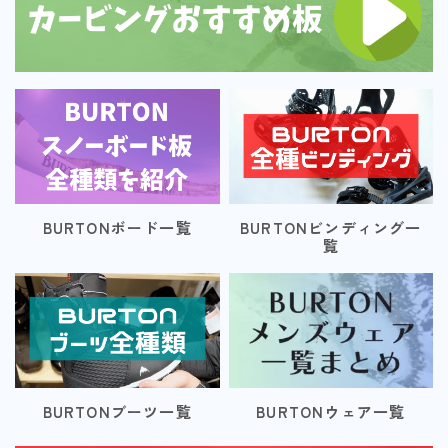
ウェア
686
AIRBLASTER
AA HARDWEAR
ANTHEM
BURTON
BURTONボード一覧
BURTONビンディング一
覧
DC Shoes
estivo
OAKLEY
QUICKSILVER
rew
BURTONブーツ一覧
BURTONウェア一覧
ROME