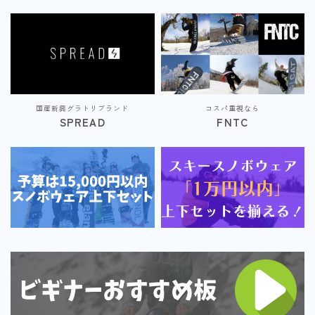
SALOMON
UNION
YES
YONEX
国産新興グラトリブランド
コスパ重視なら
SPREAD
FNTC
ブーツ
BURTON
DC shoes
DEELUXE
FLUX
HEAD
K2
NIDECKER