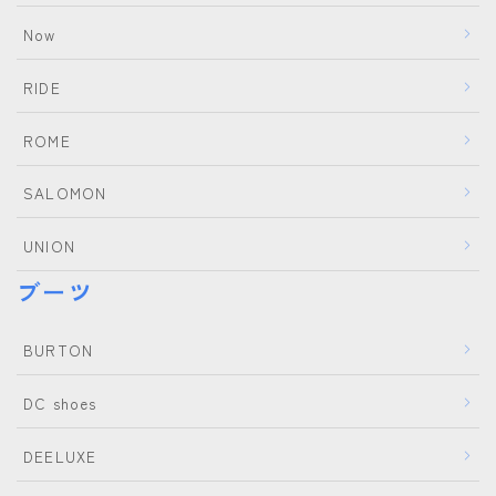
Now
RIDE
ROME
SALOMON
UNION
ブーツ
BURTON
DC shoes
DEELUXE