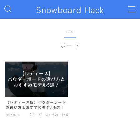
Snowboard Hack
MENU
TAG
ボード
ボード
011artistic
ALLIAN
BATALEON
BC STREAM
BURTON
【レディース版】パウダーボード
の選び方とおすすめモデル5選！
CAPiTA
2025.07.17
【ボード】おすすめ・比較
DEATH LABEL
DRAKE