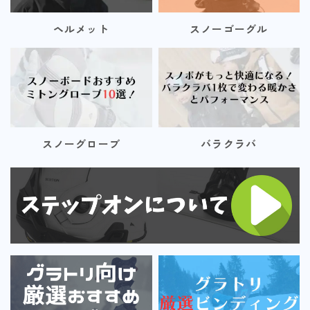
OGASAKA
ヘルメット
スノーゴーグル
RICE28
RIDE
ROSSIGNOL
ROXY
スノーグローブ
バラクラバ
SALOMON
SCOOTER
SABRINA
SESSIONS
SPREAD
WRXsb
YONEX