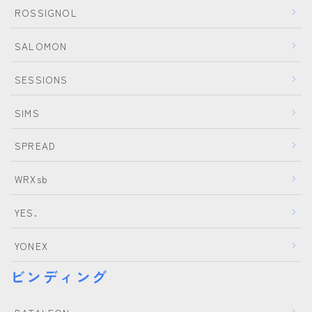
ROSSIGNOL
SALOMON
SESSIONS
SIMS
SPREAD
WRXsb
YES.
YONEX
ビンディング