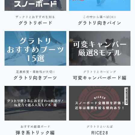
ビンディング
ザックリとおすすめを知る
この中から選べばOK!!
BENT METAL
グラトリボード
グラトリ向きバイン
BURTON
DRAKE
FIX
FLOW
足裏感覚・柔軟性が大切!!
グラトリとカービング
FLUX
グラトリ向きブーツ
可変キャンバーボード編
K2
NIDECKER
NITRO
Now
おすすめ厳選ボード
グラトリといえば
RIDE
弾き系トリック編
RICE28