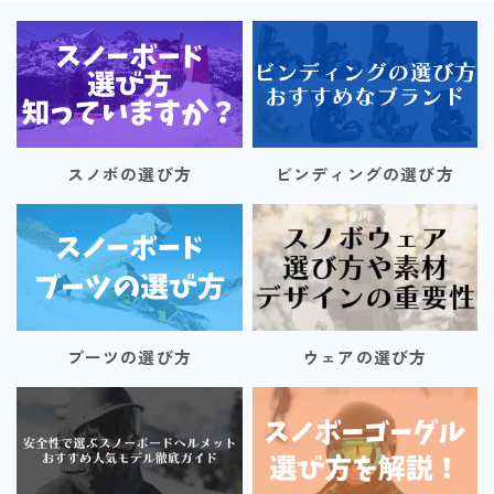
FANATIC
FIELD EARTH
FNTC
GNU
GRAY
スノボの選び方
ビンディングの選び方
HEAD
HOLIDAY
JONES
K2
ブーツの選び方
ウェアの選び方
MOSS
NIDECKER
NITRO
NOVEMBER