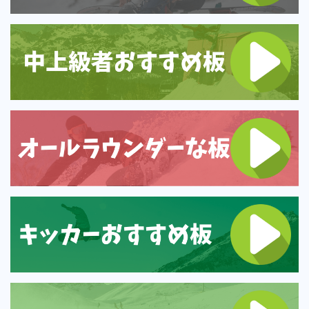
NITRO
NORTHWAVE
RIDE
SALOMON
ゴーグル
anon.
DICE
DRAGON
ELECTRIC
himassmania
OAKLEY
SMITH