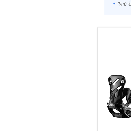
初心
SESSIONS
SPREAD
WRXsb
YONEX