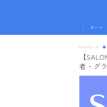
ボード
011artistic
2025.11.25
ALLIAN
【SAL
BATALEON
者・グ
BC STREAM
BURTON
CAPiTA
DEATH LABE