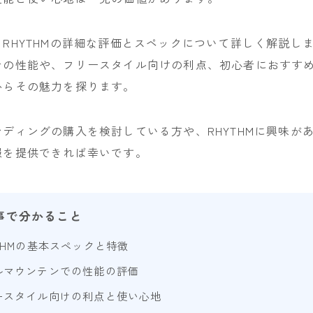
NITRO
NOVEMBER
RHYTHMの詳細な評価とスペックについて詳しく解説し
での性能や、フリースタイル向けの利点、初心者におすす
OGASAKA
からその魅力を探ります。
RICE28
RIDE
ディングの購入を検討している方や、RHYTHMに興味が
ROSSIGNOL
報を提供できれば幸いです。
ROXY
SALOMON
SCOOTER
事で分かること
SABRINA
THMの基本スペックと特徴
SESSIONS
ルマウンテンでの性能の評価
SPREAD
ースタイル向けの利点と使い心地
WRXsb