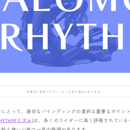
DEATH LABEL
NIDECKER
NITRO
OAKLEY
DRAKE
NITRO
NORTHWAVE
QUICKSILVER
FANATIC
H
Now
RIDE
rew
FIELD EARTH
RIDE
SALOMON
ROME
FNTC
SALOMON
ROXY
GNU
GRAY
UNION
SALOMON
HEAD
YES
SCAPE
HOLIDAY
YONEX
THE NORTH FAC
記事内に商品プロモーションを含む場合があります。
JONES
VOLCOM
K2
ーにとって、適切なバインディングの選択は重要なポイン
MOSS
HYTHM(リズム)
は、多くのライダーに高く評価されている
NIDECKER
性能と使い心地は一見の価値があります。