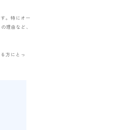
ます。特にオー
めの理由など、
ある方にとっ