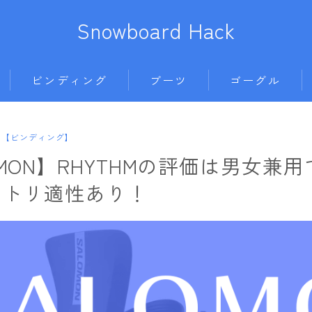
Snowboard Hack
ビンディング
ブーツ
ゴーグル
BENT METAL
BURTON
anon.
686
【ビンディング】
ボード
BURTON
DC shoes
DICE
AIRBLASTER
OMON】RHYTHMの評価は男女兼
011artistic
DRAKE
DEELUXE
DRAGON
AA HARDWEAR
ラトリ適性あり！
ALLIAN
FIX
FLUX
ELECTRIC
ANTHEM
BATALEON
FLOW
HEAD
himassmania
BURTON
BC STREAM
FLUX
K2
OAKLEY
DC Shoes
BURTON
L
K2
NIDECKER
SMITH
estivo
CAPiTA