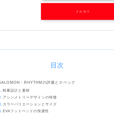
Now
RIDE
メルカリ
SALOMON
UNION
YES
YONEX
ブーツ
目次
BURTON
DC shoes
SALOMON・RHYTHMの評価とスペック
DEELUXE
軽量設計と素材
アシンメトリーデザインの特徴
FLUX
カラーバリエーションとサイズ
HEAD
EVAフットベッドの快適性