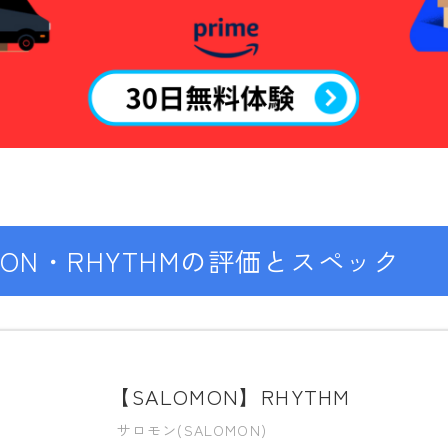
OAKLEY
SMITH
ウェア
686
AIRBLASTER
AA HARDWEAR
MON・RHYTHMの評価とスペック
ANTHEM
BURTON
DC Shoes
estivo
【SALOMON】RHYTHM
OAKLEY
サロモン(SALOMON)
QUICKSILVER