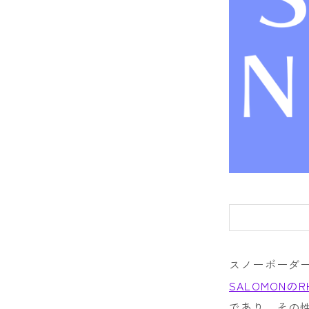
DRAKE
FANATIC
FIELD EART
FNTC
GNU
GRAY
HEAD
HOLIDAY
JONES
スノーボーダ
K2
SALOMONのR
MOSS
であり、その