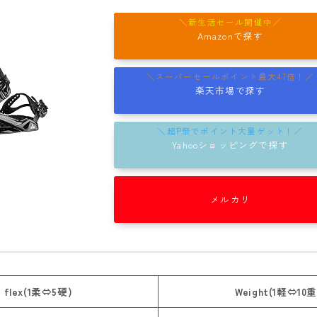
rew
Amazonで探す
ROME
ROXY
楽天市場で探す
SALOMON
SCAPE
Yahooショッピングで探す
THE NORTH FACE
VOLCOM
メルカリ
flex(1柔⇔5硬)
Weight(1軽⇔10重