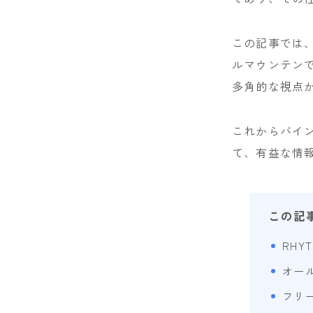
NIDECKER
この記事では、
NITRO
ルマウンテン
NOVEMBER
多角的な視点
OGASAKA
これからバイン
RICE28
て、有益な情
RIDE
ROSSIGNOL
この記
ROXY
RHY
SALOMON
オー
SCOOTER
フリ
SABRINA