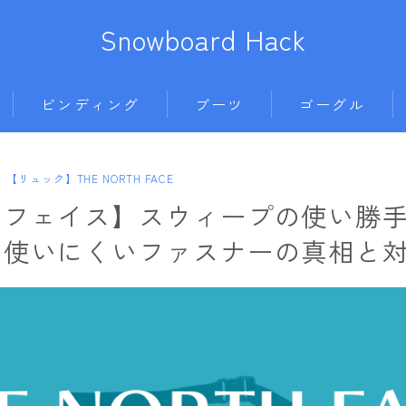
Snowboard Hack
ビンディング
ブーツ
ゴーグル
BENT METAL
BURTON
anon.
686
【リュック】THE NORTH FACE
ボード
BURTON
DC shoes
DICE
AIRBLASTER
スフェイス】スウィープの使い勝
011artistic
DRAKE
DEELUXE
DRAGON
AA HARDWEAR
｜使いにくいファスナーの真相と
ALLIAN
FIX
FLUX
ELECTRIC
ANTHEM
BATALEON
FLOW
HEAD
himassmania
BURTON
BC STREAM
FLUX
K2
OAKLEY
DC Shoes
BURTON
L
K2
NIDECKER
SMITH
estivo
CAPiTA