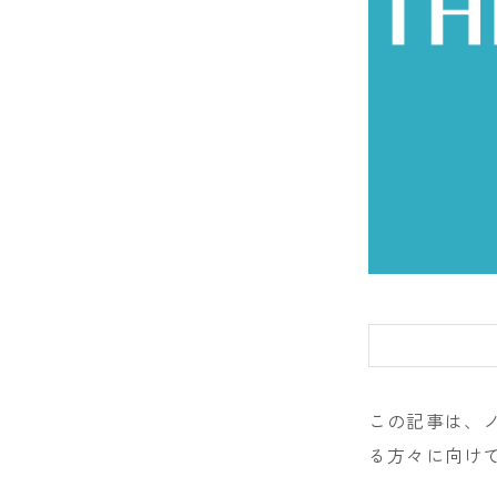
DRAKE
FANATIC
FIELD EART
FNTC
GNU
GRAY
HEAD
HOLIDAY
JONES
この記事は、
K2
る方々に向け
MOSS