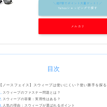
Now
Yahooショッピングで探す
RIDE
SALOMON
メルカリ
UNION
YES
YONEX
ブーツ
目次
BURTON
DC shoes
DEELUXE
【ノースフェイス】スウィープは使いにくい？使い勝手を探る
スウィープのファスナー問題とは？
FLUX
スウィープの容量：実用性はある？
HEAD
人気の理由：スウィープが選ばれるポイント