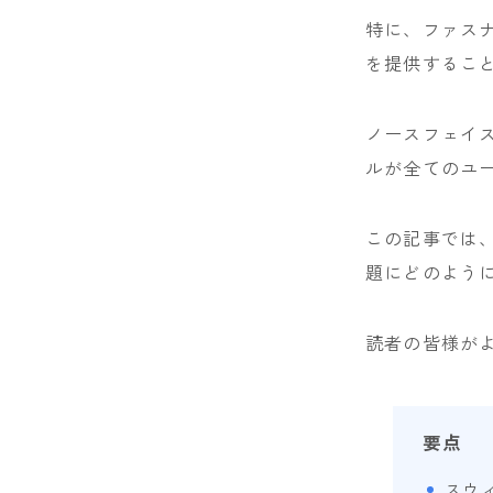
NIDECKER
特に、ファス
を提供するこ
NITRO
NOVEMBER
ノースフェイ
OGASAKA
ルが全てのユ
RICE28
この記事では
RIDE
題にどのよう
ROSSIGNOL
読者の皆様が
ROXY
SALOMON
要点
SCOOTER
SABRINA
スウ