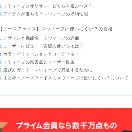
K2
スウィープとオリオン：どちらを選ぶべき？
NIDECKER
アイテムが落ちる？スウィープの収納性能
NITRO
【ノースフェイス】スウィープは使いにくい？の真相
NORTHWAVE
デザインと機能性：スウィープの評価
RIDE
ユーザーレビュー：実際の使い心地は？
カラーバリエーションとコーディネート
SALOMON
スウィープの改善点とユーザー提案
選び方ガイド：スウィープで満足するために
ゴーグル
まとめ：ノースフェイスのスウィープは使いにくい？について
anon.
DICE
DRAGON
ELECTRIC
himassmania