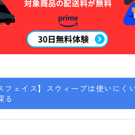
OAKLEY
SMITH
ウェア
686
AIRBLASTER
AA HARDWEAR
ANTHEM
スフェイス】スウィープは使いにく
BURTON
探る
DC Shoes
estivo
OAKLEY
QUICKSILVER