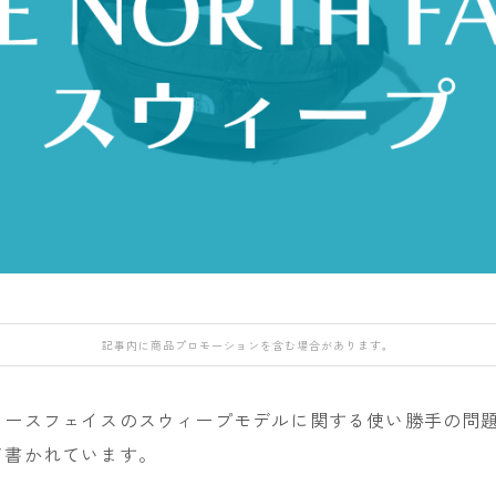
DEATH LABEL
NIDECKER
NITRO
OAKLEY
DRAKE
NITRO
NORTHWAVE
QUICKSILVER
FANATIC
H
Now
RIDE
rew
FIELD EARTH
RIDE
SALOMON
ROME
FNTC
SALOMON
ROXY
GNU
GRAY
UNION
SALOMON
HEAD
YES
SCAPE
HOLIDAY
YONEX
THE NORTH FAC
記事内に商品プロモーションを含む場合があります。
JONES
VOLCOM
K2
ノースフェイスのスウィープモデルに関する使い勝手の問
MOSS
て書かれています。
NIDECKER