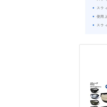
スウ
SESSIONS
使用
SPREAD
スウ
WRXsb
YONEX