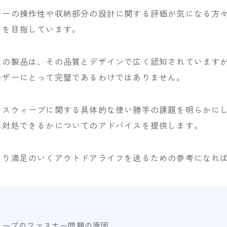
NITRO
ナーの操作性や収納部分の設計に関する評価が気になる方
NOVEMBER
とを目指しています。
OGASAKA
スの製品は、その品質とデザインで広く認知されています
RICE28
ーザーにとって完璧であるわけではありません。
RIDE
ROSSIGNOL
、スウィープに関する具体的な使い勝手の課題を明らかに
ROXY
に対処できるかについてのアドバイスを提供します。
SALOMON
SCOOTER
より満足のいくアウトドアライフを送るための参考になれ
SABRINA
SESSIONS
SPREAD
ィープのファスナー問題の原因
WRXsb