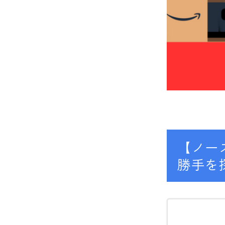
【ノー
勝手を