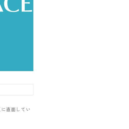
E
題に直面してい