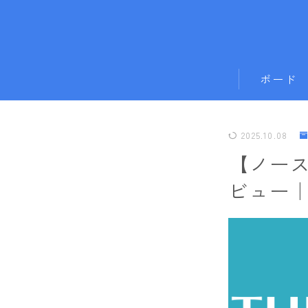
ボード
011artistic
2025.10.08
ALLIAN
【ノー
BATALEON
ビュー
BC STREAM
BURTON
CAPiTA
DEATH LABE