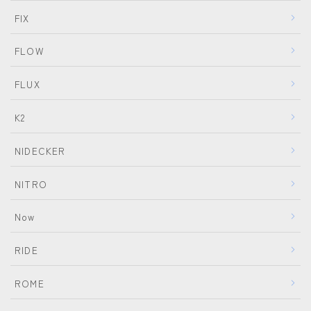
FIX
ウェア
FLOW
686
AIRBLASTER
FLUX
AA HARDWEAR
K2
ANTHEM
NIDECKER
BURTON
DC Shoes
NITRO
estivo
Now
OAKLEY
RIDE
QUICKSILVER
rew
ROME
ROME