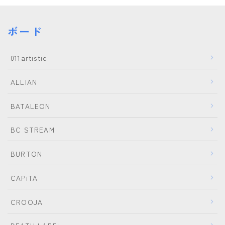
FANATIC
FIELD EARTH
ボード
FNTC
011artistic
GNU
GRAY
ALLIAN
HEAD
BATALEON
HOLIDAY
BC STREAM
JONES
K2
BURTON
MOSS
CAPiTA
NIDECKER
CROOJA
NITRO
NOVEMBER