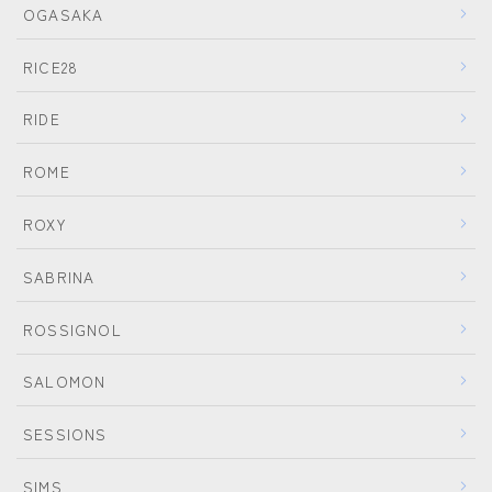
OGASAKA
SALOMON
UNION
RICE28
YES
RIDE
YONEX
ROME
ブーツ
ROXY
BURTON
DC shoes
SABRINA
DEELUXE
ROSSIGNOL
FLUX
SALOMON
HEAD
K2
SESSIONS
NIDECKER
SIMS