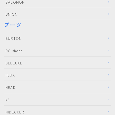
SALOMON
ROXY
UNION
SALOMON
ブーツ
SCAPE
THE NORTH FACE
BURTON
VOLCOM
DC shoes
DEELUXE
FLUX
HEAD
K2
NIDECKER