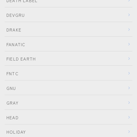
DEATH LABEL
OGASAKA
DEVGRU
RICE28
DRAKE
RIDE
ROSSIGNOL
FANATIC
ROXY
FIELD EARTH
SALOMON
FNTC
SCOOTER
SABRINA
GNU
SESSIONS
GRAY
SPREAD
HEAD
WRXsb
YONEX
HOLIDAY