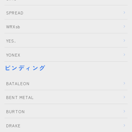
NITRO
SPREAD
NORTHWAVE
RIDE
WRXsb
SALOMON
YES.
ゴーグル
YONEX
anon.
ビンディング
DICE
BATALEON
DRAGON
ELECTRIC
BENT METAL
himassmania
BURTON
OAKLEY
DRAKE
SMITH