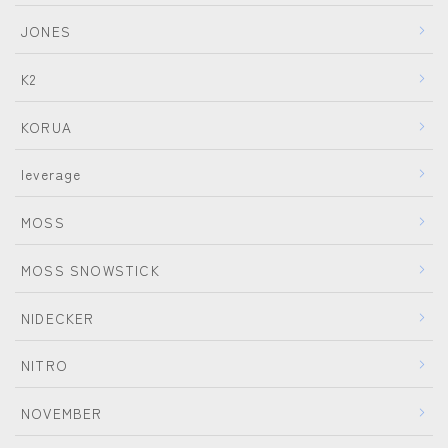
JONES
ビンディング
BENT METAL
K2
BURTON
KORUA
DRAKE
leverage
FIX
FLOW
MOSS
FLUX
MOSS SNOWSTICK
K2
NIDECKER
NIDECKER
NITRO
NITRO
Now
NOVEMBER
RIDE