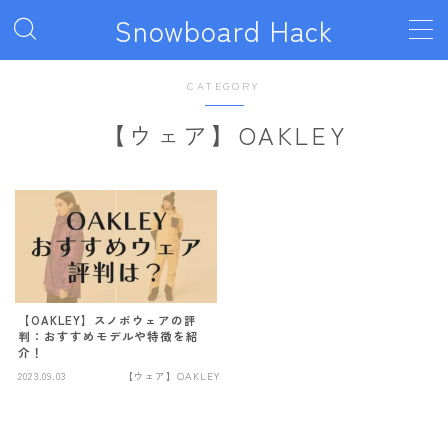
Snowboard Hack
MENU
CATEGORY
【ウェア】OAKLEY
ボード
011artistic
ALLIAN
BATALEON
BC STREAM
BURTON
【OAKLEY】スノボウェアの評
判：おすすめモデルや特徴を紹
介！
CAPiTA
2023.09.03
【ウェア】OAKLEY
DEATH LABEL
DRAKE