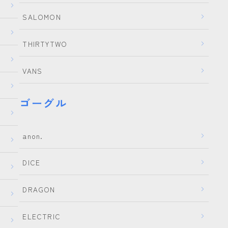
K2
SALOMON
NIDECKER
NITRO
THIRTYTWO
NORTHWAVE
VANS
RIDE
SALOMON
ゴーグル
ゴーグル
anon.
anon.
DICE
DICE
DRAGON
DRAGON
ELECTRIC
ELECTRIC
himassmania