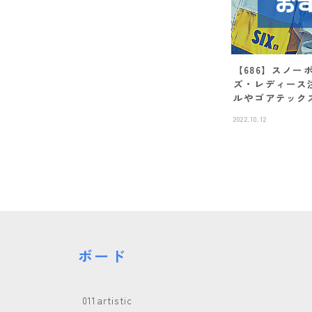
DRAKE
FANATIC
FIELD EART
【686】スノ
ズ・レディース
FNTC
ルやゴアテック
2022.10.12
GNU
GRAY
HEAD
HOLIDAY
JONES
ボード
K2
MOSS
011artistic