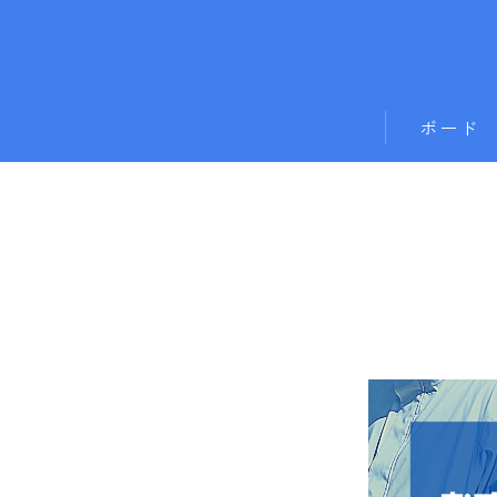
ボード
011artistic
ALLIAN
BATALEON
BC STREAM
BURTON
CAPiTA
DEATH LABE