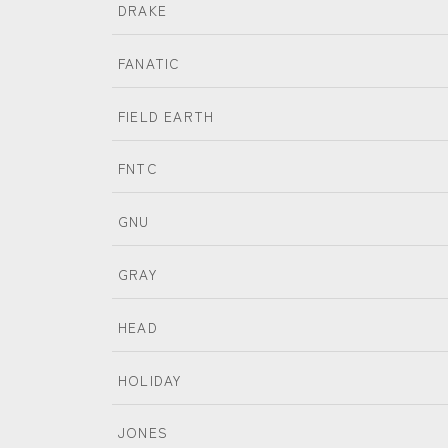
DRAKE
SESSIONS
FANATIC
SPREAD
FIELD EARTH
WRXsb
YONEX
FNTC
GNU
GRAY
HEAD
HOLIDAY
JONES