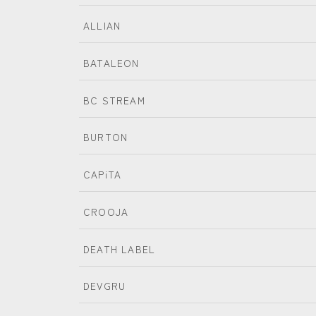
NIDECKER
ALLIAN
NITRO
BATALEON
NOVEMBER
BC STREAM
OGASAKA
RICE28
BURTON
RIDE
CAPiTA
ROSSIGNOL
CROOJA
ROXY
DEATH LABEL
SALOMON
SCOOTER
DEVGRU
SABRINA