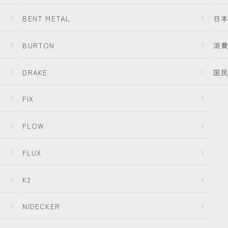
NITRO
BENT METAL
日
NOVEMBER
BURTON
消
OGASAKA
RICE28
DRAKE
国
RIDE
FIX
ROSSIGNOL
ROXY
FLOW
SALOMON
FLUX
SCOOTER
SABRINA
K2
SESSIONS
NIDECKER
SPREAD
WRXsb