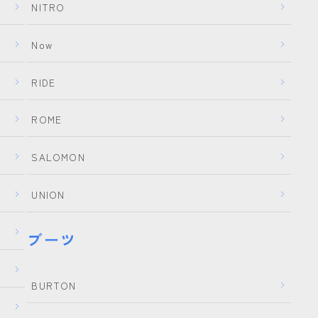
NITRO
YONEX
Now
ビンディング
RIDE
BENT METAL
ROME
BURTON
DRAKE
SALOMON
FIX
UNION
FLOW
FLUX
ブーツ
K2
NIDECKER
BURTON
NITRO