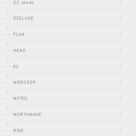
DC shoes
Now
RIDE
DEELUXE
SALOMON
FLUX
UNION
YES
HEAD
YONEX
K2
ブーツ
NIDECKER
BURTON
DC shoes
NITRO
DEELUXE
NORTHWAVE
FLUX
HEAD
RIDE