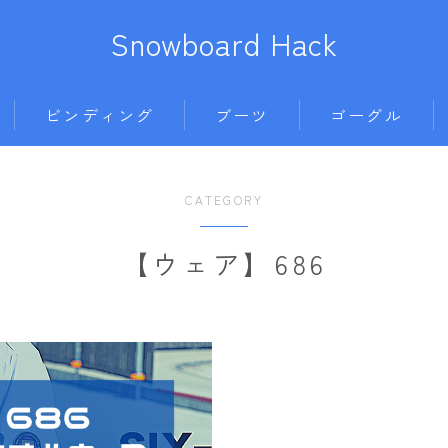
Snowboard Hack
ビンディング
ブーツ
ゴーグル
BENT METAL
BURTON
anon.
686
ボード
CATEGORY
BURTON
DC shoes
DICE
AIRBLASTER
011artistic
DRAKE
DEELUXE
DRAGON
AA HARDWEAR
【ウェア】686
ALLIAN
FIX
FLUX
ELECTRIC
ANTHEM
BATALEON
FLOW
HEAD
himassmania
BURTON
BC STREAM
FLUX
K2
OAKLEY
DC Shoes
BURTON
L
K2
NIDECKER
SMITH
estivo
CAPiTA