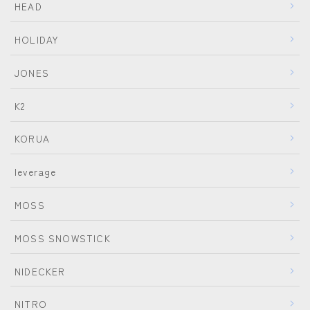
HEAD
NITRO
NORTHWAVE
HOLIDAY
RIDE
JONES
SALOMON
K2
ゴーグル
KORUA
anon.
leverage
DICE
DRAGON
MOSS
ELECTRIC
MOSS SNOWSTICK
himassmania
NIDECKER
OAKLEY
SMITH
NITRO