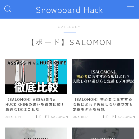
Snowboard Hack
MENU
CATEGORY
【ボード】SALOMON
ボード
011artistic
ALLIAN
BATALEON
BC STREAM
BURTON
【SALOMON】ASSASSINと
【SALOMON】初心者におすすめ
HUCK KNIFEの違いを徹底比較！
な板はどれ？失敗しない選び方と
最適な1本はこれだ
定番モデルを解説
CAPiTA
2025.11.24
【ボード】SALOMON
2025.10.27
【ボード】SALOMON
DEATH LABEL
DRAKE