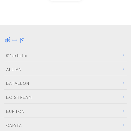
ビンディング
BENT METAL
BURTON
ボード
DRAKE
FIX
011artistic
FLOW
ALLIAN
FLUX
K2
BATALEON
NIDECKER
BC STREAM
NITRO
BURTON
Now
RIDE
CAPiTA