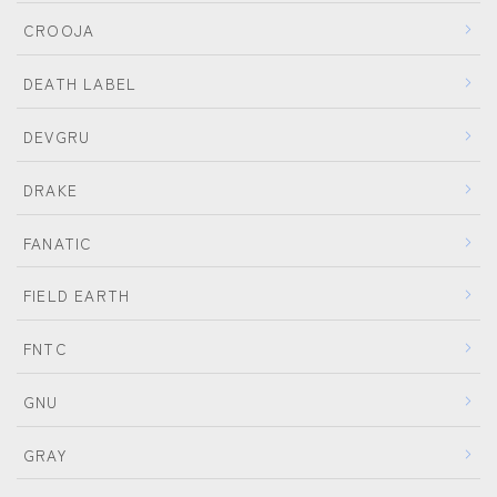
SALOMON
CROOJA
UNION
DEATH LABEL
YES
YONEX
DEVGRU
DRAKE
ブーツ
BURTON
FANATIC
DC shoes
FIELD EARTH
DEELUXE
FNTC
FLUX
HEAD
GNU
K2
GRAY
NIDECKER