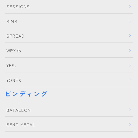
SESSIONS
ROXY
SALOMON
SIMS
SCAPE
SPREAD
THE NORTH FACE
WRXsb
VOLCOM
YES.
YONEX
ビンディング
BATALEON
BENT METAL