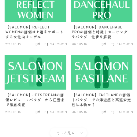
OGASAKA
RICE28
【SALOMON】REFLECT
【SALOMON】DANCEHAUL
RIDE
WOMENの評価は上達をサポート
PROの評価と特徴｜カービング
する女性向けモデル
やパウダー性能を解説
ROSSIGNOL
2025.05.19
【ボード】SALOMON
2025.05.16
【ボード】SALOMON
ROXY
SALOMON
SCOOTER
SABRINA
【SALOMON】JETSTREAMの評
【SALOMON】FASTLANEの評価
SESSIONS
価レビュー：パウダーから圧雪ま
｜パウダーでの浮遊感と高速安定
で徹底検証
性は本物か？
SPREAD
2025.05.16
【ボード】SALOMON
2025.05.16
【ボード】SALOMON
WRXsb
YONEX
もっと見る