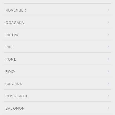
NOVEMBER
ウェア
686
OGASAKA
AIRBLASTER
RICE28
AA HARDWEAR
RIDE
ANTHEM
BURTON
ROME
DC Shoes
ROXY
estivo
SABRINA
OAKLEY
QUICKSILVER
ROSSIGNOL
rew
SALOMON
ROME