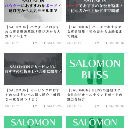
FANATIC
FIELD EARTH
FNTC
【SALOMON】パウダーにおすす
【SALOMON】パークでおすすめ
めな板を徹底解説！選び方から人
な板を特集！初心者から上級者ま
GNU
気モデルまで
で網羅
2025.05.23
【ボード】SALOMON
2025.05.23
【ボード】SALOMON
GRAY
HEAD
HOLIDAY
JONES
K2
【SALOMON】カービングにおす
【SALOMON】BLISSの評価は？
すめな板をレベル別に紹介！最適
女性向けオールラウンドボードの
MOSS
な一枚を見つけよう
魅力を紹介
NIDECKER
2025.05.23
【ボード】SALOMON
2025.05.19
【ボード】SALOMON
NITRO
NOVEMBER